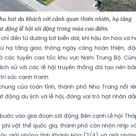
hu hút du khách với cảnh quan thiên nhiên, hạ tầng
ạt động lễ hội sôi động trong mùa cao điểm.
chỉ đến từ đường bờ biển dài, khí hậu ôn hòa và h
từ hạ tầng giao thông ngày càng hoàn thiện, đặ
 và các tuyến cao tốc khu vực Nam Trung Bộ. Cùn
lịch sử với các lễ hội truyền thống đã tạo nên bả
trì sức cạnh tranh.
chung của toàn tỉnh, thành phố Nha Trang nổi lê
 động du lịch và lễ hội, đóng vai trò hạt nhân dẫ
bước vào giai đoạn sôi động. Bên cạnh Lễ hội Thá
 phi vật thể quốc gia, thành phố còn nhộn nhịp vớ
ày giải phóng tỉnh Khánh Hòa (2/4) và giải phón