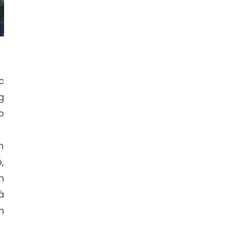
c
g
o
h
,
h
à
h