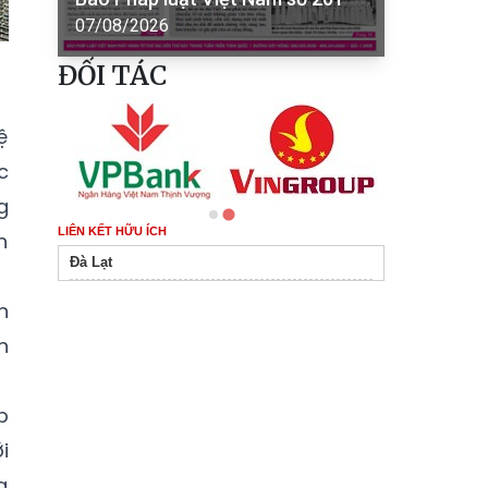
07/08/2026
ĐỐI TÁC
ệ
c
g
LIÊN KẾT HỮU ÍCH
n
Đà Lạt
n
n
p
i
g