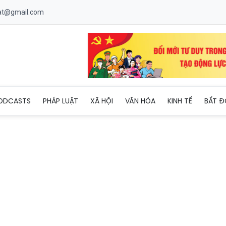
uat@gmail.com
Hòa: Cộng hưởng văn hóa, hạ tầng và xu hướng đa trải nghiệm
ODCASTS
PHÁP LUẬT
XÃ HỘI
VĂN HÓA
KINH TẾ
BẤT Đ