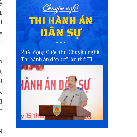
ỳ
,
t
y
h
Phát động Cuộc thi “Chuyện nghề
Thi hành án dân sự” lần thứ III
n
,
t
,
g
n
g