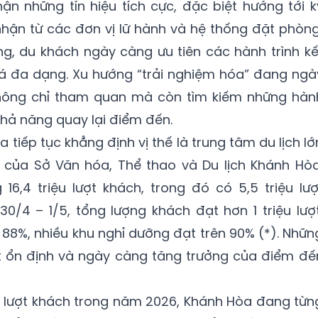
nhận những tín hiệu tích cực, đặc biệt hướng tới k
 nhận từ các đơn vị lữ hành và hệ thống đặt phòng
g, du khách ngày càng ưu tiên các hành trình kế
 đa dạng. Xu hướng “trải nghiệm hóa” đang ngà
không chỉ tham quan mà còn tìm kiếm những hàn
khả năng quay lại điểm đến.
tiếp tục khẳng định vị thế là trung tâm du lịch lớ
của Sở Văn hóa, Thể thao và Du lịch Khánh Hòa
6,4 triệu lượt khách, trong đó có 5,5 triệu lượ
30/4 – 1/5, tổng lượng khách đạt hơn 1 triệu lượt
 88%, nhiều khu nghỉ dưỡng đạt trên 90% (*). Nhữn
t ổn định và ngày càng tăng trưởng của điểm đế
ệu lượt khách trong năm 2026, Khánh Hòa đang từn