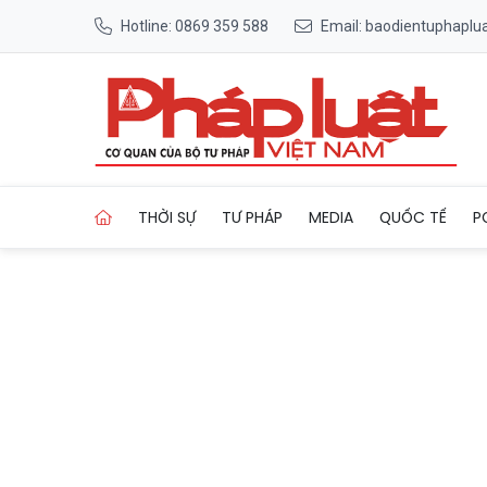
Hotline: 0869 359 588
Email: baodientuphapl
Trang chủ Mùa lễ hội Khánh 
THỜI SỰ
TƯ PHÁP
MEDIA
QUỐC TẾ
P