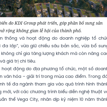
 biển do KDI Group phát triển, góp phần bổ sung sản
mở rộng không gian lễ hội của thành phố.
yền thống và hoạt động do doanh nghiệp tổ chứ
 đa lớp”, vừa giữ chiều sâu bản sắc, vừa bổ sun
ày không chỉ gia tăng lượng khách mà còn nâng ca
à giá trị chi tiêu.
c hoạt động do địa phương tổ chức, một số doan
ện văn hóa – giải trí trong mùa cao điểm. Trong đó
nh tế đa ngành tham gia vào quá trình hình thàn
 mới, với các chương trình biểu diễn nghệ thuật v
ần thể Vega City, nhân dịp kỷ niệm 10 năm thàn