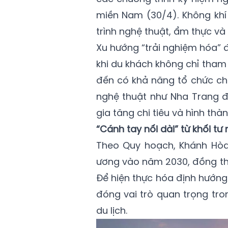
miền Nam (30/4). Không khí 
trình nghệ thuật, ẩm thực và 
Xu hướng “trải nghiệm hóa” đ
khi du khách không chỉ tha
đến có khả năng tổ chức chuỗ
nghệ thuật như Nha Trang đan
gia tăng chi tiêu và hình thà
“Cánh tay nối dài” từ khối tư
Theo Quy hoạch, Khánh Hòa 
ương vào năm 2030, đồng thời 
Để hiện thực hóa định hướng
đóng vai trò quan trọng tro
du lịch.