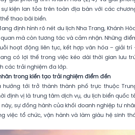
sự kiện lan tỏa trên toàn địa bàn với các chươn
thể thao bãi biển.
ang định hình rõ nét du lịch Nha Trang, Khánh Hòa
m quan mà còn tương tác và cảm nhận. Những điể
i hoạt động liên tục, kết hợp văn hóa – giải trí 
g có lợi thế trong việc kéo dài thời gian lưu trú
nh các trải nghiệm đa lớp.
 nhân trong kiến tạo trải nghiệm điểm đến
hướng tới trở thành thành phố trực thuộc Trun
định vị là trung tâm dịch vụ, du lịch biển quốc tế
 này, sự đồng hành của khối doanh nghiệp tư nhâ
ng việc tổ chức, vận hành và làm giàu hệ sinh thá