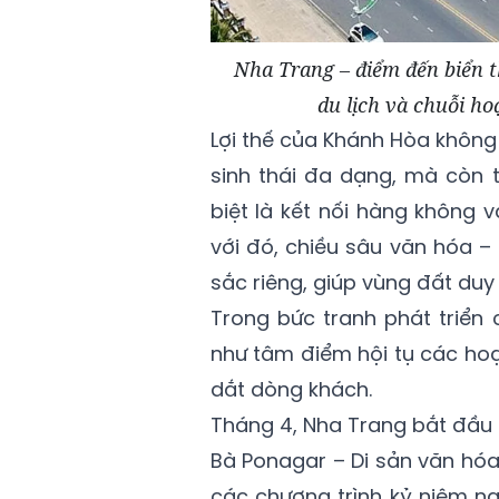
Nha Trang – điểm đến biển t
du lịch và chuỗi ho
Lợi thế của Khánh Hòa không 
sinh thái đa dạng, mà còn 
biệt là kết nối hàng không
với đó, chiều sâu văn hóa – 
sắc riêng, giúp vùng đất duy 
Trong bức tranh phát triển 
như tâm điểm hội tụ các hoạt
dắt dòng khách.
Tháng 4, Nha Trang bắt đầu 
Bà Ponagar – Di sản văn hóa
các chương trình kỷ niệm ng