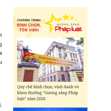
t
g
a
u
Quy chế bình chọn, vinh danh và
khen thưởng “Gương sáng Pháp
luật” năm 2026
,