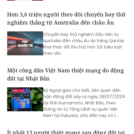
nghiệm thẳng từ Australia đến châu Âu
Chuyến bay thử nghiệm đầu tiên từ
Australia đến châu Âu do hãng Qantas
khai thác đã thu hút hơn 3,6 triệu lượt
theo dõi.
Một công dân Việt Nam thiệt mạng do động
đất tại Nhật Bản
Bộ Ngoại giao cho biết, liên quan đến
trận động đất xảy ra ngày 28/07/2026
tại tỉnh Kumamoto, Nhật Bản, theo
thông tin từ Tổng Lãnh sự quán Việt
Nam tại Fukuoka, cho đến nay có 1
công dân Việt Nam thiệt mạng và một
số công dân Việt Nam bị thương trong
Ít nhất 13 người thiệt mạng sau động đất tại
trận động đất.
tỉnh Kumamoto, Nhật Bản