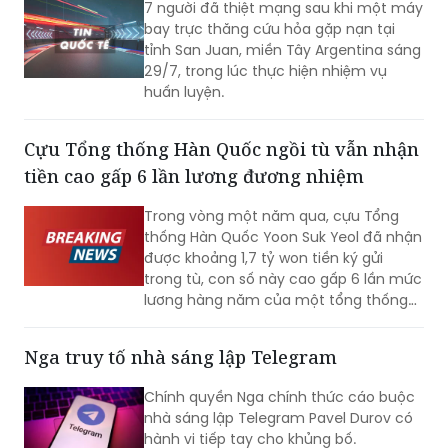
29/7, trong lúc thực hiện nhiệm vụ
huấn luyện.
Cựu Tổng thống Hàn Quốc ngồi tù vẫn nhận
tiền cao gấp 6 lần lương đương nhiệm
Trong vòng một năm qua, cựu Tổng
thống Hàn Quốc Yoon Suk Yeol đã nhận
được khoảng 1,7 tỷ won tiền ký gửi
trong tù, con số này cao gấp 6 lần mức
lương hàng năm của một tổng thống
đương nhiệm. Không những vậy, cựu Đệ
nhất phu nhân Kim Keon-hee cũng ghi
Nga truy tố nhà sáng lập Telegram
nhận mức tiền ký gửi lên tới khoảng 170
triệu won, trở thành phạm nhân nhận
Chính quyền Nga chính thức cáo buộc
được nhiều tiền nhất tại Trại tạm giam
nhà sáng lập Telegram Pavel Durov có
miền Nam Seoul.
hành vi tiếp tay cho khủng bố.
Hơn 3,6 triệu người theo dõi chuyến bay thử