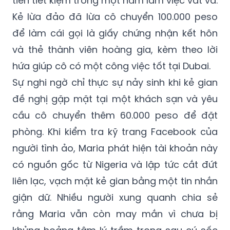
để làm cái gọi là giấy chứng nhận kết hôn
và thẻ thành viên hoàng gia, kèm theo lời
hứa giúp cô có một công việc tốt tại Dubai.
Sự nghi ngờ chỉ thực sự nảy sinh khi kẻ gian
đề nghị gặp mặt tại một khách sạn và yêu
cầu cô chuyển thêm 60.000 peso để đặt
phòng. Khi kiểm tra kỹ trang Facebook của
người tình ảo, Maria phát hiện tài khoản này
có nguồn gốc từ Nigeria và lập tức cắt đứt
liên lạc, vạch mặt kẻ gian bằng một tin nhắn
giận dữ. Nhiều người xung quanh chia sẻ
rằng Maria vẫn còn may mắn vì chưa bị
khủng hoảng tâm lý trầm trọng sau cú sốc
này.