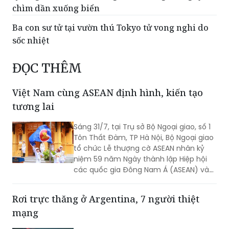
Ba con sư tử tại vườn thú Tokyo tử vong nghi do
sốc nhiệt
ĐỌC THÊM
Việt Nam cùng ASEAN định hình, kiến tạo
tương lai
Sáng 31/7, tại Trụ sở Bộ Ngoại giao, số 1
Tôn Thất Đàm, TP Hà Nội, Bộ Ngoại giao
tổ chức Lễ thượng cờ ASEAN nhân kỷ
niệm 59 năm Ngày thành lập Hiệp hội
các quốc gia Đông Nam Á (ASEAN) và
31 năm Việt Nam tham gia ASEAN.
Rơi trực thăng ở Argentina, 7 người thiệt
mạng
7 người đã thiệt mạng sau khi một máy
bay trực thăng cứu hỏa gặp nạn tại
tỉnh San Juan, miền Tây Argentina sáng