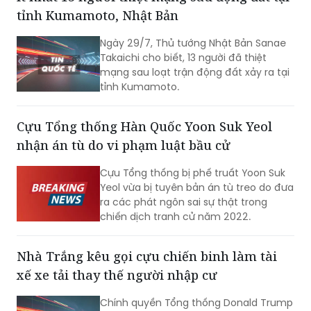
Ngày 29/7, Thủ tướng Nhật Bản Sanae
Takaichi cho biết, 13 người đã thiệt
mạng sau loạt trận động đất xảy ra tại
tỉnh Kumamoto.
Cựu Tổng thống Hàn Quốc Yoon Suk Yeol
nhận án tù do vi phạm luật bầu cử
Cựu Tổng thống bị phế truất Yoon Suk
Yeol vừa bị tuyên bản án tù treo do đưa
ra các phát ngôn sai sự thật trong
chiến dịch tranh cử năm 2022.
Nhà Trắng kêu gọi cựu chiến binh làm tài
xế xe tải thay thế người nhập cư
Chính quyền Tổng thống Donald Trump
vừa khởi động chiến dịch khuyến khích
các quân nhân xuất ngũ chuyển sang
làm tài xế xe tải thương mại.