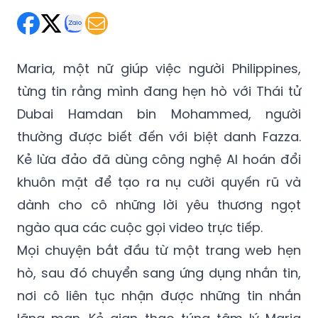
Maria, một nữ giúp việc người Philippines,
từng tin rằng mình đang hẹn hò với Thái tử
Dubai Hamdan bin Mohammed, người
thường được biết đến với biệt danh Fazza.
Kẻ lừa đảo đã dùng công nghệ AI hoán đổi
khuôn mặt để tạo ra nụ cười quyến rũ và
dành cho cô những lời yêu thương ngọt
ngào qua các cuộc gọi video trực tiếp.
Mọi chuyện bắt đầu từ một trang web hẹn
hò, sau đó chuyển sang ứng dụng nhắn tin,
nơi cô liên tục nhận được những tin nhắn
lãng mạn. Kẻ gian thao túng tâm lý Maria
đến mức cô có cảm giác như tâm trí hai