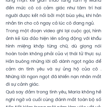
người được kết nối bởi một bùa yêu, khi hắn
nhắn tin cho cô ngay cả lúc cô đang ngủ.
Trong một đoạn video ghi lại cuộc gọi, hình
ảnh kẻ lừa đảo hiện lên sống động với khẩu
hình miệng khớp từng chữ, dù giọng nói
hoàn toàn không phải của vị thái tử thực sự.
Hắn buông những lời dỗ dành ngọt ngào để
cảm ơn tình yêu và sự ủng hộ của cô .
Những lời ngon ngọt đã khiến nạn nhân mất
đi sự cảnh giác.
Quá say đắm trong tình yêu, Maria không hề
nghi ngờ và cuối cùng đánh mất toàn bộ số
tiền tiết kiệm trong một năm làm việc vất vả.
Kẻ lừa đảo đã lừa cô chuyển 100.000 peso