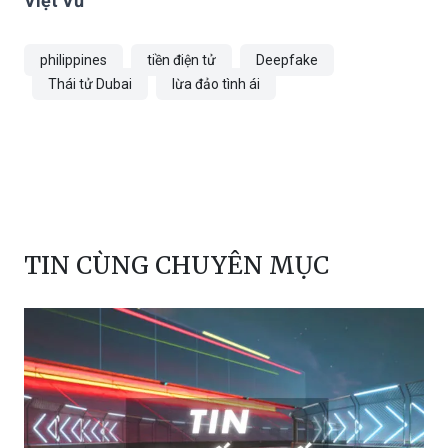
philippines
tiền điện tử
Deepfake
Thái tử Dubai
lừa đảo tình ái
TIN CÙNG CHUYÊN MỤC