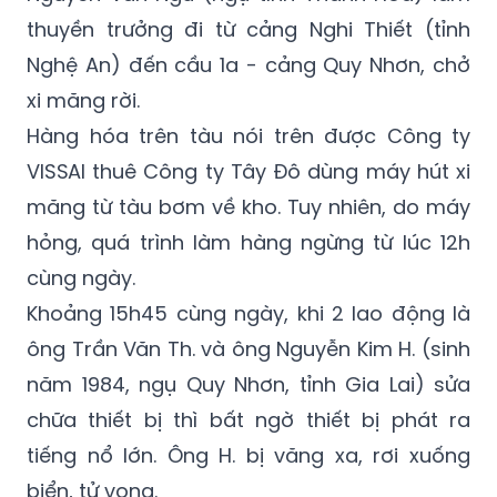
thuyền trưởng đi từ cảng Nghi Thiết (tỉnh
Nghệ An) đến cầu 1a - cảng Quy Nhơn, chở
xi măng rời.
Hàng hóa trên tàu nói trên được Công ty
VISSAI thuê Công ty Tây Đô dùng máy hút xi
măng từ tàu bơm về kho. Tuy nhiên, do máy
hỏng, quá trình làm hàng ngừng từ lúc 12h
cùng ngày.
Khoảng 15h45 cùng ngày, khi 2 lao động là
ông Trần Văn Th. và ông Nguyễn Kim H. (sinh
năm 1984, ngụ Quy Nhơn, tỉnh Gia Lai) sửa
chữa thiết bị thì bất ngờ thiết bị phát ra
tiếng nổ lớn. Ông H. bị văng xa, rơi xuống
biển, tử vong.