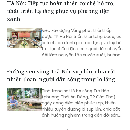
Hà Nội: Tiếp tục hoàn thiện cơ chế hỗ trợ,
phát triển hạ tầng phục vụ phương tiện
xanh
Việc xây dựng Vùng phát thải thấp
được TP Hà Nội triển khai từng bước, có
lộ trình, có đánh giá tác động và lấy hỗ
trợ, tạo điều kiện cho người dân chuyển
đổi làm nguyên tắc xuyên suốt, hướng
tới mục tiêu cải thiện chất lượng môi
trường không khí, phát triển giao thông
Đường ven sông Trà Nóc sụp lún, chia cắt
công cộng hiện đại và xây dựng Thủ đô
nhiều đoạn, người dân sống trong lo lắng
xanh, văn minh, bền vững.
Tình trạng sạt lở bờ sông Trà Nóc
(phường Thới An Đông, TP Cần Thơ)
ngày càng diễn biến phức tạp, khiến
nhiều tuyến đường bị sụp lún, chia cắt,
ảnh hưởng nghiêm trọng đến đời sống
của hàng trăm hộ dân. Không ít gia
đình phải tự bỏ tiền gia cố bờ sông,