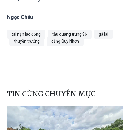
Ngọc Châu
tai nạn lao động
tàu quang trung 86
gã lai
thuyền trưởng
cảng Quy Nhơn
TIN CÙNG CHUYÊN MỤC