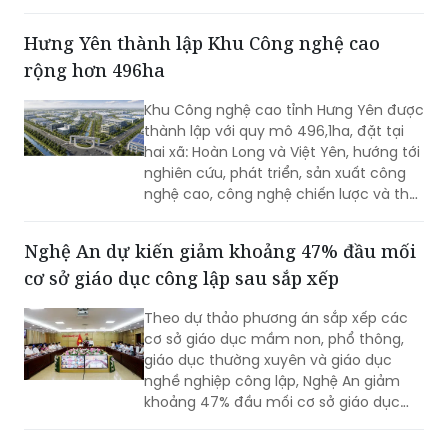
hợp UBND xã Lộc An tổ chức thực tập
phương án cứu nạn, cứu hộ đối với tình
Hưng Yên thành lập Khu Công nghệ cao
huống tai nạn giao thông đường bộ có
rộng hơn 496ha
huy động nhiều lực lượng, phương tiện
tham gia.
Khu Công nghệ cao tỉnh Hưng Yên được
thành lập với quy mô 496,1ha, đặt tại
hai xã: Hoàn Long và Việt Yên, hướng tới
nghiên cứu, phát triển, sản xuất công
nghệ cao, công nghệ chiến lược và thu
hút các nguồn lực đầu tư vào lĩnh vực
khoa học, công nghệ.
Nghệ An dự kiến giảm khoảng 47% đầu mối
cơ sở giáo dục công lập sau sắp xếp
Theo dự thảo phương án sắp xếp các
cơ sở giáo dục mầm non, phổ thông,
giáo dục thường xuyên và giáo dục
nghề nghiệp công lập, Nghệ An giảm
khoảng 47% đầu mối cơ sở giáo dục
công lập, thuộc nhóm địa phương có tỷ
lệ sắp xếp cao trong cả nước.