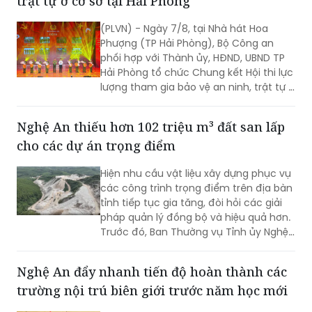
trật tự ở cơ sở tại Hải Phòng
(PLVN) - Ngày 7/8, tại Nhà hát Hoa
Phượng (TP Hải Phòng), Bộ Công an
phối hợp với Thành ủy, HĐND, UBND TP
Hải Phòng tổ chức Chung kết Hội thi lực
lượng tham gia bảo vệ an ninh, trật tự ở
cơ sở giỏi toàn quốc lần thứ nhất, năm
2026 với chủ đề "Vững nghiệp vụ - Trọn
Nghệ An thiếu hơn 102 triệu m³ đất san lấp
niềm tin. Vì an ninh Tổ quốc và bình yên
cho các dự án trọng điểm
cuộc sống".
Hiện nhu cầu vật liệu xây dựng phục vụ
các công trình trọng điểm trên địa bàn
tỉnh tiếp tục gia tăng, đòi hỏi các giải
pháp quản lý đồng bộ và hiệu quả hơn.
Trước đó, Ban Thường vụ Tỉnh ủy Nghệ
An đã ban hành Kết luận về tăng cường
công tác quản lý hoạt động khoáng
Nghệ An đẩy nhanh tiến độ hoàn thành các
sản trên địa bàn tỉnh.
trường nội trú biên giới trước năm học mới