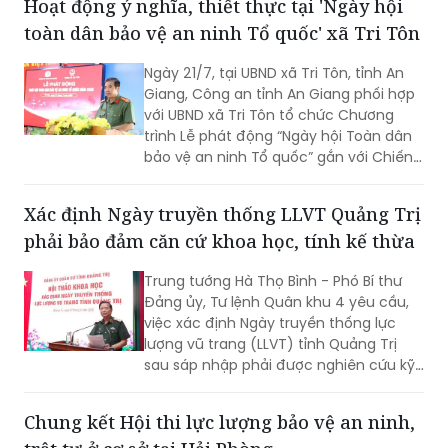
Hoạt động ý nghĩa, thiết thực tại 'Ngày hội
nâng đường để duy trì lối đi. Tuy nhiên,
toàn dân bảo vệ an ninh Tổ quốc' xã Tri Tôn
người dân vẫn thường trực nỗi lo sạt lở,
nhất là vào mùa mưa và thời điểm
Ngày 21/7, tại UBND xã Tri Tôn, tỉnh An
nước lớn.
Giang, Công an tỉnh An Giang phối hợp
với UBND xã Tri Tôn tổ chức Chương
trình Lễ phát động “Ngày hội Toàn dân
bảo vệ an ninh Tổ quốc” gắn với Chiến
dịch Thanh niên Công an tình nguyện
hè năm 2026.
Xác định Ngày truyền thống LLVT Quảng Trị
phải bảo đảm căn cứ khoa học, tính kế thừa
Trung tướng Hà Thọ Bình - Phó Bí thư
Đảng ủy, Tư lệnh Quân khu 4 yêu cầu,
việc xác định Ngày truyền thống lực
lượng vũ trang (LLVT) tỉnh Quảng Trị
sau sáp nhập phải được nghiên cứu kỹ
lưỡng, bảo đảm căn cứ khoa học, tính
kế thừa và tạo sự đồng thuận cao...
Chung kết Hội thi lực lượng bảo vệ an ninh,