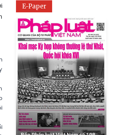
i
E-Paper
m
n
y
m
o
i
i
Báo Pháp luật Việt Nam số 198