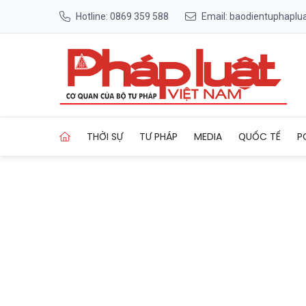
Hotline: 0869 359 588
Email: baodientuphapl
Trang chủ Môi trường làm vi
THỜI SỰ
TƯ PHÁP
MEDIA
QUỐC TẾ
P