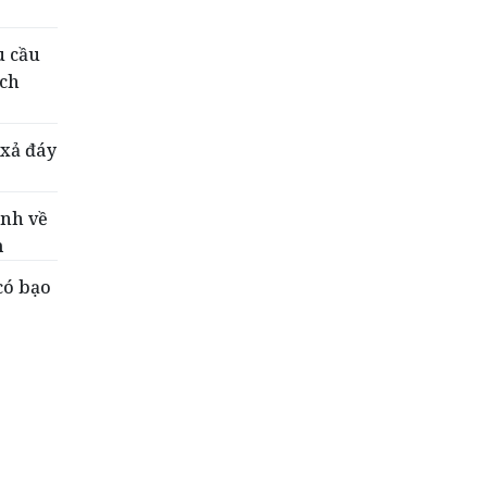
u cầu
ách
 xả đáy
ánh về
m
có bạo
số 3 di