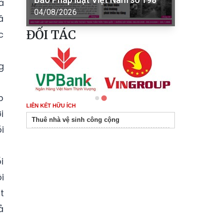
à
04/08/2026
ã
ĐỐI TÁC
c
g
p
LIÊN KẾT HỮU ÍCH
i
Thuê nhà vệ sinh công cộng
i
i
i
t
ả