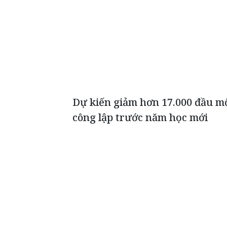
Dự kiến giảm hơn 17.000 đầu mố
công lập trước năm học mới
ĐỌC THÊM
Cập nhật mới nhất bão số 3 trên 
Theo Trung tâm