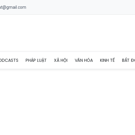
uat@gmail.com
ệc tiêu cực là một trong những nguyên nhân dẫn đến bệnh tật, th
ODCASTS
PHÁP LUẬT
XÃ HỘI
VĂN HÓA
KINH TẾ
BẤT Đ