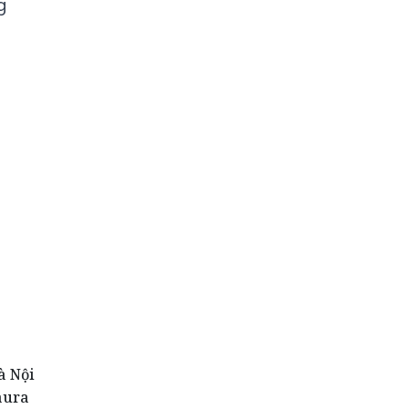
g
à Nội
aura