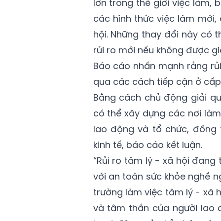
lớn trong thế giới việc làm, 
các hình thức việc làm mới, 
hội. Những thay đổi này có t
rủi ro mới nếu không được g
Báo cáo nhấn mạnh rằng rủi
qua các cách tiếp cận ở cấp
Bằng cách chủ động giải qu
có thể xây dựng các nơi làm
lao động và tổ chức, đồng 
kinh tế, báo cáo kết luận.
“Rủi ro tâm lý - xã hội đang
với an toàn sức khỏe nghề ngh
trường làm việc tâm lý - xã 
và tâm thần của người lao 