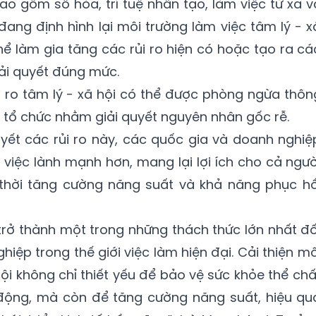
bao gồm số hóa, trí tuệ nhân tạo, làm việc từ xa v
đang định hình lại môi trường làm việc tâm lý - x
hể làm gia tăng các rủi ro hiện có hoặc tạo ra cá
iải quyết đúng mức.
 ro tâm lý - xã hội có thể được phòng ngừa thôn
 tổ chức nhằm giải quyết nguyên nhân gốc rễ.
yết các rủi ro này, các quốc gia và doanh nghiệ
 việc lành mạnh hơn, mang lại lợi ích cho cả ngườ
thời tăng cường năng suất và khả năng phục hồ
 trở thành một trong những thách thức lớn nhất đố
iệp trong thế giới việc làm hiện đại. Cải thiện mô
hội không chỉ thiết yếu để bảo vệ sức khỏe thể chấ
động, mà còn để tăng cường năng suất, hiệu qu