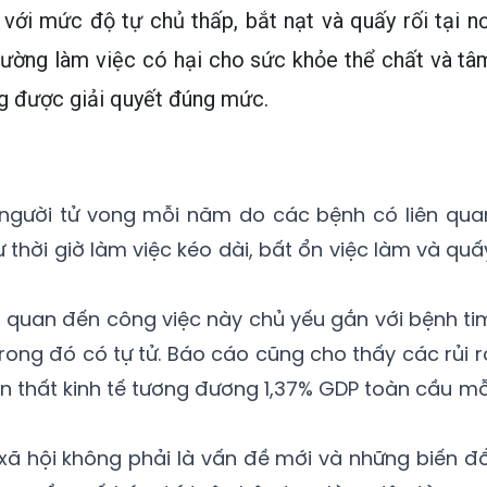
với mức độ tự chủ thấp, bắt nạt và quấy rối tại nơ
trường làm việc có hại cho sức khỏe thể chất và tâ
g được giải quyết đúng mức.
người tử vong mỗi năm do các bệnh có liên qua
hư thời giờ làm việc kéo dài, bất ổn việc làm và quấ
iên quan đến công việc này chủ yếu gắn với bệnh ti
rong đó có tự tử. Báo cáo cũng cho thấy các rủi r
ổn thất kinh tế tương đương 1,37% GDP toàn cầu mỗ
 xã hội không phải là vấn đề mới và những biến đổ