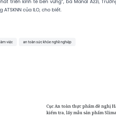
át triển kinh tế bền vững”, bà Manal Azzi, Trưởn
 ATSKNN của ILO, cho biết.
làm việc
an toàn sức khỏe nghề nghiệp
Cục An toàn thực phẩm đề nghị H
kiểm tra, lấy mẫu sản phẩm Slim