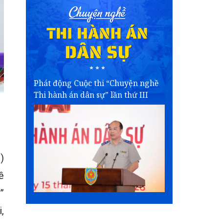
Phát động Cuộc thi “Chuyện nghề
Thi hành án dân sự” lần thứ III
)
ề
”
,