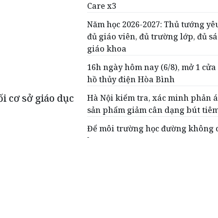
Care x3
Năm học 2026-2027: Thủ tướng yê
đủ giáo viên, đủ trường lớp, đủ s
giáo khoa
16h ngày hôm nay (6/8), mở 1 cửa
hồ thủy điện Hòa Bình
i cơ sở giáo dục
Hà Nội kiểm tra, xác minh phản 
sản phẩm giảm cân dạng bút tiê
Để môi trường học đường không 
lực
Biển Đông
 Dự báo Khí tượng Thuỷ văn Quốc gia, trong 24-48 giờ tới, bão 