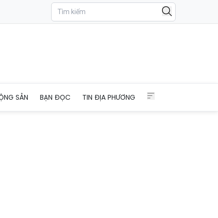
ậm chí tử vong
ỘNG SẢN
BẠN ĐỌC
TIN ĐỊA PHƯƠNG