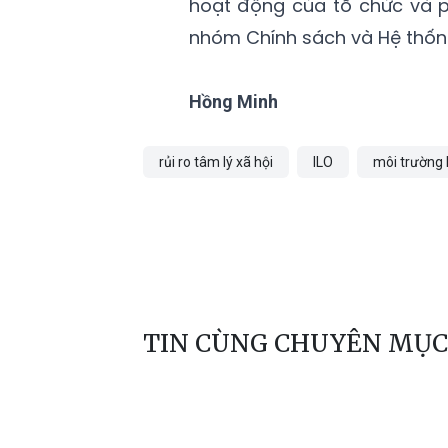
hoạt động của tổ chức và ph
nhóm Chính sách và Hệ thống
Hồng Minh
rủi ro tâm lý xã hội
ILO
môi trường 
TIN CÙNG CHUYÊN MỤC