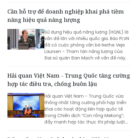
rà soát, chuẩn hóa và nâng cao khả
năng truy xuất nguồn gốc trong toàn
Cần hỗ trợ để doanh nghiệp khai phá tiềm
bộ chuỗi cung ứng.
năng hiệu quả năng lượng
Sử dụng hiệu quả năng lượng (HQNL) là
vấn đề lớn với nhiều quốc gia. Báo PLVN
đã có cuộc phỏng vấn bà Nethe Veje
Laursen - Tham tán năng lượng của
Đại sứ quán Đan Mạch về vấn đề này.
Hải quan Việt Nam - Trung Quốc tăng cường
hợp tác điều tra, chống buôn lậu
Hải quan Việt Nam - Trung Quốc vừa
thống nhất tăng cường phối hợp triển
khai các hoạt động liên hợp quốc tế
trong Chiến dịch “Con rồng Mekong”;
đẩy mạnh hợp tác thực thi pháp luật
trong đấu tranh phòng, chống buôn
lậu, gian lận thương mại, vận chuyển