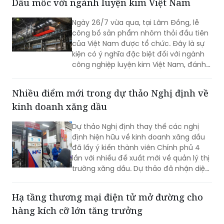
Dấu mốc với ngành luyện kim Việt Nam
trái phép hàng hóa qua biên giới; đấu
tranh với các loại tội phạm về ma túy,
Ngày 26/7 vừa qua, tại Lâm Đồng, lễ
tiền chất, động vật hoang dã và sản
công bố sản phẩm nhôm thỏi đầu tiên
phẩm động vật nguy cấp, quý, hiếm,
của Việt Nam được tổ chức. Đây là sự
chất nổ dân dụng, hàng hóa lưỡng
kiện có ý nghĩa đặc biệt đối với ngành
dụng, thuốc lá và các hành vi xâm
công nghiệp luyện kim Việt Nam, đánh
phạm quyền sở hữu trí tuệ.
dấu lần đầu tiên Việt Nam sản xuất
thành công nhôm thỏi bằng công nghệ
Nhiều điểm mới trong dự thảo Nghị định về
cao, sử dụng công nghệ điện phân
kinh doanh xăng dầu
nhôm với cường độ dòng điện 500kA.
Dự thảo Nghị định thay thế các nghị
định hiện hữu về kinh doanh xăng dầu
đã lấy ý kiến thành viên Chính phủ 4
lần với nhiều đề xuất mới về quản lý thị
trường xăng dầu. Dự thảo đã nhận diện
được nhiều vấn đề về cách quản lý cũ
và đã có đề xuất mới về quản lý thị
Hạ tầng thương mại điện tử mở đường cho
trường xăng dầu.
hàng kích cỡ lớn tăng trưởng