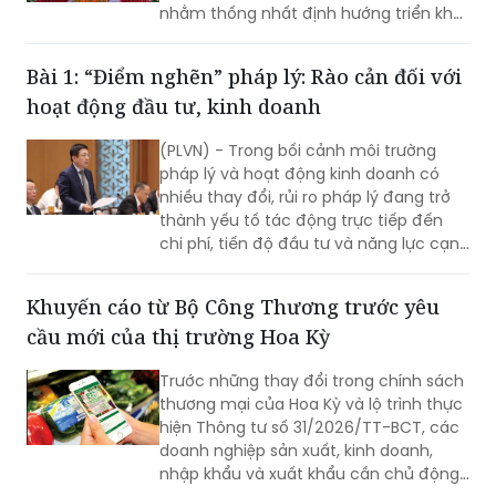
nhằm thống nhất định hướng triển khai
các dự án trọng điểm.
Bài 1: “Điểm nghẽn” pháp lý: Rào cản đối với
hoạt động đầu tư, kinh doanh
(PLVN) - Trong bối cảnh môi trường
pháp lý và hoạt động kinh doanh có
nhiều thay đổi, rủi ro pháp lý đang trở
thành yếu tố tác động trực tiếp đến
chi phí, tiến độ đầu tư và năng lực cạnh
tranh của doanh nghiệp. Chủ động
quản trị rủi ro, đồng thời tiếp tục hoàn
Khuyến cáo từ Bộ Công Thương trước yêu
thiện thể chế theo hướng minh bạch,
cầu mới của thị trường Hoa Kỳ
ổn định và thống nhất trong thực thi
chính là nền tảng để doanh nghiệp yên
Trước những thay đổi trong chính sách
tâm đầu tư, phát triển bền vững.
thương mại của Hoa Kỳ và lộ trình thực
hiện Thông tư số 31/2026/TT-BCT, các
doanh nghiệp sản xuất, kinh doanh,
nhập khẩu và xuất khẩu cần chủ động