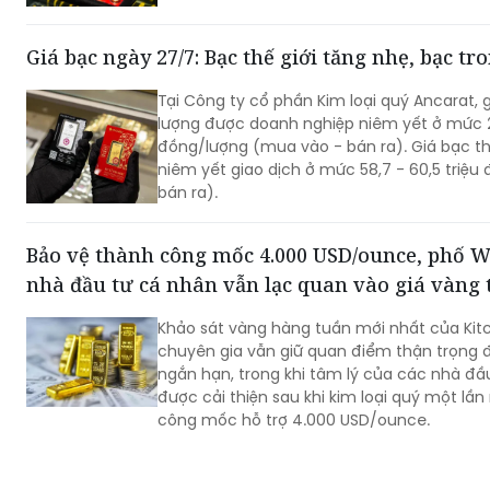
Giá bạc ngày 27/7: Bạc thế giới tăng nhẹ, bạc t
Tại Công ty cổ phần Kim loại quý Ancarat, g
lượng được doanh nghiệp niêm yết ở mức 2,
đồng/lượng (mua vào - bán ra). Giá bạc thỏ
niêm yết giao dịch ở mức 58,7 - 60,5 triệ
bán ra).
Bảo vệ thành công mốc 4.000 USD/ounce, phố Wa
nhà đầu tư cá nhân vẫn lạc quan vào giá vàng 
Khảo sát vàng hàng tuần mới nhất của Kit
chuyên gia vẫn giữ quan điểm thận trọng đ
ngắn hạn, trong khi tâm lý của các nhà đầ
được cải thiện sau khi kim loại quý một lầ
công mốc hỗ trợ 4.000 USD/ounce.