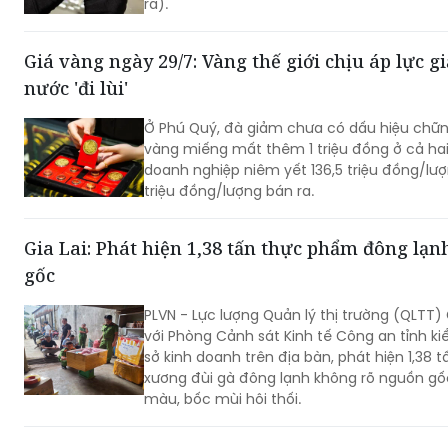
ra).
Giá vàng ngày 29/7: Vàng thế giới chịu áp lực 
nước 'đi lùi'
Ở Phú Quý, đà giảm chưa có dấu hiệu chững
vàng miếng mất thêm 1 triệu đồng ở cả hai 
doanh nghiệp niêm yết 136,5 triệu đồng/lư
triệu đồng/lượng bán ra.
Gia Lai: Phát hiện 1,38 tấn thực phẩm đông lạ
gốc
PLVN - Lực lượng Quản lý thị trường (QLTT) 
với Phòng Cảnh sát Kinh tế Công an tỉnh ki
sở kinh doanh trên địa bàn, phát hiện 1,38 t
xương đùi gà đông lạnh không rõ nguồn gố
màu, bốc mùi hôi thối.