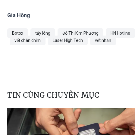
Gia Hồng
Botox
tẩy lông
Đỗ Thị Kim Phương
HN Hotline
vết chân chim
Laser High Tech
vết nhăn
TIN CÙNG CHUYÊN MỤC