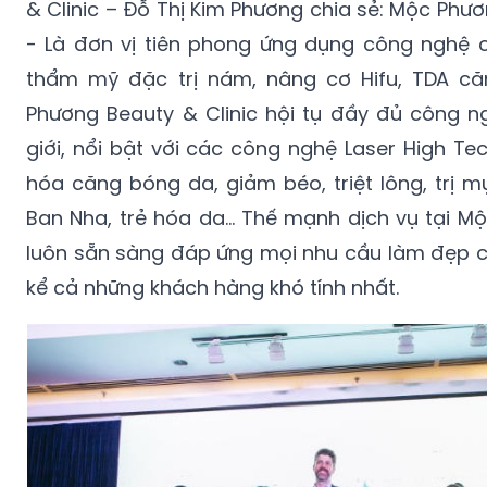
& Clinic – Đỗ Thị Kim Phương chia sẻ: Mộc Phươ
- Là đơn vị tiên phong ứng dụng công nghệ c
thẩm mỹ đặc trị nám, nâng cơ Hifu, TDA c
Phương Beauty & Clinic hội tụ đầy đủ công 
giới, nổi bật với các công nghệ Laser High Tec
hóa căng bóng da, giảm béo, triệt lông, trị 
Ban Nha, trẻ hóa da... Thế mạnh dịch vụ tại M
luôn sẵn sàng đáp ứng mọi nhu cầu làm đẹp c
kể cả những khách hàng khó tính nhất.