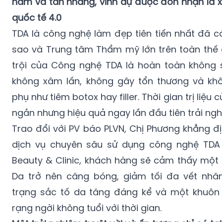
nám và tàn nhang, vinh dự được đón nhận là
quốc tế 4.0
TDA là công nghệ làm đẹp tiên tiến nhất đã c
sao và Trung tâm Thẩm mỹ lớn trên toàn thế g
trội của Công nghệ TDA là hoàn toàn không 
không xâm lấn, không gây tổn thương và kh
phụ như tiêm botox hay filler. Thời gian trị liệ
ngắn nhưng hiệu quả ngay lần đầu tiên trải ngh
Trao đổi với PV báo PLVN, Chị Phương khẳng đị
dịch vụ chuyên sâu sử dụng công nghệ TD
Beauty & Clinic, khách hàng sẽ cảm thấy một s
Da trở nên căng bóng, giảm tối đa vết nhăn 
trạng sắc tố da tăng đáng kể và một khuôn
rạng ngời không tuổi với thời gian.