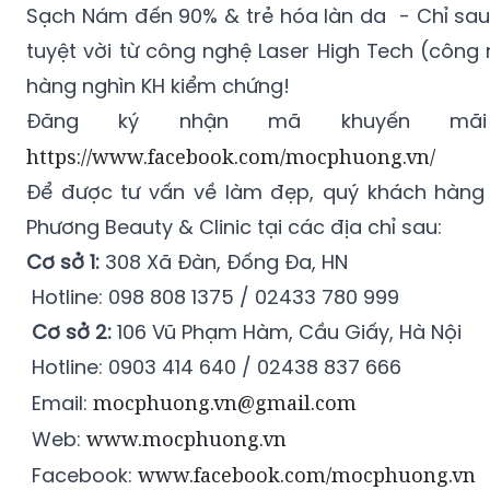
Sạch Nám đến 90% & trẻ hóa làn da - Chỉ sau 1 
tuyệt vời từ công nghệ Laser High Tech (côn
hàng nghìn KH kiểm chứng!
Đăng ký nhận mã khuyến mãi 
https://www.facebook.com/mocphuong.vn/
Để được tư vấn về làm đẹp, quý khách hàng 
Phương Beauty & Clinic tại các địa chỉ sau:
Cơ sở 1:
308 Xã Đàn, Đống Đa, HN
Hotline: 098 808 1375 / 02433 780 999
Cơ sở 2:
106 Vũ Phạm Hàm, Cầu Giấy, Hà Nội
Hotline: 0903 414 640 / 02438 837 666
Email:
mocphuong.vn@gmail.com
Web:
www.mocphuong.vn
Facebook:
www.facebook.com/mocphuong.vn