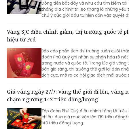
Dòng tiền bắt đáy và nhu cầu tìm kiếm tài
thẳng địa chính trị leo thang là những yếu 
chú ý của giới đầu tư hiện dồn vào quyết đ
trữ Liên bang Mỹ (Fed) để xác định xu hướn
Vàng SJC điều chỉnh giảm, thị trường quốc tế ph
hiệu từ Fed
Báo cáo phân tích thị trường tuần cuối th
đoàn Phú Quý ghi nhận sự phân hóa rõ nét 
trong nước và quốc tế. Trong lúc giá vàng 
bán gia tăng, thị trường thế giới lại đón nh
tích cực, mở ra cơ hội giao dịch mới trướ
định lãi suất của Cục Dự trữ Liên bang Mỹ (
Giá vàng ngày 27/7: Vàng thế giới đi lên, vàng m
chạm ngưỡng 143 triệu đồng/lượng
Tập đoàn Phú Quý điều chỉnh tăng 1,5 triệ
chiều, đưa giá mua vào lên 139 triệu đồng/l
143 triệu đồng/lượng.