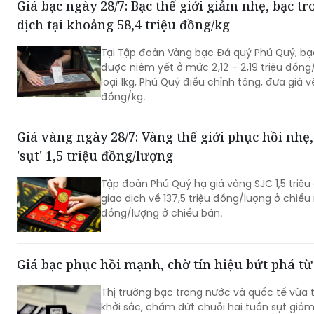
Giá bạc ngày 28/7: Bạc thế giới giảm nhẹ, bạc t
dịch tại khoảng 58,4 triệu đồng/kg
Tại Tập đoàn Vàng bạc Đá quý Phú Quý, bạc
được niêm yết ở mức 2,12 - 2,19 triệu đồng/
loại 1kg, Phú Quý điều chỉnh tăng, đưa giá v
đồng/kg.
Giá vàng ngày 28/7: Vàng thế giới phục hồi nhẹ
'sụt' 1,5 triệu đồng/lượng
Tập đoàn Phú Quý hạ giá vàng SJC 1,5 triệu
giao dịch về 137,5 triệu đồng/lượng ở chiều 
đồng/lượng ở chiều bán.
Giá bạc phục hồi mạnh, chờ tín hiệu bứt phá từ
Thị trường bạc trong nước và quốc tế vừa t
khởi sắc, chấm dứt chuỗi hai tuần sụt giảm 