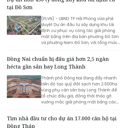
tại Đồ Sơn
(PLVN) - UBND TP Hải Phòng vừa phê
duyệt Dự án đầu tư xây dựng khu tái
định cư phục vụ công tác giải phóng
mặt bằng trên địa bàn phường Đồ Sơn
và phường Nam Đồ Sơn, với tổng mức
đầu tư hơn 456 tỷ đồng.
Đồng Nai chuẩn bị đấu giá hơn 2,5 ngàn
hécta gần sân bay Long Thành
Thành phố Đồng Nai đang đẩy nhanh
tiến độ tạo quỹ đất sạch hơn 2.500ha
vùng phụ cận sân bay Long Thành để
tổ chức đấu giá, đồng thời tháo gỡ
vướng mắc giải phóng mặt bằng các
dự án giao thông trọng điểm, tạo
nguồn lực phát triển hạ tầng.
Tìm nhà đầu tư cho dự án 17.000 căn hộ tại
Đồng Tháp