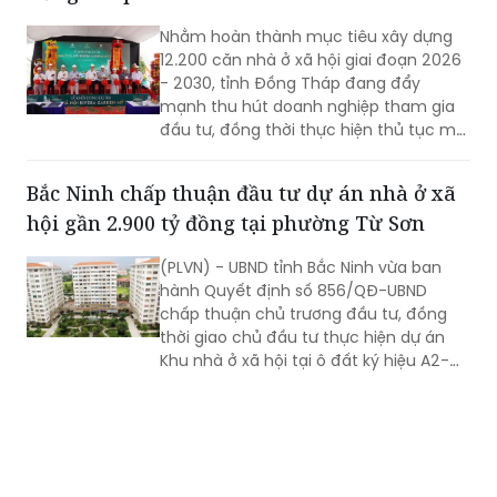
Nhằm hoàn thành mục tiêu xây dựng
12.200 căn nhà ở xã hội giai đoạn 2026
- 2030, tỉnh Đồng Tháp đang đẩy
mạnh thu hút doanh nghiệp tham gia
đầu tư, đồng thời thực hiện thủ tục mời
gọi đầu tư 3 dự án mới với quy mô hơn
17.000 căn hộ.
Bắc Ninh chấp thuận đầu tư dự án nhà ở xã
hội gần 2.900 tỷ đồng tại phường Từ Sơn
(PLVN) - UBND tỉnh Bắc Ninh vừa ban
hành Quyết định số 856/QĐ-UBND
chấp thuận chủ trương đầu tư, đồng
thời giao chủ đầu tư thực hiện dự án
Khu nhà ở xã hội tại ô đất ký hiệu A2-
OXH2 thuộc Quy hoạch phân khu số 9,
phường Từ Sơn.