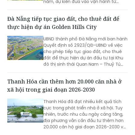
năm, dự kiến đưa vào vận hành từ
tháng 11/2026. Hệ thống được kỳ vọng
giúp người dân tiếp cận thuận lợi, minh
Đà Nẵng tiếp tục giao đất, cho thuê đất để
bạch và chính xác hơn các thông tin
thực hiện dự án Golden Hills City
quy hoạch, đồng thời hạn chế tình
trạng tiếp nhận thông tin chưa được
UBND thành phố Đà Nẵng mới ban hành
kiểm chứng từ các nguồn không chính
Quyết định số 2923/QĐ-UBND về việc
thức.
cho phép tiếp tục giao đất, cho thuê
đất để thực hiện dự án đầu tư tại Khu
đô thị sinh thái Quan Nam – Thuỷ Tú
(Golden Hills City).
Thanh Hóa cần thêm hơn 20.000 căn nhà ở
xã hội trong giai đoạn 2026-2030
Thanh Hóa đã đạt nhiều kết quả tích
cực trong phát triển nhà ở xã hội. Tuy
nhiên, trước nhu cầu ngày càng tăng,
địa phương vẫn cần đầu tư thêm hơn
20.000 căn hộ giai đoạn 2026-2030 và
tập trung tháo gỡ các điểm nghẽn để