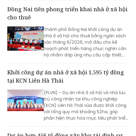
đẩy nhanh tiến độ dự án.
Đồng Nai tiên phong triển khai nhà ở xã hội
cho thuê
Thành phố Đồng Nai khởi công dự án
nhà ở xã hội cho thuê bằng ngân sách
vào tháng 6/2026, mở đầu cho kế
hoạch phát triển hàng chục nghìn căn
hộ nhằm đáp ứng nhu cầu cấp thiết
của công nhân và người thu nhập thấp.
Khởi công dự án nhà ở xã hội 1.595 tỷ đồng
tại KCN Liên Hà Thái
(PLVN) - Dự án nhà ở xã hội và nhà lưu
trú công nhân tại Khu công nghiệp
(KCN) Liên Hà Thái vừa được khởi công
với tổng quy mô khoảng 52ha, góp
phần hiện thực hóa mục tiêu phát triển
hàng chục nghìn căn nhà ở xã hội của
tỉnh Hưng Yên trong giai đoạn tới.
Dự án hơn 456 tỷ đồng xây khu tái định cư