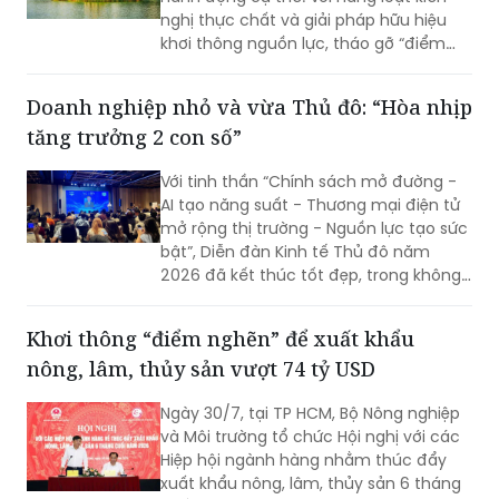
nghị thực chất và giải pháp hữu hiệu
khơi thông nguồn lực, tháo gỡ “điểm
nghẽn” về đầu tư, đất đai, hạ tầng và
môi trường kinh doanh (KD), hy vọng Hà
Doanh nghiệp nhỏ và vừa Thủ đô: “Hòa nhịp
Nội sẽ tạo nền tảng để mở rộng không
tăng trưởng 2 con số”
gian phát triển, hiện thực hóa mục tiêu
tăng trưởng cao và bền vững.
Với tinh thần “Chính sách mở đường -
AI tạo năng suất - Thương mại điện tử
mở rộng thị trường - Nguồn lực tạo sức
bật”, Diễn đàn Kinh tế Thủ đô năm
2026 đã kết thúc tốt đẹp, trong không
khí đổi mới, quyết tâm và khát vọng
phát triển mạnh mẽ của Thủ đô.
Khơi thông “điểm nghẽn” để xuất khẩu
nông, lâm, thủy sản vượt 74 tỷ USD
Ngày 30/7, tại TP HCM, Bộ Nông nghiệp
và Môi trường tổ chức Hội nghị với các
Hiệp hội ngành hàng nhằm thúc đẩy
xuất khẩu nông, lâm, thủy sản 6 tháng