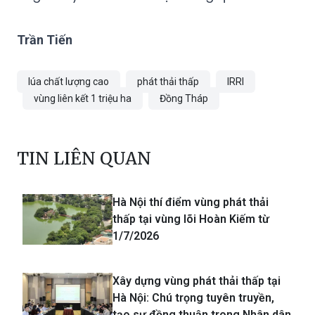
Trần Tiến
lúa chất lượng cao
phát thải thấp
IRRI
vùng liên kết 1 triệu ha
Đồng Tháp
TIN LIÊN QUAN
Hà Nội thí điểm vùng phát thải
thấp tại vùng lõi Hoàn Kiếm từ
1/7/2026
Xây dựng vùng phát thải thấp tại
Hà Nội: Chú trọng tuyên truyền,
tạo sự đồng thuận trong Nhân dân