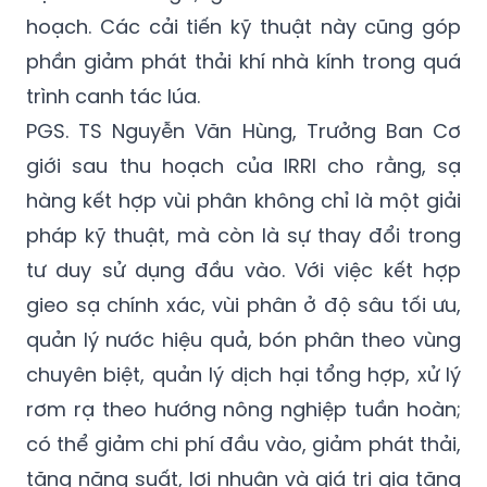
hoạch. Các cải tiến kỹ thuật này cũng góp
phần giảm phát thải khí nhà kính trong quá
trình canh tác lúa.
PGS. TS Nguyễn Văn Hùng, Trưởng Ban Cơ
giới sau thu hoạch của IRRI cho rằng, sạ
hàng kết hợp vùi phân không chỉ là một giải
pháp kỹ thuật, mà còn là sự thay đổi trong
tư duy sử dụng đầu vào. Với việc kết hợp
gieo sạ chính xác, vùi phân ở độ sâu tối ưu,
quản lý nước hiệu quả, bón phân theo vùng
chuyên biệt, quản lý dịch hại tổng hợp, xử lý
rơm rạ theo hướng nông nghiệp tuần hoàn;
có thể giảm chi phí đầu vào, giảm phát thải,
tăng năng suất, lợi nhuận và giá trị gia tăng