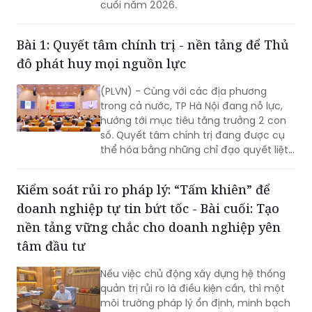
cuối năm 2026.
Bài 1: Quyết tâm chính trị - nền tảng để Thủ
đô phát huy mọi nguồn lực
(PLVN) - Cùng với các địa phương
trong cả nước, TP Hà Nội đang nỗ lực,
hướng tới mục tiêu tăng trưởng 2 con
số. Quyết tâm chính trị đang được cụ
thể hóa bằng những chỉ đạo quyết liệt,
hành động đồng bộ và tinh thần dám
nghĩ, dám làm. Đây chính là những
Kiểm soát rủi ro pháp lý: “Tấm khiên” để
động lực quan trọng để TP khơi dậy
doanh nghiệp tự tin bứt tốc - Bài cuối: Tạo
khát vọng tăng trưởng, cũng là nền
tảng để Thủ đô phát huy mọi nguồn
nền tảng vững chắc cho doanh nghiệp yên
lực, tạo đà bứt phá trong giai đoạn
tâm đầu tư
phát triển mới…
Nếu việc chủ động xây dựng hệ thống
quản trị rủi ro là điều kiện cần, thì một
môi trường pháp lý ổn định, minh bạch