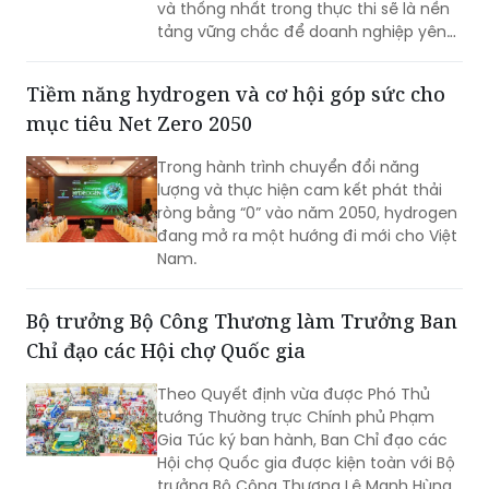
và thống nhất trong thực thi sẽ là nền
tảng vững chắc để doanh nghiệp yên
tâm đầu tư dài hạn. Cùng với nỗ lực
nâng cao năng lực tuân thủ từ phía
Tiềm năng hydrogen và cơ hội góp sức cho
doanh nghiệp, việc tiếp tục hoàn thiện
mục tiêu Net Zero 2050
thể chế, tăng tính dự báo và thống
nhất trong áp dụng pháp luật sẽ tạo
Trong hành trình chuyển đổi năng
điều kiện cho hoạt động sản xuất, kinh
lượng và thực hiện cam kết phát thải
doanh phát triển bền vững.
ròng bằng “0” vào năm 2050, hydrogen
đang mở ra một hướng đi mới cho Việt
Nam.
Bộ trưởng Bộ Công Thương làm Trưởng Ban
Chỉ đạo các Hội chợ Quốc gia
Theo Quyết định vừa được Phó Thủ
tướng Thường trực Chính phủ Phạm
Gia Túc ký ban hành, Ban Chỉ đạo các
Hội chợ Quốc gia được kiện toàn với Bộ
trưởng Bộ Công Thương Lê Mạnh Hùng