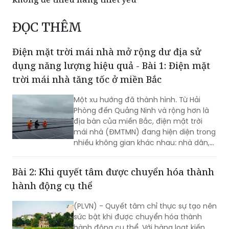
ĐỌC THÊM
Điện mặt trời mái nhà mở rộng dư địa sử
dụng năng lượng hiệu quả - Bài 1: Điện mặt
trời mái nhà tăng tốc ở miền Bắc
Một xu hướng đã thành hình. Từ Hải
Phòng đến Quảng Ninh và rộng hơn là
địa bàn của miền Bắc, điện mặt trời
mái nhà (ĐMTMN) đang hiện diện trong
nhiều không gian khác nhau: nhà dân,
cơ sở sản xuất, nhà máy, khu công
nghiệp và quan trọng hơn, các hệ
Bài 2: Khi quyết tâm được chuyển hóa thành
thống đã vận hành đang chứng minh
hành động cụ thể
được giá trị thực tế…
(PLVN) - Quyết tâm chỉ thực sự tạo nên
sức bật khi được chuyển hóa thành
hành động cụ thể. Với hàng loạt kiến