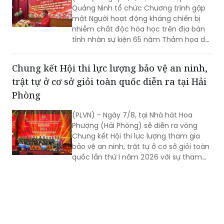
Quảng Ninh tổ chức Chương trình gặp
mặt Người hoạt động kháng chiến bị
nhiễm chất độc hóa học trên địa bàn
tỉnh nhân sự kiện 65 năm Thảm họa da
cam ở Việt Nam (10/8/1961 -
10/8/2026) và tổng kết 5 năm phong
Chung kết Hội thi lực lượng bảo vệ an ninh,
trào “Vì nạn nhân chất độc da cam”.
trật tự ở cơ sở giỏi toàn quốc diễn ra tại Hải
Phòng
(PLVN) - Ngày 7/8, tại Nhà hát Hoa
Phượng (Hải Phòng) sẽ diễn ra vòng
Chung kết Hội thi lực lượng tham gia
bảo vệ an ninh, trật tự ở cơ sở giỏi toàn
quốc lần thứ I năm 2026 với sự tham
gia của 8 đội tuyển xuất sắc đại diện
cho 34 tỉnh, TP.