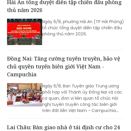
Hải An tổng duyệt diễn tập chiến đấu phòng
tìm hiểu cơ hội đầu tư tại Hải Phòng.
thủ năm 2026
Ngày 6/8, phường Hải An (TP Hải Phòng)
tổ chức tổng duyệt diễn tập chiến đấu
phòng thủ năm 2026.
Đồng Nai: Tăng cường tuyên truyền, bảo vệ
chủ quyền tuyến biên giới Việt Nam -
Campuchia
Ngày 6/8, Ban Tuyên giáo Trung ương
phối hợp với Thành ủy Đồng Nai và các
cơ quan, đơn vị liên quan tổ chức Hội
nghị tuyên truyền công tác biên giới
trên đất liền Việt Nam - Campuchia
năm 2026.
Lai Châu: Bàn giao nhà ở tái định cư cho 24