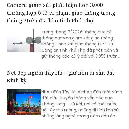
Camera giám sát phát hiện hơn 3.000
trường hợp ô tô vi phạm giao thông trong
tháng 7trên địa bàn tỉnh Phú Thọ
Trong tháng 7/2026, thông qua hệ
thống camera giám sát giao thông,
Phòng Cảnh sát giao thông (CSGT)
Công an tỉnh Phú Thọ đã phát hiện và
gửi thông báo xử lý đối với 3.055 trường
hợp ô tô vi phạm trật tự an toàn giao
thông (TTATGT). Các lỗi vi phạm phổ
Nét đẹp người Tây Hồ – giữ hồn di sản đất
biến tập trung vào hành vi chạy quá
Kinh kỳ
tốc độ và không chấp hành tín hiệu
đèn giao thông.
Nhắc đến Tây Hồ là nhắc đến một vùng
đất giàu truyền thống văn hóa của
Thăng Long - Hà Nội, nơi có mặt nước
Hồ Tây thơ mộng, những di tích lịch sử,
những làng nghề mang đậm dấu ấn
dân gian và những con người luôn biết
trân trọng, gìn giữ các giá trị văn hóa