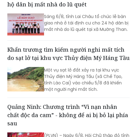
hộ dân bị mất nhà do lũ quét
Sáng 6/8, tỉnh Lai Châu tổ chức lễ bàn
giao nhà ở tái định cư cho 24 hộ dân bị
mất nhà do lũ quét tại xã Mường Than.
Khẩn trương tìm kiếm người nghi mất tích
do sạt lở tại khu vực Thủy điện Mý Háng Tầu
Một vụ sạt lở đất xảy ra tại khu vực
Thủy điện Mý Háng Tầu (xã Chế Tạo,
tỉnh Lào Cai) vào chiều 5/8 đã khiến
một người nghi mất tích.
Quảng Ninh: Chương trình “Vì nạn nhân
chất độc da cam” - không để ai bị bỏ lại phía
sau
(PLVN) – Ngày 6/8, Hội Chữ thập đỏ tỉnh