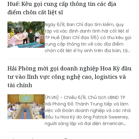
Huế: Kêu gọi cung cấp thông tin các địa
nghìn năm văn hiến.
điểm chôn cất liệt sĩ
Ngày 6/8, Ban Chỉ đạo tìm kiếm, quy
tập và xác định danh tính hài cốt liệt sĩ
TP Huế (Ban Chỉ đạo 515) có thư kêu gọi
cung cấp thông tin về các địa điểm
chôn cất liệt sĩ hy sinh trên địa bàn, tập
trung tại khu vực đèo Phước Tượng,
đèo Hải Vân (xã Chân Mây - Lăng Cô)
Hải Phòng mời gọi doanh nghiệp Hoa Kỳ đầu
và khu vực sông Truồi (xã Lộc An).
tư vào lĩnh vực công nghệ cao, logistics và
tài chính
(PLVN) - Chiều 6/8, Chủ tịch UBND TP
Hải Phòng Đỗ Thành Trung tiếp và làm
việc với Đoàn doanh nghiệp và các nhà
đầu tư Hoa Kỳ do ông Patrick Sweeney,
người sáng lập và đại diện American
Kestrel Global Strategies Group làm
Trưởng đoàn đến thăm, làm việc và