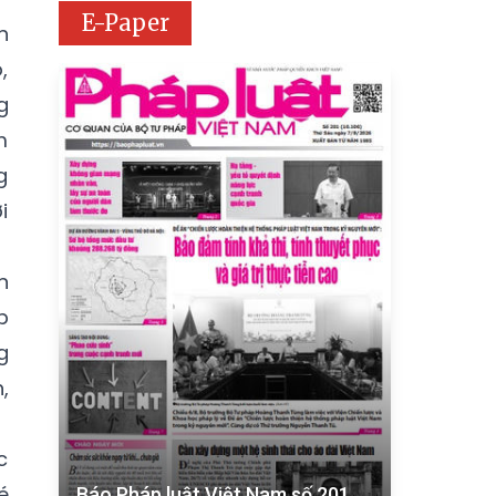
E-Paper
h
,
g
m
g
i
n
p
g
,
c
é
Báo Pháp luật Việt Nam số 201