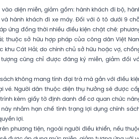
a vào diện miễn, giảm gồm: hành khách đi bộ, hàn
 và hành khách đi xe máy. Đối với ô tô dưới 9 chỗ
đáp ứng đồng thời nhiều điều kiện chặt chẽ: phươn
tải; thuộc sở hữu hợp pháp của công dân Việt Na
ặc khu Cát Hải; do chính chủ sở hữu hoặc vợ, chồn
ối tượng cũng chỉ được đăng ký miễn, giảm đối vớ
 sách không mang tính đại trà mà gắn với điều kiệ
oại vé. Người dân thuộc diện thụ hưởng sẽ được cấ
t trình kèm giấy tờ định danh để cơ quan chức năn
h này nhằm hạn chế tình trạng lợi dụng chính sách
yền lợi.
rên phương tiện, ngoài người điều khiển, nếu thuộ
 sẽ được áp dụng mức miễn, giảm tương ứng với v