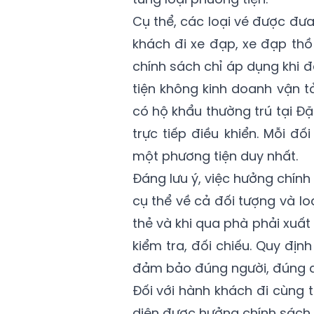
Cụ thể, các loại vé được đư
khách đi xe đạp, xe đạp thồ
chính sách chỉ áp dụng khi 
tiện không kinh doanh vận 
có hộ khẩu thường trú tại Đ
trực tiếp điều khiển. Mỗi đ
một phương tiện duy nhất.
Đáng lưu ý, việc hưởng chính
cụ thể về cả đối tượng và l
thẻ và khi qua phà phải xuấ
kiểm tra, đối chiếu. Quy địn
đảm bảo đúng người, đúng qu
Đối với hành khách đi cùng t
diện được hưởng chính sách