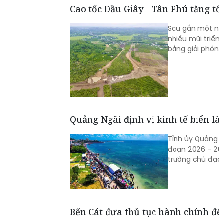
Cao tốc Dầu Giây - Tân Phú tăng 
Sau gần một nă
nhiều mũi triể
bằng giải phón
Quảng Ngãi định vị kinh tế biển l
Tỉnh ủy Quảng 
đoạn 2026 - 20
trưởng chủ đạo
Bến Cát đưa thủ tục hành chính đ