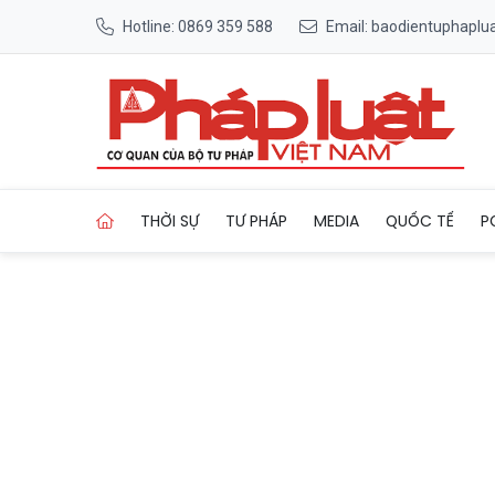
Hotline: 0869 359 588
Email: baodientuphapl
Trang chủ Miễn, giảm giá vé
THỜI SỰ
TƯ PHÁP
MEDIA
QUỐC TẾ
P