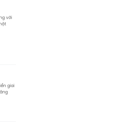
ng với
mặt
ển giai
tăng