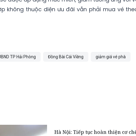
ợp không thuộc diện ưu đãi vẫn phải mua vé the
UBND TP Hải Phòng
Đồng Bài Cái Viềng
giảm giá vé phà
Hà Nội: Tiếp tục hoàn thiện cơ ch