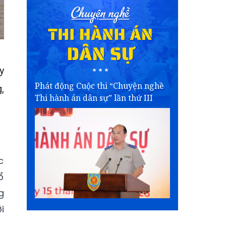
y
Phát động Cuộc thi “Chuyện nghề
,
Thi hành án dân sự” lần thứ III
c
ổ
g
i