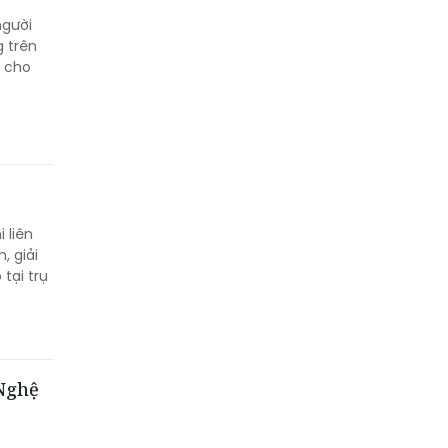
người
g trên
ý cho
 liên
, giải
tại trụ
 Nghệ