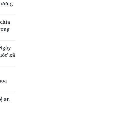
phương
 chia
rong
'Ngày
uốc' xã
hoa
vệ an