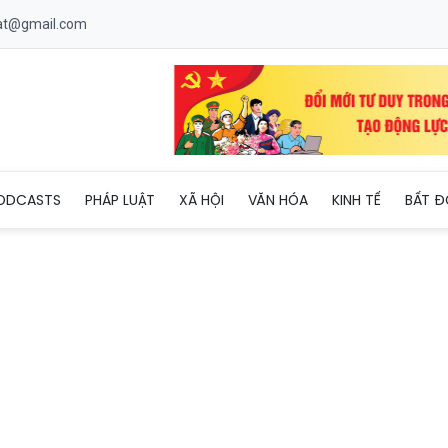
uat@gmail.com
 phà Đồng Bài – Cái Viềng (Hải Phòng)
ODCASTS
PHÁP LUẬT
XÃ HỘI
VĂN HÓA
KINH TẾ
BẤT Đ