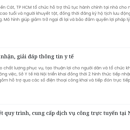
n Cát, TP HCM tổ chức hỗ trợ thủ tục hành chính tại nhà cho 
 cao tuổi và người khuyết tật, đồng thời đăng ký hộ tịch lưu độn
. Mô hình giúp giảm trở ngại đi lại và bảo đảm quyền lợi pháp l
 nhận, giải đáp thông tin y tế
chất lượng phục vụ, tạo thuận lợi cho người dân và tổ chức khi
ông việc, Sở Y tế Hà Nội triển khai đồng thời 2 hình thức tiếp nhận
ồm hỗ trợ qua các số điện thoại công khai và tiếp đón trực tiếp 
iết quy trình, cung cấp dịch vụ công trực tuyến tại