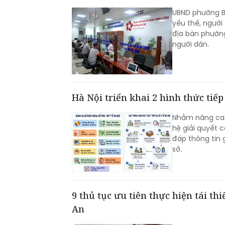
UBND phường Bế
yếu thế, người
địa bàn phường
người dân.
Hà Nội triển khai 2 hình thức tiếp
Nhằm nâng cao 
hệ giải quyết c
đáp thông tin g
sở.
9 thủ tục ưu tiên thực hiện tái th
An