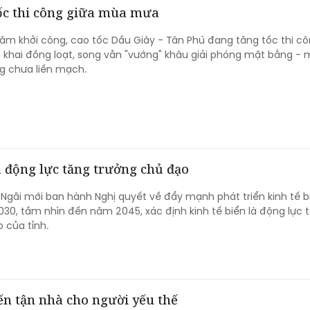
tốc thi công giữa mùa mưa
m khởi công, cao tốc Dầu Giây - Tân Phú đang tăng tốc thi cô
n khai đồng loạt, song vẫn "vướng" khâu giải phóng mặt bằng - 
g chưa liền mạch.
à động lực tăng trưởng chủ đạo
Ngãi mới ban hành Nghị quyết về đẩy mạnh phát triển kinh tế bi
30, tầm nhìn đến năm 2045, xác định kinh tế biển là động lực 
 của tỉnh.
ến tận nhà cho người yếu thế