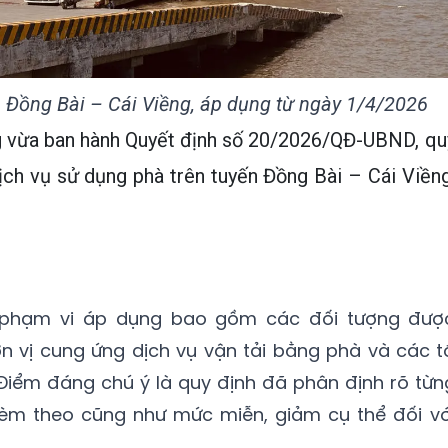
à Đồng Bài – Cái Viềng, áp dụng từ ngày 1/4/2026
 vừa ban hành Quyết định số 20/2026/QĐ-UBND, qu
ịch vụ sử dụng phà trên tuyến Đồng Bài – Cái Viềng
, phạm vi áp dụng bao gồm các đối tượng đượ
n vị cung ứng dịch vụ vận tải bằng phà và các t
 Điểm đáng chú ý là quy định đã phân định rõ từn
kèm theo cũng như mức miễn, giảm cụ thể đối vớ