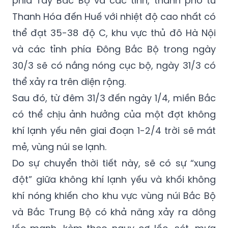
phía Tây Bắc Bộ và các tỉnh, thành phố từ
Thanh Hóa đến Huế với nhiệt độ cao nhất có
thể đạt 35-38 độ C, khu vực thủ đô Hà Nội
và các tỉnh phía Đông Bắc Bộ trong ngày
30/3 sẽ có nắng nóng cục bộ, ngày 31/3 có
thể xảy ra trên diện rộng.
Sau đó, từ đêm 31/3 đến ngày 1/4, miền Bắc
có thể chịu ảnh hưởng của một đợt không
khí lạnh yếu nên giai đoạn 1-2/4 trời sẽ mát
mẻ, vùng núi se lạnh.
Do sự chuyển thời tiết này, sẽ có sự “xung
đột” giữa không khí lạnh yếu và khối không
khí nóng khiến cho khu vực vùng núi Bắc Bộ
và Bắc Trung Bộ có khả năng xảy ra dông