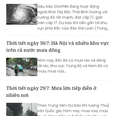
Siêu bão DOLPHIN đang hoạt động
ngoài khơi Tây Bắc Thái Bình Dương với
cường độ rất mạnh, đạt cấp 17, giật
trên cấp 17. Dự báo khi tiến gần tới khu
vực phía Bắc của đảo Đài Loan (Trung
Quốc), siêu bão sẽ hút và làm gió Tây
Nam trên khu vực biển phía Nam của
Thời tiết ngày 30/7: Hà Nội và nhiều khu vực
Biển Đông gia tăng cường độ...
trên cả nước mưa dông
Hôm nay, Bắc Bộ có mưa rào và dông
rải rác, khu vực Trung Bộ và Nam Bộ có
mưa, mưa vừa...
Thời tiết ngày 29/7: Mưa lớn tiếp diễn ở
nhiều nơi
Theo Trung tâm Dự báo Khí tượng Thuỷ
văn Quốc gia, hôm nay, mưa vừa, mưa