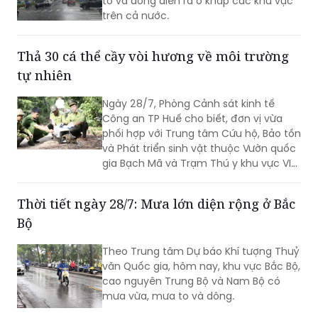
to và dông diễn ra ở khắp các khu vực
trên cả nước.
Thả 30 cá thể cầy vòi hương về môi trường
tự nhiên
Ngày 28/7, Phòng Cảnh sát kinh tế
Công an TP Huế cho biết, đơn vị vừa
phối hợp với Trung tâm Cứu hộ, Bảo tồn
và Phát triển sinh vật thuộc Vườn quốc
gia Bạch Mã và Trạm Thú y khu vực VI
tổ chức thả 30 cá thể cầy vòi hương về
môi trường tự nhiên.
Thời tiết ngày 28/7: Mưa lớn diện rộng ở Bắc
Bộ
Theo Trung tâm Dự báo Khí tượng Thuỷ
văn Quốc gia, hôm nay, khu vực Bắc Bộ,
cao nguyên Trung Bộ và Nam Bộ có
mưa vừa, mưa to và dông.