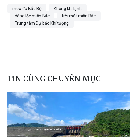
mưa đá Bắc Bộ
Không khí lạnh
dông lốc miền Bắc
trời mát miền Bắc
Trung tâm Dự báo Khí tượng
TIN CÙNG CHUYÊN MỤC