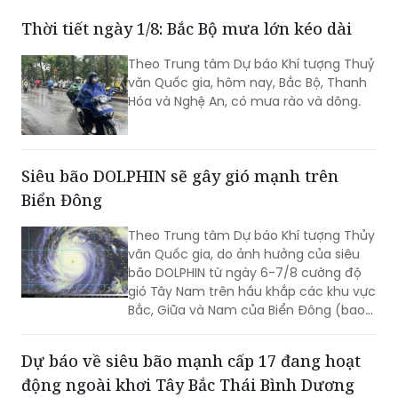
Thời tiết ngày 1/8: Bắc Bộ mưa lớn kéo dài
Theo Trung tâm Dự báo Khí tượng Thuỷ
văn Quốc gia, hôm nay, Bắc Bộ, Thanh
Hóa và Nghệ An, có mưa rào và dông.
Siêu bão DOLPHIN sẽ gây gió mạnh trên
Biển Đông
Theo Trung tâm Dự báo Khí tượng Thủy
văn Quốc gia, do ảnh hưởng của siêu
bão DOLPHIN từ ngày 6-7/8 cường độ
gió Tây Nam trên hầu khắp các khu vực
Bắc, Giữa và Nam của Biển Đông (bao
gồm các đặc khu Hoàng Sa, Trường Sa)
có thể mạnh lên tới cấp 6-7, sóng biển
Dự báo về siêu bão mạnh cấp 17 đang hoạt
cao từ 2-4m, biển động rất mạnh.
động ngoài khơi Tây Bắc Thái Bình Dương