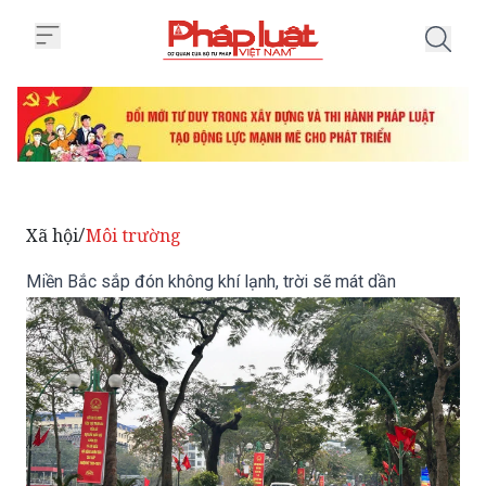
Trang chủ Miền Bắc sắp đón khôn
Xã hội
Môi trường
/
Miền Bắc sắp đón không khí lạnh, trời sẽ mát dần