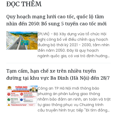
ĐỌC THÊM
Quy hoạch mạng lưới cao tốc, quốc lộ tầm
nhìn đến 2050: Bổ sung 5 tuyến cao tốc mới
(PLVN) - Bộ Xây dựng vừa tổ chức Hội
nghị công bố về điều chỉnh quy hoạch
đường bộ thời kỳ 2021 - 2030, tầm nhìn
đến năm 2050. Đây là quy hoạch
ngành quốc gia, có vai trò định hướng
phát triển hệ thống đường bộ trên
phạm vi cả nước; là cơ sở để quản lý,
Tạm cấm, hạn chế xe trên nhiều tuyến
huy động nguồn lực đầu tư, tăng
đường tại khu vực Ba Đình (Hà Nội) đến 28/7
cường liên kết vùng và kết nối các
trung tâm kinh tế, đô thị, cửa khẩu,
Công an TP Hà Nội mới thông báo
cảng biển, cảng hàng không cùng các
phương án phân luồng giao thông
đầu mối giao thông quan trọng.
nhằm bảo đảm an ninh, an toàn và trật
tự giao thông phục vụ Chương trình
cầu truyền hình trực tiếp "Đi tìm đồng
đội – Sao sáng dẫn đường", diễn ra lúc