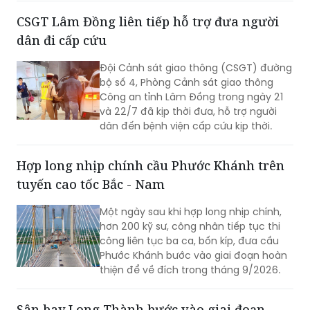
20h ngày 26/7 tại Đài tưởng niệm các
CSGT Lâm Đồng liên tiếp hỗ trợ đưa người
Anh hùng liệt sĩ, phường Ba Đình.
dân đi cấp cứu
Đội Cảnh sát giao thông (CSGT) đường
bộ số 4, Phòng Cảnh sát giao thông
Công an tỉnh Lâm Đồng trong ngày 21
và 22/7 đã kịp thời đưa, hỗ trợ người
dân đến bệnh viện cấp cứu kịp thời.
Hợp long nhịp chính cầu Phước Khánh trên
tuyến cao tốc Bắc - Nam
Một ngày sau khi hợp long nhịp chính,
hơn 200 kỹ sư, công nhân tiếp tục thi
công liên tục ba ca, bốn kíp, đưa cầu
Phước Khánh bước vào giai đoạn hoàn
thiện để về đích trong tháng 9/2026.
Sân bay Long Thành bước vào giai đoạn