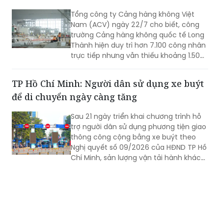
Tổng công ty Cảng hàng không Việt
Nam (ACV) ngày 22/7 cho biết, công
trường Cảng hàng không quốc tế Long
Thành hiện duy trì hơn 7.100 công nhân
trực tiếp nhưng vẫn thiếu khoảng 1.500
- 2.000 lao động tại một số gói thầu
trọng điểm. Trong bối cảnh dự án bước
TP Hồ Chí Minh: Người dân sử dụng xe buýt
vào giai đoạn nước rút và chịu tác
để di chuyển ngày càng tăng
động của mùa mưa, ACV đang yêu cầu
các nhà thầu tăng cường nhân lực, tổ
Sau 21 ngày triển khai chương trình hỗ
chức thi công 3 ca, 4 kíp để bảo đảm
trợ người dân sử dụng phương tiện giao
vận hành thử từ tháng 9 và khai thác
thông công cộng bằng xe buýt theo
thương mại vào cuối năm 2026.
Nghị quyết số 09/2026 của HĐND TP Hồ
Chí Minh, sản lượng vận tải hành khách
công cộng tiếp tục ghi nhận mức tăng
trưởng tích cực, cho thấy hiệu quả
bước đầu của chính sách và xu hướng
gia tăng sử dụng xe buýt của người
dân.