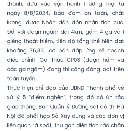
thành, đưa vào vận hành thương mại từ
ngày 8/8/2024, bảo đảm an toàn, chất
lượng, được Nhân dân đón nhận tích cực.
Đối với đoạn ngầm dài 4km, gồm 4 ga và 1
giếng thoát hiểm, tiến độ tổng thể hiện đạt
khoảng 76,3%, cơ bản đáp ứng kế hoạch
điều chỉnh. Gói thầu CP03 (đoạn hầm và
các ga ngầm) đang thi công đồng loạt trên
toàn tuyến...
Thực hiện chỉ đạo của UBND Thành phố về
xử lý 5 “điểm nghẽn”, trong đó có ùn tắc
giao thông, Ban Quản lý Đường sắt đô thị Hà
Nội đã phối hợp Sở Xây dựng và các đơn vị
liên quan rà soát, thu gọn diện tích rào chắn