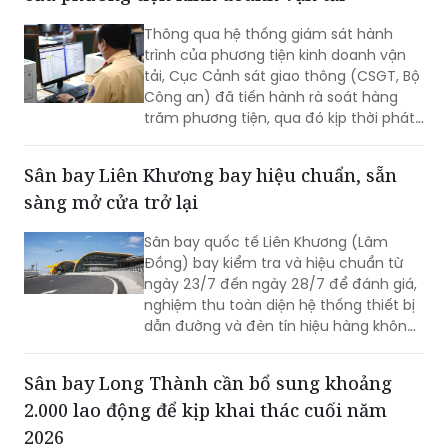
Thông qua hệ thống giám sát hành
trình của phương tiện kinh doanh vận
tải, Cục Cảnh sát giao thông (CSGT, Bộ
Công an) đã tiến hành rà soát hàng
trăm phương tiện, qua đó kịp thời phát
hiện và xử lý nhiều trường hợp vi phạm.
Sân bay Liên Khương bay hiệu chuẩn, sẵn
sàng mở cửa trở lại
Sân bay quốc tế Liên Khương (Lâm
Đồng) bay kiểm tra và hiệu chuẩn từ
ngày 23/7 đến ngày 28/7 để đánh giá,
nghiệm thu toàn diện hệ thống thiết bị
dẫn đường và đèn tín hiệu hàng không
mới được đầu tư cải tạo. Đợt bay hiệu
chuẩn này nhằm sẵn sàng cho việc sân
Sân bay Long Thành cần bổ sung khoảng
bay Liên Khương khai thác trở lại vào
2.000 lao động để kịp khai thác cuối năm
ngày 19/8.
2026