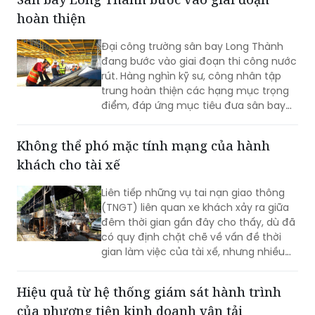
hoàn thiện
Đại công trường sân bay Long Thành
đang bước vào giai đoạn thi công nước
rút. Hàng nghìn kỹ sư, công nhân tập
trung hoàn thiện các hạng mục trọng
điểm, đáp ứng mục tiêu đưa sân bay
vào khai thác thương mại cuối năm
2026.
Không thể phó mặc tính mạng của hành
khách cho tài xế
Liên tiếp những vụ tai nạn giao thông
(TNGT) liên quan xe khách xảy ra giữa
đêm thời gian gần đây cho thấy, dù đã
có quy định chặt chẽ về vấn đề thời
gian làm việc của tài xế, nhưng nhiều
doanh nghiệp và người lái xe vẫn cố
tình vi phạm; gây ra những hậu quả
Hiệu quả từ hệ thống giám sát hành trình
thảm khốc.
của phương tiện kinh doanh vận tải