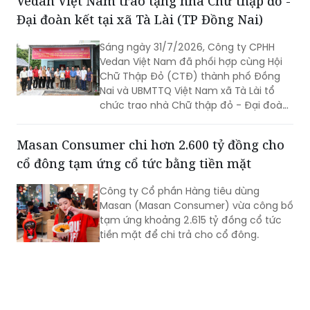
Sáng ngày 31/7/2026, Công ty CPHH
Vedan Việt Nam đã phối hợp cùng Hội
Chữ Thập Đỏ (CTĐ) thành phố Đồng
Nai và UBMTTQ Việt Nam xã Tà Lài tổ
chức trao nhà Chữ thập đỏ - Đại đoàn
kết cho gia đình ông Trần Văn Ân (sinh
năm 1960) ngụ tại ấp 6, xã Tà Lài, thành
Masan Consumer chi hơn 2.600 tỷ đồng cho
phố Đồng Nai.
cổ đông tạm ứng cổ tức bằng tiền mặt
Công ty Cổ phần Hàng tiêu dùng
Masan (Masan Consumer) vừa công bố
tạm ứng khoảng 2.615 tỷ đồng cổ tức
tiền mặt để chi trả cho cổ đông.