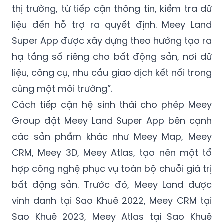
Super App được xây dựng theo hướng tạo ra
hạ tầng số riêng cho bất động sản, nơi dữ
liệu, công cụ, nhu cầu giao dịch kết nối trong
cùng một môi trường”.
Cách tiếp cận hệ sinh thái cho phép Meey
Group đặt Meey Land Super App bên cạnh
các sản phẩm khác như Meey Map, Meey
CRM, Meey 3D, Meey Atlas, tạo nên một tổ
hợp công nghệ phục vụ toàn bộ chuỗi giá trị
bất động sản. Trước đó, Meey Land được
vinh danh tại Sao Khuê 2022, Meey CRM tại
Sao Khuê 2023, Meey Atlas tại Sao Khuê
2025. Meey Group cũng nhiều lần được ghi
nhận tại các giải thưởng về chuyển đổi số,