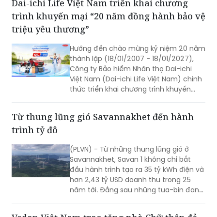
triệu yêu thương”
Hướng đến chào mừng kỷ niệm 20 năm
thành lập (18/01/2007 - 18/01/2027),
Công ty Bảo hiểm Nhân thọ Dai-ichi
Việt Nam (Dai-ichi Life Việt Nam) chính
thức triển khai chương trình khuyến
mại quay số may mắn “20 NĂM ĐỒNG
HÀNH BẢO VỆ TRIỆU YÊU THƯƠNG”.
Từ thung lũng gió Savannakhet đến hành
trình tỷ đô
(PLVN) - Từ những thung lũng gió ở
Savannakhet, Savan 1 không chỉ bắt
đầu hành trình tạo ra 35 tỷ kWh điện và
hơn 2,43 tỷ USD doanh thu trong 25
năm tới. Đằng sau những tua-bin đang
quay trên vùng đất Trung Lào là câu
chuyện về một tài sản hạ tầng xuyên
Vedan Việt Nam trao tặng nhà Chữ thập đỏ -
biên giới và mở ra chặng đường mới
Đại đoàn kết tại xã Tà Lài (TP Đồng Nai)
trong chiến lược năng lượng dài hạn
của T&T Group.