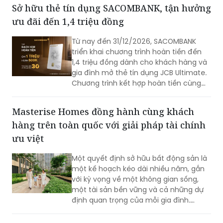
Từ nay đến 31/12/2026, SACOMBANK
triển khai chương trình hoàn tiền đến
1,4 triệu đồng dành cho khách hàng và
gia đình mở thẻ tín dụng JCB Ultimate.
Chương trình kết hợp hoàn tiền cùng
loạt ưu đãi mua sắm, ẩm thực, du lịch,
mang đến nhiều giá trị ngay từ những
Masterise Homes đồng hành cùng khách
giao dịch đầu tiên.
hàng trên toàn quốc với giải pháp tài chính
ưu việt
Một quyết định sở hữu bất động sản là
một kế hoạch kéo dài nhiều năm, gắn
với kỳ vọng về một không gian sống,
một tài sản bền vững và cả những dự
định quan trọng của mỗi gia đình.
Chính vì vậy, cùng với chất lượng sản
phẩm, khách hàng ngày càng kỳ vọng
EVNNPC đóng điện dự án lắp đặt hệ thống
nhiều hơn vào khả năng đồng hành
pin lưu trữ năng lượng đầu tiên
của nhà phát triển trong suốt hành