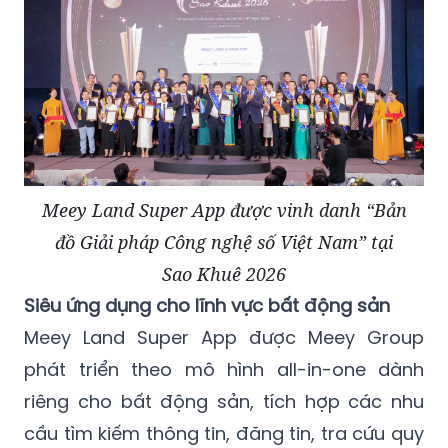
Meey Land Super App được vinh danh “Bản
đồ Giải pháp Công nghệ số Việt Nam” tại
Sao Khuê 2026
Siêu ứng dụng cho lĩnh vực bất động sản
Meey Land Super App được Meey Group
phát triển theo mô hình all-in-one dành
riêng cho bất động sản, tích hợp các nhu
cầu tìm kiếm thông tin, đăng tin, tra cứu quy
hoạch, tham khảo định giá bằng AI, cập
nhật dữ liệu dự án cùng các công cụ hỗ trợ