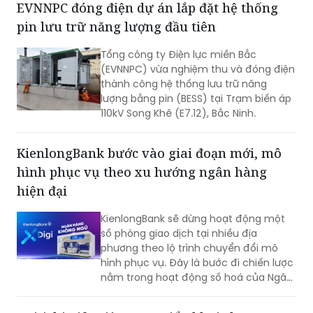
trình an cư.
Tổng công ty Điện lực miền Bắc
(EVNNPC) vừa nghiệm thu và đóng điện
thành công hệ thống lưu trữ năng
lượng bằng pin (BESS) tại Trạm biến áp
110kV Song Khê (E7.12), Bắc Ninh.
KienlongBank bước vào giai đoạn mới, mô
hình phục vụ theo xu hướng ngân hàng
hiện đại
KienlongBank sẽ dừng hoạt động một
số phòng giao dịch tại nhiều địa
phương theo lộ trình chuyển đổi mô
hình phục vụ. Đây là bước đi chiến lược
nằm trong hoạt động số hoá của Ngân
hàng và đẩy mạnh hệ thống giao dịch
tự động X-Digi “Ngân hàng không ngủ”
Dai-ichi Life Việt Nam triển khai chương
tại hơn 100 điểm giao dịch được triển
trình khuyến mại “20 năm đồng hành bảo vệ
khai trong thời gian qua.