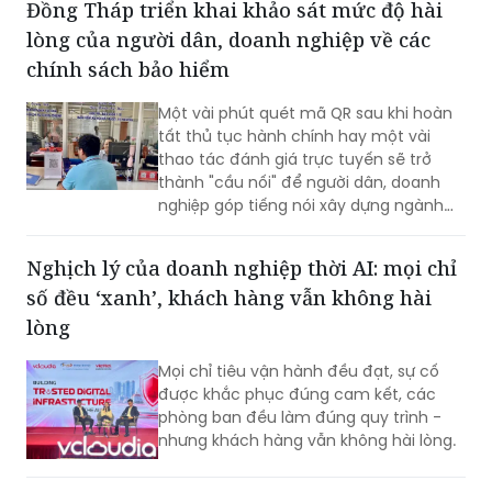
chính sách bảo hiểm
Một vài phút quét mã QR sau khi hoàn
tất thủ tục hành chính hay một vài
thao tác đánh giá trực tuyến sẽ trở
thành "cầu nối" để người dân, doanh
nghiệp góp tiếng nói xây dựng ngành
Bảo hiểm xã hội (BHXH) ngày càng
chuyên nghiệp, hiện đại và phục vụ tốt
Nghịch lý của doanh nghiệp thời AI: mọi chỉ
hơn.
số đều ‘xanh’, khách hàng vẫn không hài
lòng
Mọi chỉ tiêu vận hành đều đạt, sự cố
được khắc phục đúng cam kết, các
phòng ban đều làm đúng quy trình -
nhưng khách hàng vẫn không hài lòng.
Sở hữu thẻ tín dụng SACOMBANK, tận hưởng
ưu đãi đến 1,4 triệu đồng