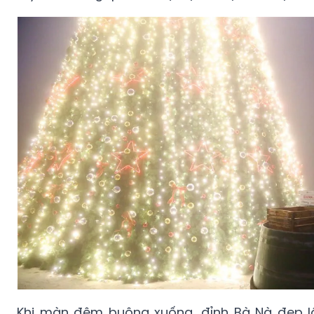
Khi màn đêm buông xuống, đỉnh Bà Nà đẹp lộ