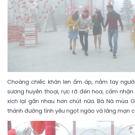
Choàng chiếc khăn len ấm áp, nắm tay người
sương huyền thoại, rực rỡ đèn hoa, cảm nhận c
xích lại gần nhau hơn chút nữa. Bà Nà mùa G
thánh đường tình yêu ngọt ngào và lãng mạn c