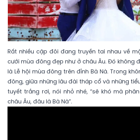
Rất nhiều cặp đôi đang truyền tai nhau về m
cưới mùa đông đẹp như ở châu Âu. Đó không 
là Lễ hội mùa đông trên đỉnh Bà Nà. Trong khô
đông, giữa những lâu đài tháp cổ và những ti
tuyết trắng rơi, nói nhỏ nhé, “sẽ khó mà phâ
châu Âu, đâu là Bà Nà”.