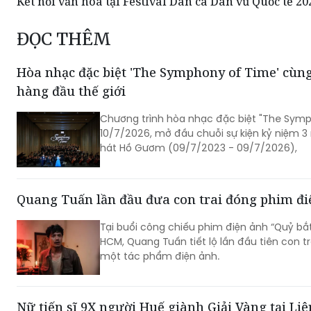
Kết nối văn hóa tại Festival Dân ca Dân vũ Quốc tế 20
ĐỌC THÊM
Hòa nhạc đặc biệt 'The Symphony of Time' cùng
hàng đầu thế giới
Chương trình hòa nhạc đặc biệt "The Symp
10/7/2026, mở đầu chuỗi sự kiện kỷ niệm 
hát Hồ Gươm (09/7/2023 - 09/7/2026),
Quang Tuấn lần đầu đưa con trai đóng phim đi
Tại buổi công chiếu phim điện ảnh “Quỷ bắt
HCM, Quang Tuấn tiết lộ lần đầu tiên con t
một tác phẩm điện ảnh.
Nữ tiến sĩ 9X người Huế giành Giải Vàng tại L