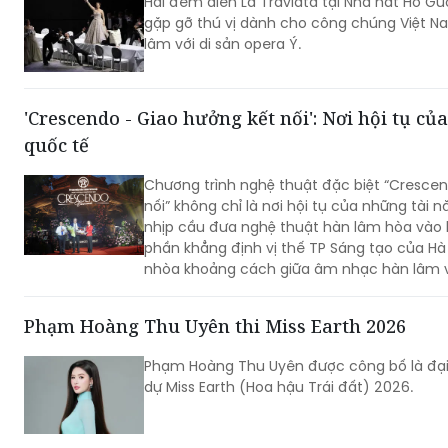
Hai đêm diễn La Traviata tại Nhà hát Hồ G
gặp gỡ thú vị dành cho công chúng Việt N
lâm với di sản opera Ý.
'Crescendo - Giao hưởng kết nối': Nơi hội tụ củ
quốc tế
Chương trình nghệ thuật đặc biệt “Cresce
nối” không chỉ là nơi hội tụ của những tài 
nhịp cầu đưa nghệ thuật hàn lâm hòa vào 
phần khẳng định vị thế TP Sáng tạo của H
nhòa khoảng cách giữa âm nhạc hàn lâm và
ấn văn hóa trong lòng người dân địa phươ
phương.
Phạm Hoàng Thu Uyên thi Miss Earth 2026
Phạm Hoàng Thu Uyên được công bố là đại
dự Miss Earth (Hoa hậu Trái đất) 2026.