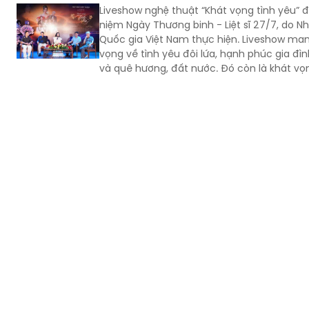
Liveshow nghệ thuật “Khát vọng tình yêu” 
niệm Ngày Thương binh - Liệt sĩ 27/7, do N
Quốc gia Việt Nam thực hiện. Liveshow man
vọng về tình yêu đôi lứa, hạnh phúc gia đìn
và quê hương, đất nước. Đó còn là khát vọn
ơn đối với những người đã ngã xuống vì độc
quốc.