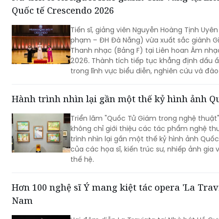
Quốc tế Crescendo 2026
Tiến sĩ, giảng viên Nguyễn Hoàng Tịnh Uyê
phạm – ĐH Đà Nẵng) vừa xuất sắc giành G
Thanh nhạc (Bảng F) tại Liên hoan Âm nh
2026. Thành tích tiếp tục khẳng định dấu ấ
trong lĩnh vực biểu diễn, nghiên cứu và đà
Hành trình nhìn lại gần một thế kỷ hình ảnh 
Triển lãm "Quốc Tử Giám trong nghệ thuật
không chỉ giới thiệu các tác phẩm nghệ th
trình nhìn lại gần một thế kỷ hình ảnh Quố
của các họa sĩ, kiến trúc sư, nhiếp ảnh gia 
thế hệ.
Hơn 100 nghệ sĩ Ý mang kiệt tác opera 'La Travi
Nam