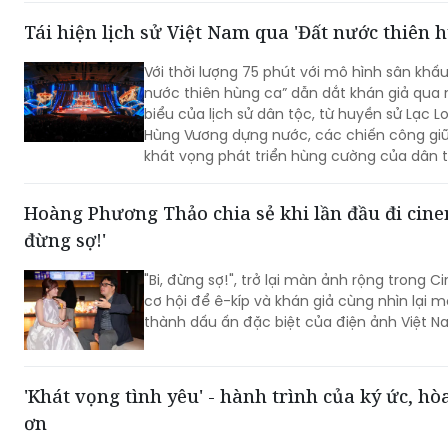
Tái hiện lịch sử Việt Nam qua 'Đất nước thiên h
Với thời lượng 75 phút với mô hình sân khấ
nước thiên hùng ca” dẫn dắt khán giả qua
biểu của lịch sử dân tộc, từ huyền sử Lạc L
Hùng Vương dựng nước, các chiến công gi
khát vọng phát triển hùng cường của dân t
Hoàng Phương Thảo chia sẻ khi lần đầu đi cine
đừng sợ!'
"Bi, đừng sợ!", trở lại màn ảnh rộng trong Cinema Tour, mang đến
cơ hội để ê-kíp và khán giả cùng nhìn lại 
thành dấu ấn đặc biệt của điện ảnh Việt N
'Khát vọng tình yêu' - hành trình của ký ức, hò
ơn