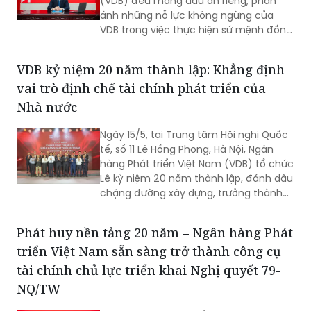
(VDB) đều mang dấu ấn riêng, phản
ánh những nỗ lực không ngừng của
VDB trong việc thực hiện sứ mệnh đồng
hành cùng đất nước trên con đường
phát triển” - Tổng Giám đốc VDB Đào
VDB kỷ niệm 20 năm thành lập: Khẳng định
Quang Trường cho biết khi chia sẻ về
vai trò định chế tài chính phát triển của
chặng đường 20 năm hình thành và
phát triển của VDB.
Nhà nước
Ngày 15/5, tại Trung tâm Hội nghị Quốc
tế, số 11 Lê Hồng Phong, Hà Nội, Ngân
hàng Phát triển Việt Nam (VDB) tổ chức
Lễ kỷ niệm 20 năm thành lập, đánh dấu
chặng đường xây dựng, trưởng thành
và tiếp tục khẳng định vai trò là công
cụ tài chính quan trọng của Chính phủ
Phát huy nền tảng 20 năm – Ngân hàng Phát
trong thúc đẩy đầu tư phát triển.
triển Việt Nam sẵn sàng trở thành công cụ
tài chính chủ lực triển khai Nghị quyết 79-
NQ/TW