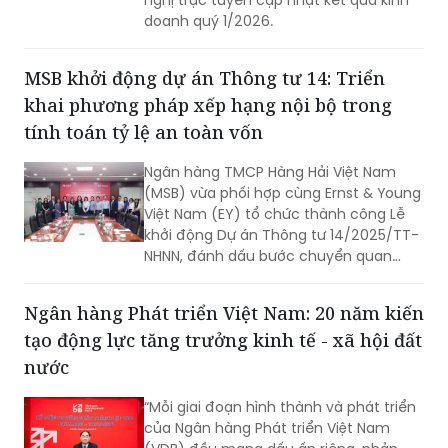
doanh quý 1/2026.
MSB khởi động dự án Thông tư 14: Triển
khai phương pháp xếp hạng nội bộ trong
tính toán tỷ lệ an toàn vốn
Ngân hàng TMCP Hàng Hải Việt Nam
(MSB) vừa phối hợp cùng Ernst & Young
Việt Nam (EY) tổ chức thành công Lễ
khởi động Dự án Thông tư 14/2025/TT-
NHNN, đánh dấu bước chuyển quan
trọng trong lộ trình chuyển đổi áp dụng
phương pháp xếp hạng nội bộ (Internal
Ngân hàng Phát triển Việt Nam: 20 năm kiến
Rating-Based – IRB).
tạo động lực tăng trưởng kinh tế - xã hội đất
nước
“Mỗi giai đoạn hình thành và phát triển
của Ngân hàng Phát triển Việt Nam