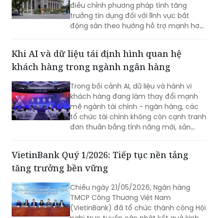
điều chỉnh phương pháp tính tăng
trưởng tín dụng đối với lĩnh vực bất
động sản theo hướng hỗ trợ mạnh hơn
cho nhà ở xã hội, khu công nghiệp và
khu chế xuất.
Khi AI và dữ liệu tái định hình quan hệ
khách hàng trong ngành ngân hàng
Trong bối cảnh AI, dữ liệu và hành vi
khách hàng đang làm thay đổi mạnh
mẽ ngành tài chính - ngân hàng, các
tổ chức tài chính không còn cạnh tranh
đơn thuần bằng tính năng mới, sản
phẩm dịch vụ hay quy mô mạng lưới,
mà bằng khả năng thấu hiểu khách
VietinBank Quý 1/2026: Tiếp tục nền tảng
hàng, siêu cá nhân hóa và chuyển hóa
tăng trưởng bền vững
công nghệ thành trải nghiệm tối ưu của
khách hàng trong từng điểm chạm.
Chiều ngày 21/05/2026, Ngân hàng
TMCP Công Thương Việt Nam
(VietinBank) đã tổ chức thành công Hội
nghị trực tuyến cập nhật kết quả kinh