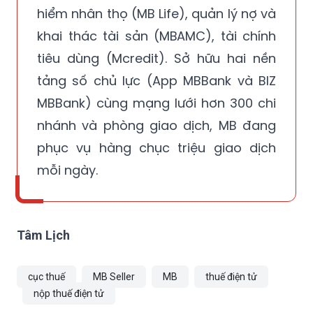
hiểm nhân thọ (MB Life), quản lý nợ và
khai thác tài sản (MBAMC), tài chính
tiêu dùng (Mcredit). Sở hữu hai nền
tảng số chủ lực (App MBBank và BIZ
MBBank) cùng mạng lưới hơn 300 chi
nhánh và phòng giao dịch, MB đang
phục vụ hàng chục triệu giao dịch
mỗi ngày.
Tâm Lịch
cục thuế
MB Seller
MB
thuế điện tử
nộp thuế điện tử