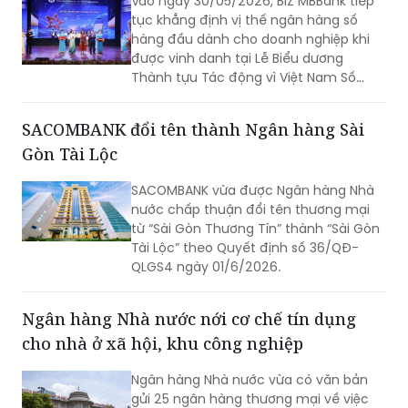
Vào ngày 30/05/2026, BIZ MBBank tiếp
tục khẳng định vị thế ngân hàng số
hàng đầu dành cho doanh nghiệp khi
được vinh danh tại Lễ Biểu dương
Thành tựu Tác động vì Việt Nam Số
(Viet Nam I4 Impact Awards). Giải pháp
Mở tài khoản doanh nghiệp “Toàn trình
SACOMBANK đổi tên thành Ngân hàng Sài
số - Tự động hoàn thiện hồ sơ doanh
Gòn Tài Lộc
nghiệp” được trao danh hiệu Dịch vụ số
xuất sắc, ghi nhận những nỗ lực đổi
SACOMBANK vừa được Ngân hàng Nhà
mới sáng tạo nhằm nâng cao trải
nước chấp thuận đổi tên thương mại
nghiệm khách hàng của BIZ MBBank.
từ “Sài Gòn Thương Tín” thành “Sài Gòn
Chương trình được tổ chức tại Nhà hát
Tài Lộc” theo Quyết định số 36/QĐ-
Ca múa nhạc Quân đội và truyền hình
QLGS4 ngày 01/6/2026.
trực tiếp trên kênh VTV2.
Ngân hàng Nhà nước nới cơ chế tín dụng
cho nhà ở xã hội, khu công nghiệp
Ngân hàng Nhà nước vừa có văn bản
gửi 25 ngân hàng thương mại về việc