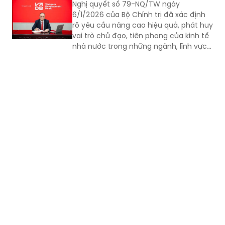
Nghị quyết số 79-NQ/TW ngày
6/1/2026 của Bộ Chính trị đã xác định
rõ yêu cầu nâng cao hiệu quả, phát huy
vai trò chủ đạo, tiên phong của kinh tế
nhà nước trong những ngành, lĩnh vực
then chốt, thiết yếu; đồng thời nhấn
mạnh nhiệm vụ cơ cấu lại toàn diện
các định chế tài chính công nhằm tạo
lập nguồn lực cho phát triển nhanh và
bền vững, gắn với bảo đảm quốc
phòng, an ninh và nâng cao đời sống
nhân dân. Trong bối cảnh đó, Ngân
hàng Phát triển Việt Nam (VDB) được
xác định là một trong những công cụ
tài chính trọng yếu của Nhà nước.