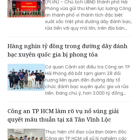
(PLVN) - Chủ tịch UBND thành phố Hải
Phòng vừa gửi thư khen lực lượng Công
an thành phố vì thành tích đặc biệt
xuất sắc triệt phá đường dây đánh bạc,
rửa tiền với quy mô lớn, trên địa bàn
rộng.
Hàng nghìn tỷ đồng trong đường dây đánh
bạc xuyên quốc gia bị phong tỏa
Cơ quan Cảnh sát điều tra Công an TP
Hải Phòng đã bắt tạm giam 28 đối
tượng liên quan đến đường dây tổ
chức đánh bạc xuyên quốc gia và rửa
tiền. Đáng chú ý, hơn 3.000 tỷ đồng
trong 2.003 tài khoản tại 36 ngân hàng
đã bị phong tỏa để phục vụ điều tra.
Công an TP HCM làm rõ vụ nổ súng giải
quyết mâu thuẫn tại xã Tân Vĩnh Lộc
Thực hiện chỉ đạo của Ban Giám đốc
Công an TP HCM về xử lý nghiêm các