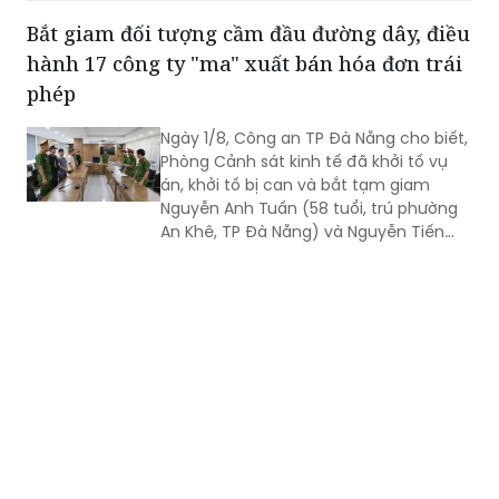
Bắt giam đối tượng cầm đầu đường dây, điều
hành 17 công ty "ma" xuất bán hóa đơn trái
phép
Ngày 1/8, Công an TP Đà Nẵng cho biết,
Phòng Cảnh sát kinh tế đã khởi tố vụ
án, khởi tố bị can và bắt tạm giam
Nguyễn Anh Tuấn (58 tuổi, trú phường
An Khê, TP Đà Nẵng) và Nguyễn Tiến
Trãi (43 tuổi, trú TPHCM) để điều tra về
hành vi in, phát hành, mua bán trái
phép hóa đơn.