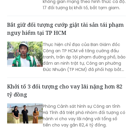
không gian mạng theo hình thức cá độ.
17 đối tượng bị khởi tố, bắt tạm giam.
Bắt giữ đối tượng cướp giật tài sản tái phạm
nguy hiểm tại TP HCM
Thực hiện chỉ đạo của Ban Giám đốc
Công an TP HCM về tăng cường đấu
tranh, trấn áp tội phạm đường phố, bảo
đảm an ninh trật tự, Công an phường
Đức Nhuận (TP HCM) đã phối hợp bắt
giữ một đối tượng thực hiện hành vi
cướp giật tài sản, đồng thời chuyển vụ
Khởi tố 3 đối tượng cho vay lãi nặng hơn 82
việc đến Văn phòng Cơ quan Cảnh sát
tỷ đồng
điều tra Công an TP HCM để điều tra
theo quy định.
Phòng Cảnh sát hình sự Công an tỉnh
Hà Tĩnh đã triệt phá nhóm đối tượng có
hành vi cho vay lãi nặng với tổng số
tiền cho vay gần 82,4 tỷ đồng.