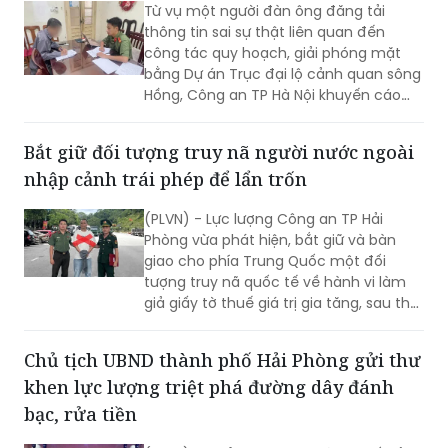
Từ vụ một người đàn ông đăng tải
thông tin sai sự thật liên quan đến
công tác quy hoạch, giải phóng mặt
bằng Dự án Trục đại lộ cảnh quan sông
Hồng, Công an TP Hà Nội khuyến cáo
người dân cần kiểm chứng nguồn tin
trước khi bình luận, chia sẻ trên mạng
Bắt giữ đối tượng truy nã người nước ngoài
xã hội, tránh tiếp tay cho tin giả và vi
nhập cảnh trái phép để lẩn trốn
phạm pháp luật.
(PLVN) - Lực lượng Công an TP Hải
Phòng vừa phát hiện, bắt giữ và bàn
giao cho phía Trung Quốc một đối
tượng truy nã quốc tế về hành vi làm
giả giấy tờ thuế giá trị gia tăng, sau thời
gian lẩn trốn trên địa bàn thành phố.
Chủ tịch UBND thành phố Hải Phòng gửi thư
khen lực lượng triệt phá đường dây đánh
bạc, rửa tiền