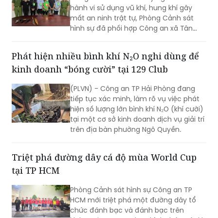
hành vi sử dụng vũ khí, hung khí gây
mất an ninh trật tự, Phòng Cảnh sát
hình sự đã phối hợp Công an xã Tân
Vĩnh Lộc, Công an xã Đông Thạnh và
các đơn vị liên quan nhanh chóng điều
Phát hiện nhiều bình khí N₂O nghi dùng để
tra, làm rõ vụ “Cố ý gây thương tích” và
kinh doanh “bóng cười” tại 129 Club
“Gây rối trật tự công cộng” xảy ra ngày
30/7 tại ấp 14, xã Tân Vĩnh Lộc.
(PLVN) - Công an TP Hải Phòng đang
tiếp tục xác minh, làm rõ vụ việc phát
hiện số lượng lớn bình khí N₂O (khí cười)
tại một cơ sở kinh doanh dịch vụ giải trí
trên địa bàn phường Ngô Quyền.
Triệt phá đường dây cá độ mùa World Cup
tại TP HCM
Phòng Cảnh sát hình sự Công an TP
HCM mới triệt phá một đường dây tổ
chức đánh bạc và đánh bạc trên