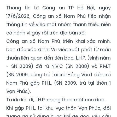
Thông tin từ Công an TP Hà Nội, ngày
17/6/2026, Công an xã Nam Phù tiếp nhận
thông tin về việc một nhóm thanh thiếu niên
có hành vi gây rối trên địa bàn xã.
Công an xã Nam Phù triển khai xác minh,
ban đầu xác định: Vụ việc xuất phát từ mâu
thuẫn liên quan đến tiền bạc, L.H.P. (sinh năm
- SN 2009) đã rủ N.V.C (SN 2008) và P.M.T
(SN 2009, cùng trú tại xã Hồng Vân) đến xã
Nam Phù gặp P.H.L. (SN 2009, trú tại thôn 1
Vạn Phúc).
Trước khi đi, L.H.P. mang theo một con dao.
Khi gặp P.H.L. tại khu vực thôn Vạn Phúc, đối
tượng đã sử dụng hung khí đe dọa, yêu cầu