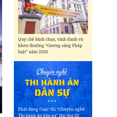
Quy chế bình chọn, vinh danh và
khen thưởng “Gương sáng Pháp
luật” năm 2026
Phát động Cuộc thi “Chuyện nghề
Thi hành án dân sự” lần thứ III