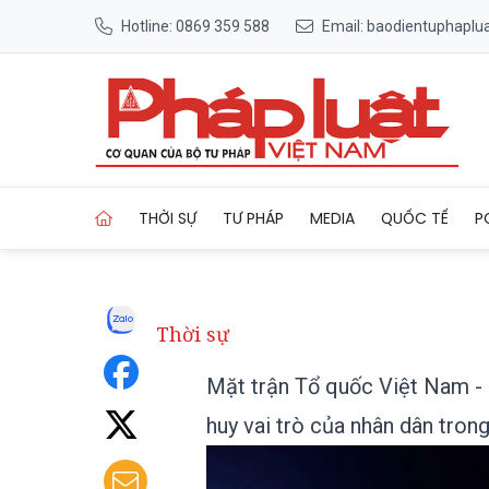
Hotline: 0869 359 588
Email: baodientuphapl
Trang chủ Mặt trận Tổ quốc V
THỜI SỰ
TƯ PHÁP
MEDIA
QUỐC TẾ
P
Thời sự
Mặt trận Tổ quốc Việt Nam - N
huy vai trò của nhân dân tron