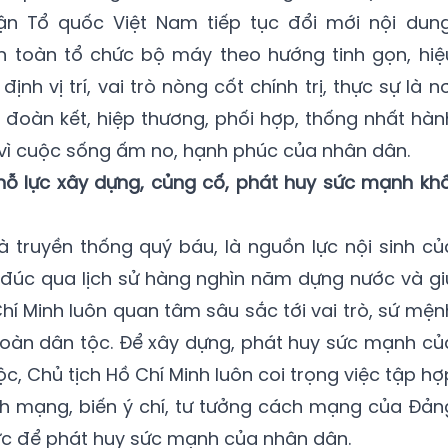
ận Tổ quốc Việt Nam tiếp tục đổi mới nội dung
n toàn tổ chức bộ máy theo hướng tinh gọn, hiệ
ịnh vị trí, vai trò nòng cốt chính trị, thực sự là nơ
đoàn kết, hiệp thương, phối hợp, thống nhất hàn
vì cuộc sống ấm no, hạnh phúc của nhân dân.
nỗ lực xây dựng, củng cố, phát huy sức mạnh khố
à truyền thống quý báu, là nguồn lực nội sinh củ
 đúc qua lịch sử hàng nghìn năm dựng nước và gi
Chí Minh luôn quan tâm sâu sắc tới vai trò, sứ mện
toàn dân tộc. Để xây dựng, phát huy sức mạnh củ
c, Chủ tịch Hồ Chí Minh luôn coi trọng việc tập hợ
 mạng, biến ý chí, tư tưởng cách mạng của Đản
lực để phát huy sức mạnh của nhân dân.