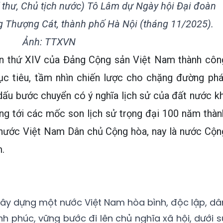
í thư, Chủ tịch nước) Tô Lâm dự Ngày hội Đại đoàn
ng Thượng Cát, thành phố Hà Nội (tháng 11/2025).
Ảnh: TTXVN
lần thứ XIV của Đảng Cộng sản Việt Nam thành côn
ục tiêu, tầm nhìn chiến lược cho chặng đường phá
dấu bước chuyển có ý nghĩa lịch sử của đất nước kh
ng tới các mốc son lịch sử trọng đại 100 năm thàn
 nước Việt Nam Dân chủ Cộng hòa, nay là nước Cộn
.
xây dựng một nước Việt Nam hòa bình, độc lập, dâ
nh phúc, vững bước đi lên chủ nghĩa xã hội, dưới s