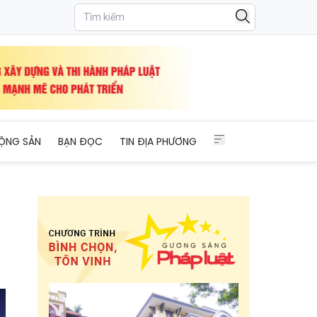
 vai trò của nhân dân trong kỷ nguyên mới theo tinh thần Đại hội 
ỘNG SẢN
BẠN ĐỌC
TIN ĐỊA PHƯƠNG