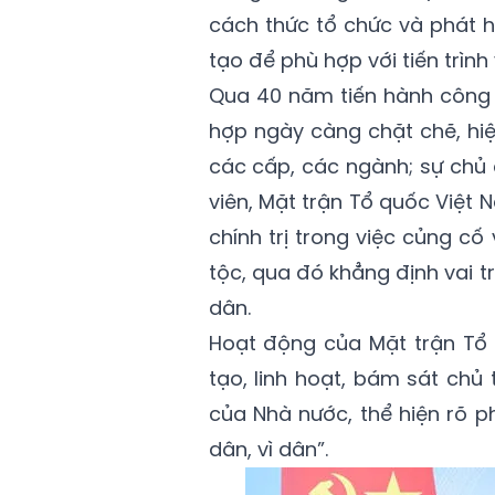
cách thức tổ chức và phát h
tạo để phù hợp với tiến trình
Qua 40 năm tiến hành công 
hợp ngày càng chặt chẽ, hi
các cấp, các ngành; sự chủ 
viên, Mặt trận Tổ quốc Việt 
chính trị trong việc củng c
tộc, qua đó khẳng định vai 
dân.
Hoạt động của Mặt trận Tổ 
tạo, linh hoạt, bám sát chủ
của Nhà nước, thể hiện rõ 
dân, vì dân”.