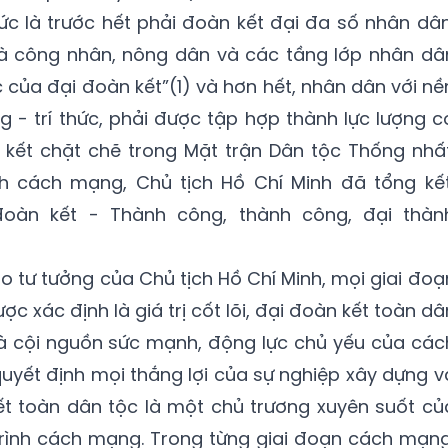
tức là trước hết phải đoàn kết đại đa số nhân dân
à công nhân, nông dân và các tầng lớp nhân dâ
 của đại đoàn kết”(1) và hơn hết, nhân dân với nề
g - trí thức, phải được tập hợp thành lực lượng c
n kết chặt chẽ trong Mặt trận Dân tộc Thống nhất
nh cách mạng, Chủ tịch Hồ Chí Minh đã tổng kết
đoàn kết - Thành công, thành công, đại thàn
ạo tư tưởng của Chủ tịch Hồ Chí Minh, mọi giai đoạ
 xác định là giá trị cốt lõi, đại đoàn kết toàn dâ
, là cội nguồn sức mạnh, động lực chủ yếu của các
uyết định mọi thắng lợi của sự nghiệp xây dựng v
ết toàn dân tộc là một chủ trương xuyên suốt củ
trình cách mạng. Trong từng giai đoạn cách mạng