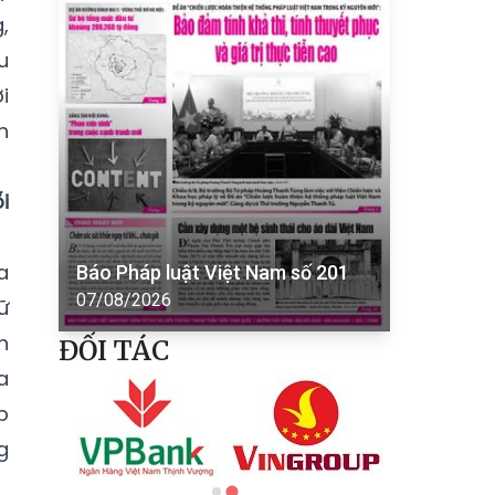
,
u
i
h
i
a
Báo Pháp luật Việt Nam số 201
07/08/2026
ữ
h
ĐỐI TÁC
a
p
g