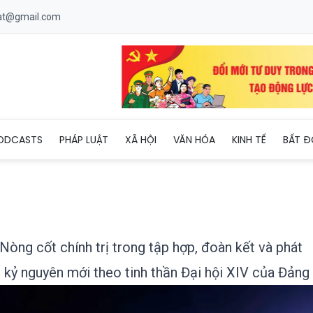
uat@gmail.com
iệt Nam - Nòng cốt chính trị trong tập hợp, đoàn kết và phát huy
ODCASTS
PHÁP LUẬT
XÃ HỘI
VĂN HÓA
KINH TẾ
BẤT Đ
òng cốt chính trị trong tập hợp, đoàn kết và phát
g kỷ nguyên mới theo tinh thần Đại hội XIV của Đảng