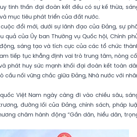
uy tinh thần đại đoàn kết đều có sự kế thừa, sán
 và mục tiêu phát triển của đất nước.
cuộc đổi mới, dưới sự lãnh đạo của Đảng, sự phố
ệu quả của Ủy ban Thường vụ Quốc hội, Chính phủ
động, sáng tạo và tích cực của các tổ chức thàn
Nam tiếp tục khẳng định vai trò trung tâm, nòng cố
ố và phát huy sức mạnh khối đại đoàn kết toàn dâ
trò cầu nối vững chắc giữa Đảng, Nhà nước với nhâ
quốc Việt Nam ngày càng đi vào chiều sâu, sán
 trương, đường lối của Đảng, chính sách, pháp luậ
phương châm hành động “Gần dân, hiểu dân, trọn