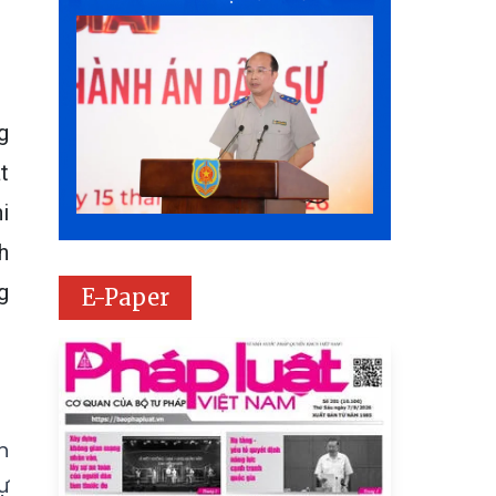
g
t
i
h
g
E-Paper
n
ự