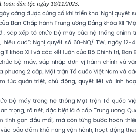
t toàn dân tộc ngày 18/11/2025.
ày càng được củng cố khi triển khai Nghị quyết s
 của Ban Chấp hành Trung ương Đảng khóa XII “Mộ
ới, sắp xếp tổ chức bộ máy của hệ thống chính tr
c, hiệu quả”; Nghị quyết số 60-NQ/ TW, ngày 12-4
11 khóa XIII và các kết luận của Bộ Chính trị, Ban B
ổ chức bộ máy, sáp nhập đơn vị hành chính và vậ
a phương 2 cấp, Mặt trận Tổ quốc Việt Nam và cá
 túc quán triệt, chủ động, quyết liệt và linh hoạ
chức bộ máy trong hệ thống Mặt trận Tổ quốc Việ
n trọng, rõ nét, đặc biệt là ở cấp Trung ương. Qu
ằm tinh gọn đầu mối, mà còn từng bước hoàn thiệ
 vừa bảo đảm khả năng vận hành, hoạt động the