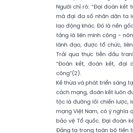
Người chỉ rõ: “Đại đoàn kết 
mà đại đa số nhân dân ta l
lao động khác. Đó là nền gốc
tảng là liên minh công - nôn
lãnh đạo, được tổ chức, liê
Trải qua thực tiễn đấu tra
“Đoàn kết, đoàn kết, đại 
công”(2).
Kế thừa và phát triển sáng t
cách mạng, đoàn kết luôn được
tộc là đường lối chiến lược
mạng Việt Nam, có ý nghĩa q
bảo vệ Tổ quốc. Đại đoàn k
Đảng ta trong toàn bộ tiến 