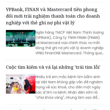
công ty bảo hiểm nhân thọ uy tín' do
Vietnam Report tổ chức. Đây cũng là
năm thứ 5, MB Life vinh dự đạt danh
hiệu bởi những nỗ lực bền bỉ trong việc
đảm bảo quyền lợi khách hàng với tôn
VPBank, FINAN và Mastercard tiên phong
chỉ đặt sự tín nhiệm lên hàng đầu suốt
đổi mới trải nghiệm thanh toán cho doanh
một thập kỷ.
nghiệp với thẻ ghi nợ phi vật lý
Ngân hàng TMCP Việt Nam Thịnh Vượng
(VPBank), Công ty TNHH FINAN (FINAN)
và Mastercard vừa chính thức ra mắt
dòng thẻ ghi nợ phi vật lý doanh nghiệp
VPBiz FinanONE Mastercard. Thông qua
giải pháp này, ba đơn vị hướng tới xây
dựng một hệ sinh thái quản trị chi tiêu
Cuộc tìm kiếm và vá lại những 'trái tim lỗi'
hiện đại, nơi doanh nghiệp có thể chủ
động kiểm soát ngân sách, tối ưu dòng
Nhiều trẻ em mắc bệnh tim bẩm sinh
tiền và nâng cao hiệu quả vận hành
tại Việt Nam không gặp vấn đề nghiêm
ngay từ những giao dịch hàng ngày.
trọng về sức khoẻ, cho đến một ngày
bác sĩ tìm ra bệnh. Nhận diện sớm là