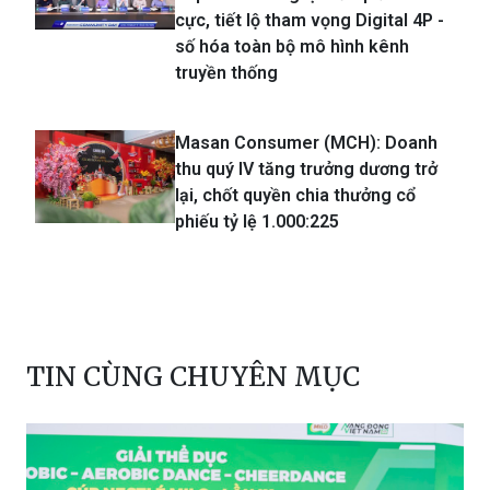
Masan Consumer (MCH): Retail
Supreme mang lại kết quả tích
cực, tiết lộ tham vọng Digital 4P -
số hóa toàn bộ mô hình kênh
truyền thống
Masan Consumer (MCH): Doanh
thu quý IV tăng trưởng dương trở
lại, chốt quyền chia thưởng cổ
phiếu tỷ lệ 1.000:225
TIN CÙNG CHUYÊN MỤC