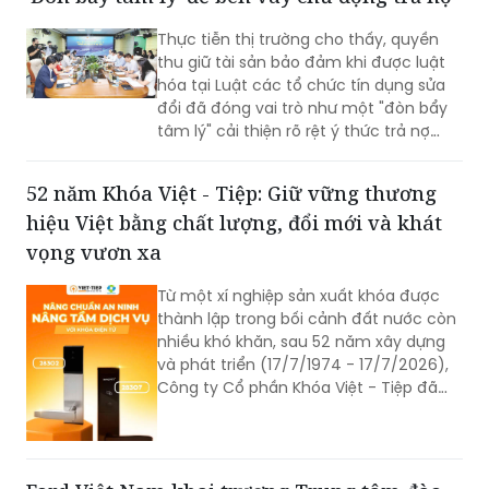
trình ưu đãi có mức giảm phí tốt nhất
của BIC ở trong cùng thời điểm.
Luật hóa quyền thu giữ tài sản bảo đảm:
'Đòn bẩy tâm lý' để bên vay chủ động trả nợ
Thực tiễn thị trường cho thấy, quyền
thu giữ tài sản bảo đảm khi được luật
hóa tại Luật các tổ chức tín dụng sửa
đổi đã đóng vai trò như một "đòn bẩy
tâm lý" cải thiện rõ rệt ý thức trả nợ
của bên vay.
52 năm Khóa Việt - Tiệp: Giữ vững thương
hiệu Việt bằng chất lượng, đổi mới và khát
vọng vươn xa
Từ một xí nghiệp sản xuất khóa được
thành lập trong bối cảnh đất nước còn
nhiều khó khăn, sau 52 năm xây dựng
và phát triển (17/7/1974 - 17/7/2026),
Công ty Cổ phần Khóa Việt - Tiệp đã
trở thành một trong những doanh