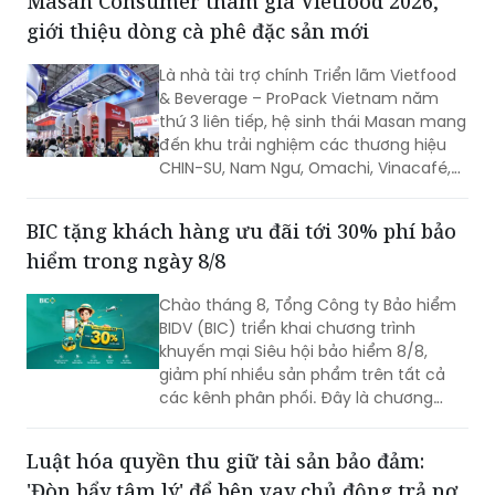
Report công bố.
Masan Consumer tham gia Vietfood 2026,
giới thiệu dòng cà phê đặc sản mới
Là nhà tài trợ chính Triển lãm Vietfood
& Beverage – ProPack Vietnam năm
thứ 3 liên tiếp, hệ sinh thái Masan mang
đến khu trải nghiệm các thương hiệu
CHIN-SU, Nam Ngư, Omachi, Vinacafé,
Phở Story, WinEco, trong đó dòng cà
phê Vinacafé Fine Robusta lần đầu xuất
BIC tặng khách hàng ưu đãi tới 30% phí bảo
hiện tại triển lãm. Sự kiện diễn ra từ
hiểm trong ngày 8/8
ngày 6-8/8/2026, tại Trung tâm Hội
chợ & Triển lãm Sài Gòn (SECC).
Chào tháng 8, Tổng Công ty Bảo hiểm
BIDV (BIC) triển khai chương trình
khuyến mại Siêu hội bảo hiểm 8/8,
giảm phí nhiều sản phẩm trên tất cả
các kênh phân phối. Đây là chương