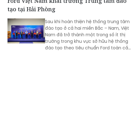
nghiệp cơ khí tiêu biểu của Việt Nam.
Hành trình hơn nửa thế kỷ ấy không chỉ
là câu chuyện tăng trưởng của một
Ford Việt Nam khai trương Trung tâm đào
thương hiệu “quốc dân”, mà còn phản
tạo tại Hải Phòng
ánh sự bền bỉ của doanh nghiệp Việt
trong quá trình đổi mới, hội nhập và
Sau khi hoàn thiện hệ thống trung tâm
không ngừng nâng cao năng lực cạnh
đào tạo ở cả hai miền Bắc – Nam, Việt
tranh.
Nam đã trở thành một trong số ít thị
trường trong khu vực sở hữu hệ thống
đào tạo theo tiêu chuẩn Ford toàn cầu,
cùng với Thái Lan, Nam Phi, Úc và
Philippin.