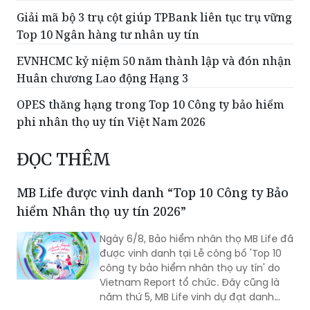
Thạc sĩ Trần Thanh Nhàn lan tỏa miễn phí kiến
thức luật thuế qua livestream
Giải mã bộ 3 trụ cột giúp TPBank liên tục trụ vững
Top 10 Ngân hàng tư nhân uy tín
EVNHCMC kỷ niệm 50 năm thành lập và đón nhận
Huân chương Lao động Hạng 3
OPES thăng hạng trong Top 10 Công ty bảo hiểm
phi nhân thọ uy tín Việt Nam 2026
ĐỌC THÊM
MB Life được vinh danh “Top 10 Công ty Bảo
hiểm Nhân thọ uy tín 2026”
Ngày 6/8, Bảo hiểm nhân thọ MB Life đã
được vinh danh tại Lễ công bố 'Top 10