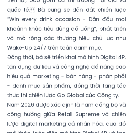
tảng bữa ăn hoàn chỉnh, mở rộng giá trị từ
sản phẩm đơn lẻ sang hệ sinh thái bữa ăn
tiện lợi, bao gồm cả thị trường nội địa và
quốc tế. Bà cũng sẽ dẫn dắt chiến lược
“Win every drink occasion - Dẫn đầu mọi
khoảnh khắc tiêu dùng đồ uống”, phát triển
và mở rộng các thương hiệu chủ lực như
Wake-Up 24/7 trên toàn danh mục.
Đồng thời, bà sẽ triển khai mô hình Digital 4P,
tận dụng dữ liệu và công nghệ để nâng cao
hiệu quả marketing - bán hàng - phân phối
- danh mục sản phẩm, đồng thời tăng tốc
thực thi chiến lược Go Global của Công ty.
Năm 2026 được xác định là năm đồng bộ và