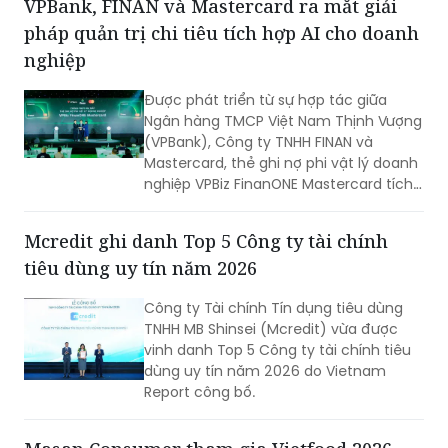
"chìa khóa vàng", nhưng làm sao để
chiếc chìa khóa ấy đến tay những gia
đình nghèo ở vùng nông thôn, xa xôi,
VPBank, FINAN và Mastercard ra mắt giải
nơi điều kiện y tế còn thiếu thốn?
pháp quản trị chi tiêu tích hợp AI cho doanh
nghiệp
Được phát triển từ sự hợp tác giữa
Ngân hàng TMCP Việt Nam Thịnh Vượng
(VPBank), Công ty TNHH FINAN và
Mastercard, thẻ ghi nợ phi vật lý doanh
nghiệp VPBiz FinanONE Mastercard tích
hợp AI không chỉ là một phương thức
thanh toán mà còn là giải pháp giúp
Mcredit ghi danh Top 5 Công ty tài chính
doanh nghiệp rút ngắn quy trình phê
tiêu dùng uy tín năm 2026
duyệt chi tiêu, trao quyền chủ động
cho nhân viên nhưng vẫn kiểm soát
Công ty Tài chính Tín dụng tiêu dùng
chặt chẽ ngân sách và dòng tiền theo
TNHH MB Shinsei (Mcredit) vừa được
thời gian thực.
vinh danh Top 5 Công ty tài chính tiêu
dùng uy tín năm 2026 do Vietnam