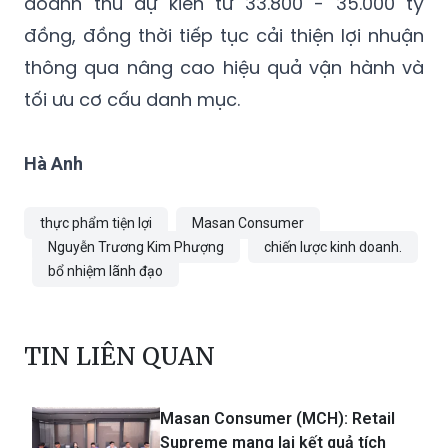
Trong năm 2026, Masan Consumer đặt mục
tiêu đạt mức tăng trưởng hai chữ số, với
doanh thu dự kiến từ 33.800 - 35.000 tỷ
đồng, đồng thời tiếp tục cải thiện lợi nhuận
thông qua nâng cao hiệu quả vận hành và
tối ưu cơ cấu danh mục.
Hà Anh
thực phẩm tiện lợi
Masan Consumer
Nguyễn Trương Kim Phượng
chiến lược kinh doanh.
bổ nhiệm lãnh đạo
TIN LIÊN QUAN