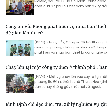
Nigieria, ngụ tại TP Hồ Chí Minh) cùng đồn
đoạt của 97 phụ nữ Việt Nam hơn 27 tỷ đồ
Công an Hải Phòng phát hiện vụ mua bán thiết
để gian lận thi cử
(PLVN) - Ngày 5/7, Công an TP Hải Phòng ch
mạng và phòng, chống tội phạm sử dụng 
phát hiện vụ mua bán thiết bị công nghệ ca
Cháy lớn tại một công ty điện ở thành phố Tha
(PLVN) - Một vụ cháy lớn vừa xảy ra tại một
phường Ba Đình, thành phố Thanh Hóa (tỉn
đám cháy không gây thiệt hại về người.
Bình Định chỉ đạo điều tra, xử lý nghiêm vụ gầ