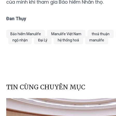
của mình khi tham gia Bảo hiểm Nhân thọ.
Đan Thụy
Bảo hiểm Manulife
Manulife Việt Nam
thoả thuận
ngộ nhận
Đại Lý
hệ thống hoá
manulife
TIN CÙNG CHUYÊN MỤC