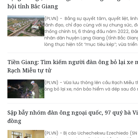
hội tỉnh Bắc Giang
(PLVN) - Bằng sự quyết tâm, quyết liệt, lin
lãnh đạo, chỉ đạo cùng với sự chung sức, 
thống chính trị, 6 tháng đầu năm 2022, Đả
nhân dân huyện Lạng Giang (tỉnh Bắc Gian
lòng thực hiện tốt “mục tiêu kép”; vừa triển
biện pháp phòng, chống dịch vừa phát triển
sống cho bà con nhân dân.
Tiền Giang: Tìm kiếm người đàn ông bỏ lại xe 
Rạch Miễu tự tử
(PLVN) - Vừa lưu thông lên cầu Rạch Miễu t
ông bỏ lại xe, nón bảo hiểm và dép sau đó 
Sập bẫy nhóm đàn ông ngoại quốc, 97 quý bà Vi
đồng
(PLVN) - Bị cáo Uchechekwu Ezechiedo (SN 