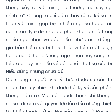
không xảy ra với mình, họ thường có suy ng
mình ra”. Chúng ta chỉ cảm thấy rủi ro kề sát 
thân với mình gặp bệnh hiểm nghèo hoặc tai
cạnh tâm lý e dè, một bộ phận không nhỏ tron
nhiều ngộ nhận về bảo hiểm như đánh đồng 
gia bảo hiểm sẽ bị thiệt thòi vì tiền mất giá,
hàng có lợi hơn… Những ngộ nhận này càng kh
tiếp xúc hay tìm hiểu về bản chất thật sự của 
Hiểu đúng nhưng chưa đủ
Có không ít người Việt ý thức được sự cần t
nhân thọ, tuy nhiên khi được hỏi kỹ về sản phẩm
không nắm rõ. Một số người thậm chí không 
nhiệm đi kèm với quyền lợi dẫn đến những thiệt 
Một tiểu thương ở Hà Nội vốn quen nhờ Đại lý