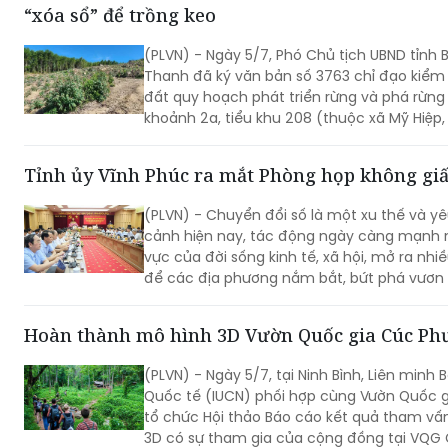
“xóa sổ” để trồng keo
(PLVN) - Ngày 5/7, Phó Chủ tịch UBND tỉnh
Thanh đã ký văn bản số 3763 chỉ đạo kiểm t
đất quy hoạch phát triển rừng và phá rừng t
khoảnh 2a, tiểu khu 208 (thuộc xã Mỹ Hiệp,
Tỉnh ủy Vĩnh Phúc ra mắt Phòng họp không giấ
(PLVN) - Chuyển đổi số là một xu thế và yê
cảnh hiện nay, tác động ngày càng mạnh m
vực của đời sống kinh tế, xã hội, mở ra nhiề
để các địa phương nắm bắt, bứt phá vươn 
Hoàn thành mô hình 3D Vườn Quốc gia Cúc Ph
(PLVN) - Ngày 5/7, tại Ninh Bình, Liên minh 
Quốc tế (IUCN) phối hợp cùng Vườn Quốc 
tổ chức Hội thảo Báo cáo kết quả tham vấ
3D có sự tham gia của cộng đồng tại VQG 