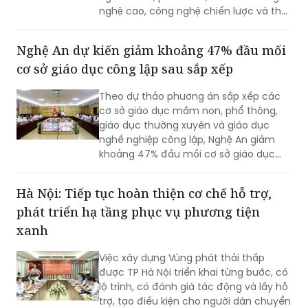
nghệ cao, công nghệ chiến lược và thu
hút các nguồn lực đầu tư vào lĩnh vực
khoa học, công nghệ.
Nghệ An dự kiến giảm khoảng 47% đầu mối
cơ sở giáo dục công lập sau sắp xếp
Theo dự thảo phương án sắp xếp các
cơ sở giáo dục mầm non, phổ thông,
giáo dục thường xuyên và giáo dục
nghề nghiệp công lập, Nghệ An giảm
khoảng 47% đầu mối cơ sở giáo dục
công lập, thuộc nhóm địa phương có tỷ
lệ sắp xếp cao trong cả nước.
Hà Nội: Tiếp tục hoàn thiện cơ chế hỗ trợ,
phát triển hạ tầng phục vụ phương tiện
xanh
Việc xây dựng Vùng phát thải thấp
được TP Hà Nội triển khai từng bước, có
lộ trình, có đánh giá tác động và lấy hỗ
trợ, tạo điều kiện cho người dân chuyển