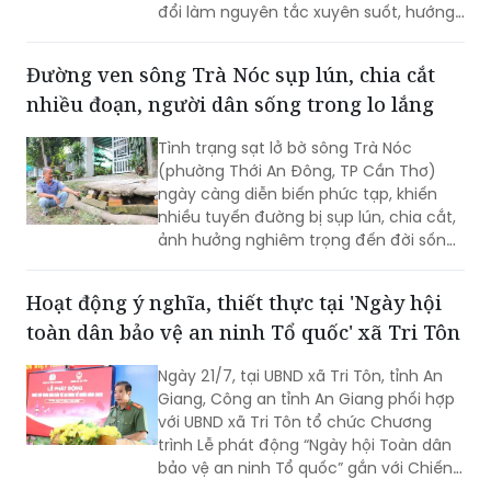
đổi làm nguyên tắc xuyên suốt, hướng
tới mục tiêu cải thiện chất lượng môi
trường không khí, phát triển giao thông
Đường ven sông Trà Nóc sụp lún, chia cắt
công cộng hiện đại và xây dựng Thủ đô
nhiều đoạn, người dân sống trong lo lắng
xanh, văn minh, bền vững.
Tình trạng sạt lở bờ sông Trà Nóc
(phường Thới An Đông, TP Cần Thơ)
ngày càng diễn biến phức tạp, khiến
nhiều tuyến đường bị sụp lún, chia cắt,
ảnh hưởng nghiêm trọng đến đời sống
của hàng trăm hộ dân. Không ít gia
đình phải tự bỏ tiền gia cố bờ sông,
Hoạt động ý nghĩa, thiết thực tại 'Ngày hội
nâng đường để duy trì lối đi. Tuy nhiên,
toàn dân bảo vệ an ninh Tổ quốc' xã Tri Tôn
người dân vẫn thường trực nỗi lo sạt lở,
nhất là vào mùa mưa và thời điểm
Ngày 21/7, tại UBND xã Tri Tôn, tỉnh An
nước lớn.
Giang, Công an tỉnh An Giang phối hợp
với UBND xã Tri Tôn tổ chức Chương
trình Lễ phát động “Ngày hội Toàn dân
bảo vệ an ninh Tổ quốc” gắn với Chiến