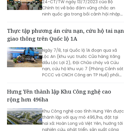
24-CT/TW ngày 13/7/2023 của Bộ
Chính trị về bảo đảm vững chắc an
ninh quốc gia trong bối cảnh hội nhập
quốc tế toàn diện, sâu rộng.
Thực tập phương án cứu nạn, cứu hộ tai nạn
giao thông trên Quốc lộ 1A
Ngày 7/8, tại Quốc lộ 1A đoạn qua xã
Lộc An (khu vực trước Cửa hàng Xăng
dầu Lộc Lợi 2), Đội Chữa cháy và Cứu
nạn, cứu hộ khu vực 7 (Phòng Cảnh sát
PCCC và CNCH Công an TP Huế) phối
hợp UBND xã Lộc An tổ chức thực tập
phương án cứu nạn, cứu hộ đối với tình
Hưng Yên thành lập Khu Công nghệ cao
huống tai nạn giao thông đường bộ có
rộng hơn 496ha
huy động nhiều lực lượng, phương tiện
tham gia.
Khu Công nghệ cao tỉnh Hưng Yên được
thành lập với quy mô 496,1ha, đặt tại
hai xã: Hoàn Long và Việt Yên, hướng tới
nghiên cứu, phát triển, sản xuất công