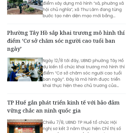
điểm xây dựng mô hình “xã, phường xã
hội chủ nghĩa”, xã Thư Lâm đang từng
bước tạo nên diện mạo mới bằng
những việc làm cụ thể, thiết thực. Từ
những tuyến đường được chỉnh trang,
Phường Tây Hồ sắp khai trương mô hình thí
hàng cây, bồn hoa được chăm sóc đến
điểm ‘Cơ sở chăm sóc người cao tuổi ban
các ao hồ được cải tạo, làm sạch…, tất
cả đều thể hiện sự vào cuộc của cả hệ
ngày’
thống chính trị cùng sự đồng thuận
của Nhân dân với mục tiêu lấy người
Ngày 12/8 tới đây, UBND phường Tây Hồ
dân làm trung tâm, lấy chất lượng
dự kiến tổ chức khai trương mô hình thí
cuộc sống làm thước đo cho sự phát
điểm “Cơ sở chăm sóc người cao tuổi
triển.
ban ngày”. Đây là mô hình được triển
khai thực hiện theo chủ trương của
Thành phố Hà Nội về thí điểm mô hình
chăm sóc người cao tuổi ban ngày tại
TP Huế gắn phát triển kinh tế với bảo đảm
xã, phường.
vững chắc an ninh quốc gia
Chiều 7/8, UBND TP Huế tổ chức Hội
nghị sơ kết 3 năm thực hiện Chỉ thị số