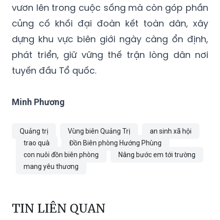
vươn lên trong cuộc sống mà còn góp phần
củng cố khối đại đoàn kết toàn dân, xây
dựng khu vực biên giới ngày càng ổn định,
phát triển, giữ vững thế trận lòng dân nơi
tuyến đầu Tổ quốc.
Minh Phương
Quảng trị
Vùng biên Quảng Trị
an sinh xã hội
trao quà
Đồn Biên phòng Hướng Phùng
con nuôi đồn biên phòng
Nâng bước em tới trường
mang yêu thương
TIN LIÊN QUAN