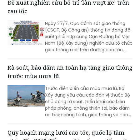
Đề xuất nghiên cứu bố trí ‘làn vượt xe’ trên
những tấm lòng thiện nguyện. Chính sự
cao tốc
sẻ chia ấy đang tiếp thêm niềm tin để
cuộc di dời quy mô lớn diễn ra trong
Ngày 27/7, Cục Cảnh sát giao thông
không khí đồng thuận và nghĩa tình.
(CSGT, Bộ Công an) thông tin đang đề
xuất phối hợp cùng Cục Đường bộ Việt
Nam (Bộ Xây dựng) nghiên cứu tổ chức
giao thông mới trên đường cao tốc,
theo phương án bố trí làn đường sát dải
phân cách giữa thành “làn vượt xe”.
Rà soát, bảo đảm an toàn hạ tầng giao thông
trước mùa mưa lũ
Trước diễn biến của mùa mưa lũ, Bộ
Xây dựng yêu cầu các đơn vị thuộc Bộ
chủ động rà soát, triển khai các biện
pháp phòng, chống thiên tai, bảo đảm
an toàn công trình, giao thông và hạn
chế thấp nhất thiệt hại do mưa bão
gây ra.
Quy hoạch mạng lưới cao tốc, quốc lộ tầm