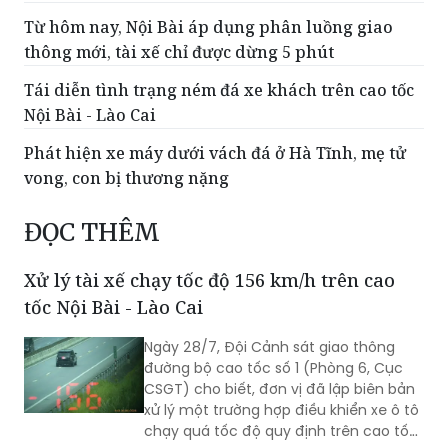
Từ hôm nay, Nội Bài áp dụng phân luồng giao
thông mới, tài xế chỉ được dừng 5 phút
Tái diễn tình trạng ném đá xe khách trên cao tốc
Nội Bài - Lào Cai
Phát hiện xe máy dưới vách đá ở Hà Tĩnh, mẹ tử
vong, con bị thương nặng
ĐỌC THÊM
Xử lý tài xế chạy tốc độ 156 km/h trên cao
tốc Nội Bài - Lào Cai
Ngày 28/7, Đội Cảnh sát giao thông
đường bộ cao tốc số 1 (Phòng 6, Cục
CSGT) cho biết, đơn vị đã lập biên bản
xử lý một trường hợp điều khiển xe ô tô
chạy quá tốc độ quy định trên cao tốc