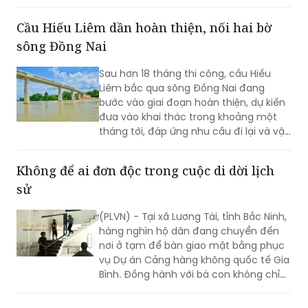
Nội Bài - Lào Cai.
Cầu Hiếu Liêm dần hoàn thiện, nối hai bờ
sông Đồng Nai
Sau hơn 18 tháng thi công, cầu Hiếu
Liêm bắc qua sông Đồng Nai đang
bước vào giai đoạn hoàn thiện, dự kiến
đưa vào khai thác trong khoảng một
tháng tới, đáp ứng nhu cầu đi lại và vận
chuyển thiết bị phục vụ Nhà máy Thủy
điện Trị An.
Không để ai đơn độc trong cuộc di dời lịch
sử
(PLVN) - Tại xã Lương Tài, tỉnh Bắc Ninh,
hàng nghìn hộ dân đang chuyển đến
nơi ở tạm để bàn giao mặt bằng phục
vụ Dự án Cảng hàng không quốc tế Gia
Bình. Đồng hành với bà con không chỉ
có chính quyền địa phương mà còn có
rất nhiều cá nhân, doanh nghiệp và