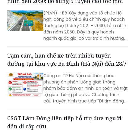
nhìn đến 2050: Bổ sung 5 tuyến cao tốc mới
(PLVN) - Bộ Xây dựng vừa tổ chức Hội
nghị công bố về điều chỉnh quy hoạch
đường bộ thời kỳ 2021 - 2030, tầm nhìn
đến năm 2050. Đây là quy hoạch
ngành quốc gia, có vai trò định hướng
phát triển hệ thống đường bộ trên
phạm vi cả nước; là cơ sở để quản lý,
Tạm cấm, hạn chế xe trên nhiều tuyến
huy động nguồn lực đầu tư, tăng
đường tại khu vực Ba Đình (Hà Nội) đến 28/7
cường liên kết vùng và kết nối các
trung tâm kinh tế, đô thị, cửa khẩu,
Công an TP Hà Nội mới thông báo
cảng biển, cảng hàng không cùng các
phương án phân luồng giao thông
đầu mối giao thông quan trọng.
nhằm bảo đảm an ninh, an toàn và trật
tự giao thông phục vụ Chương trình
cầu truyền hình trực tiếp "Đi tìm đồng
đội – Sao sáng dẫn đường", diễn ra lúc
20h ngày 26/7 tại Đài tưởng niệm các
CSGT Lâm Đồng liên tiếp hỗ trợ đưa người
Anh hùng liệt sĩ, phường Ba Đình.
dân đi cấp cứu