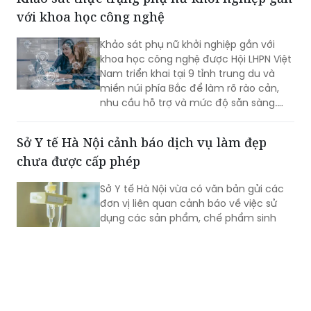
với khoa học công nghệ
Khảo sát phụ nữ khởi nghiệp gắn với
khoa học công nghệ được Hội LHPN Việt
Nam triển khai tại 9 tỉnh trung du và
miền núi phía Bắc để làm rõ rào cản,
nhu cầu hỗ trợ và mức độ sẵn sàng.
Kết quả sẽ phục vụ Đề án 2415 giai
đoạn 2026-2035.
Sở Y tế Hà Nội cảnh báo dịch vụ làm đẹp
chưa được cấp phép
Sở Y tế Hà Nội vừa có văn bản gửi các
đơn vị liên quan cảnh báo về việc sử
dụng các sản phẩm, chế phẩm sinh
học từ tế bào gốc (không phải tế bào
gốc).
Chính phủ yêu cầu tổ chức lại phương châm
"4 tại chỗ" để ứng phó thiên tai cực đoan