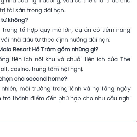
 nhu cầu nghỉ dưỡng, vừa có thể khai thác cho
rị tài sản trong dài hạn.
 tư không?
ằm trong tổ hợp quy mô lớn, dự án có tiềm năng
p với nhà đầu tư theo định hướng dài hạn.
tại Maia Resort Hồ Tràm gồm những gì?
ng tiện ích nội khu và chuỗi tiện ích của The
f, casino, trung tâm hội nghị.
 chọn cho second home?
 nhiên, môi trường trong lành và hạ tầng ngày
m trở thành điểm đến phù hợp cho nhu cầu nghỉ