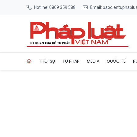
Hotline: 0869 359 588
Email: baodientuphapl
Trang chủ Maia Resort Hồ 
THỜI SỰ
TƯ PHÁP
MEDIA
QUỐC TẾ
P