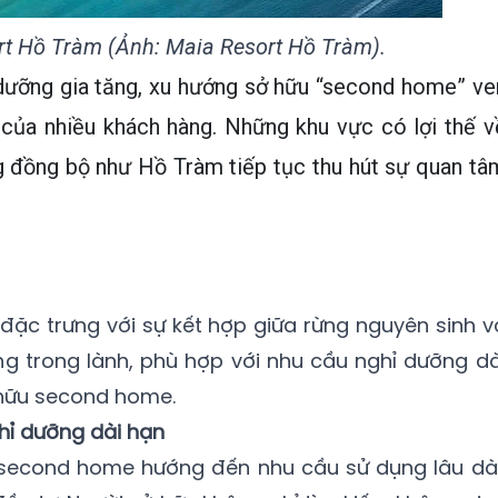
t Hồ Tràm (Ảnh: Maia Resort Hồ Tràm).
 dưỡng gia tăng, xu hướng sở hữu “second home” ve
 của nhiều khách hàng. Những khu vực có lợi thế v
g đồng bộ như Hồ Tràm tiếp tục thu hút sự quan tâ
 đặc trưng với sự kết hợp giữa rừng nguyên sinh v
ng trong lành, phù hợp với nhu cầu nghỉ dưỡng dà
hữu second home.
ỉ dưỡng dài hạn
, second home hướng đến nhu cầu sử dụng lâu dài