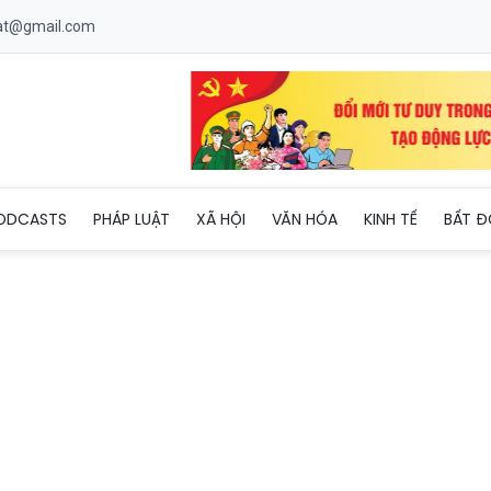
uat@gmail.com
Tràm và xu hướng sở hữu second home ven biển
ODCASTS
PHÁP LUẬT
XÃ HỘI
VĂN HÓA
KINH TẾ
BẤT Đ