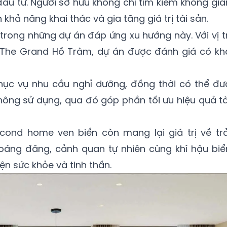
đầu tư. Người sở hữu không chỉ tìm kiếm không gia
hả năng khai thác và gia tăng giá trị tài sản.
trong những dự án đáp ứng xu hướng này. Với vị tr
 The Grand Hồ Tràm, dự án được đánh giá có kh
hục vụ nhu cầu nghỉ dưỡng, đồng thời có thể đư
hông sử dụng, qua đó góp phần tối ưu hiệu quả tà
cond home ven biển còn mang lại giá trị về trả
oáng đãng, cảnh quan tự nhiên cùng khí hậu biể
ện sức khỏe và tinh thần.