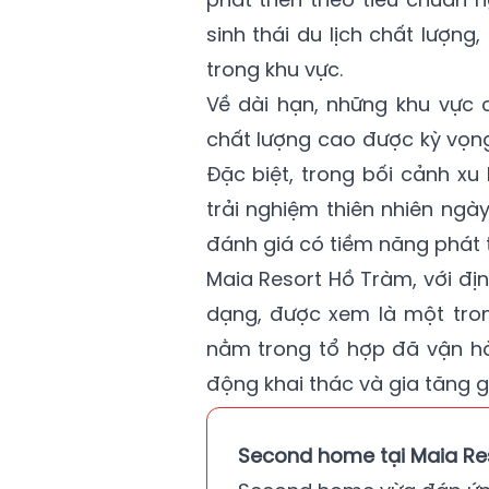
sinh thái du lịch chất lượn
trong khu vực.
Về dài hạn, những khu vực 
chất lượng cao được kỳ vọng
Đặc biệt, trong bối cảnh x
trải nghiệm thiên nhiên ng
đánh giá có tiềm năng phát t
Maia Resort Hồ Tràm, với địn
dạng, được xem là một tron
nằm trong tổ hợp đã vận hà
động khai thác và gia tăng giá
Second home tại Maia Reso