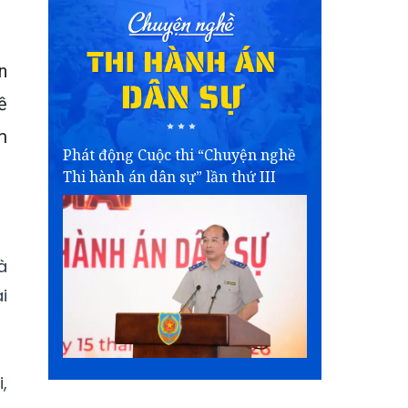
n
ề
m
Phát động Cuộc thi “Chuyện nghề
Thi hành án dân sự” lần thứ III
à
i
,