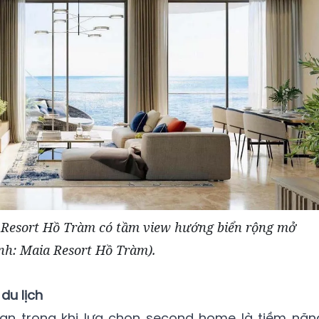
a Resort Hồ Tràm có tầm view hướng biển rộng mở
nh: Maia Resort Hồ Tràm).
 du lịch
uan trọng khi lựa chọn second home là tiềm năn