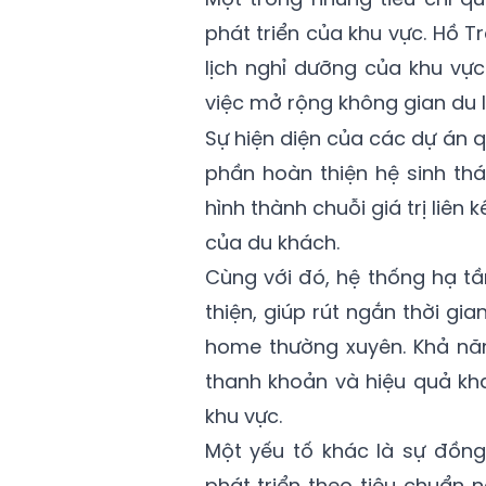
phát triển của khu vực. Hồ 
lịch nghỉ dưỡng của khu vự
việc mở rộng không gian du lị
Sự hiện diện của các dự án
phần hoàn thiện hệ sinh thái 
hình thành chuỗi giá trị liên 
của du khách.
Cùng với đó, hệ thống hạ t
thiện, giúp rút ngắn thời gi
home thường xuyên. Khả năn
thanh khoản và hiệu quả kh
khu vực.
Một yếu tố khác là sự đồng
phát triển theo tiêu chuẩn 