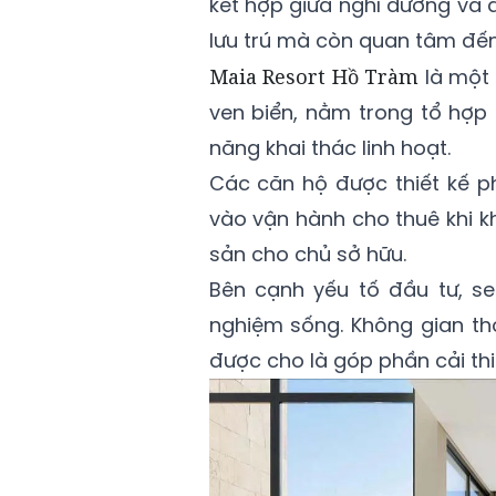
kết hợp giữa nghỉ dưỡng và 
lưu trú mà còn quan tâm đến k
Maia Resort Hồ Tràm
là một 
ven biển, nằm trong tổ hợp
năng khai thác linh hoạt.
Các căn hộ được thiết kế p
vào vận hành cho thuê khi k
sản cho chủ sở hữu.
Bên cạnh yếu tố đầu tư, se
nghiệm sống. Không gian th
được cho là góp phần cải thi