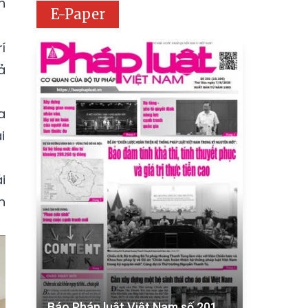
n
E-Paper
í
ả
a
i
i
n
Báo Pháp luật Việt Nam số 201