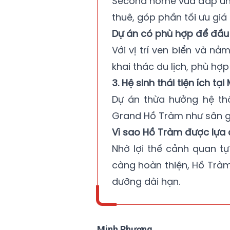
Second home vừa đáp ứng
thuê, góp phần tối ưu giá t
Dự án có phù hợp để đầu
Với vị trí ven biển và n
khai thác du lịch, phù hợ
3. Hệ sinh thái tiện ích 
Dự án thừa hưởng hệ thố
Grand Hồ Tràm như sân gol
Vì sao Hồ Tràm được lựa
Nhờ lợi thế cảnh quan tự
càng hoàn thiện, Hồ Trà
dưỡng dài hạn.
Minh Phương