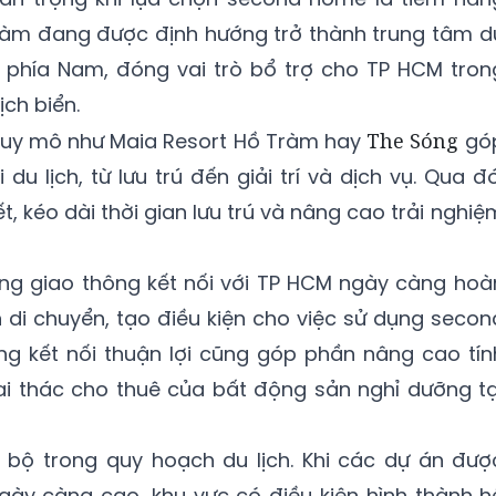
Tràm đang được định hướng trở thành trung tâm d
c phía Nam, đóng vai trò bổ trợ cho TP HCM tron
ch biển.
 quy mô như Maia Resort Hồ Tràm hay
The Sóng
gó
du lịch, từ lưu trú đến giải trí và dịch vụ. Qua đó
kết, kéo dài thời gian lưu trú và nâng cao trải nghiệ
ầng giao thông kết nối với TP HCM ngày càng hoà
an di chuyển, tạo điều kiện cho việc sử dụng secon
g kết nối thuận lợi cũng góp phần nâng cao tín
ai thác cho thuê của bất động sản nghỉ dưỡng tạ
 bộ trong quy hoạch du lịch. Khi các dự án đượ
ngày càng cao, khu vực có điều kiện hình thành h