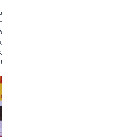
a
n
ỏ
,
,
t