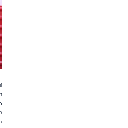
i
n
h
n
m