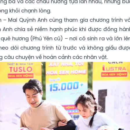
ông bà và các cháu nương tựa lẫn nhau, những bữ
ng khỏi chạnh lòng.
n – Mai Quỳnh Anh cùng tham gia chương trình vớ
nh Anh chia sẻ niềm hạnh phúc khi được đồng hàn
quê hương (Phú Yên cũ) – nơi cô sinh ra và lớn lên
heo dõi chương trình từ trước và không giấu đượ
g câu chuyện về hoàn cảnh các nhân vật.