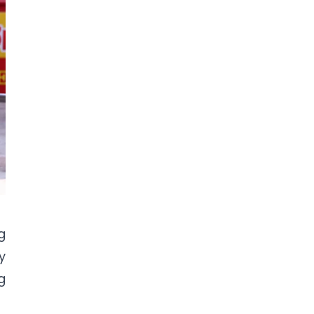
g
y
g