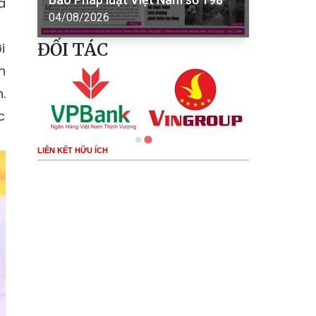
a
04/08/2026
ĐỐI TÁC
i
h
.
c
LIÊN KẾT HỮU ÍCH