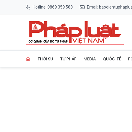
Hotline: 0869 359 588
Email: baodientuphapl
Trang chủ 'Mái ấm gia đình 
THỜI SỰ
TƯ PHÁP
MEDIA
QUỐC TẾ
P