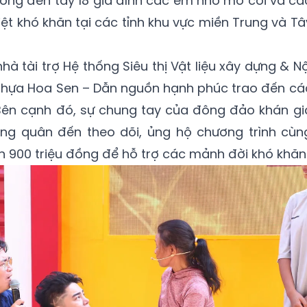
 đồng đến tay 18 gia đình các em nhỏ mồ côi và cá
t khó khăn tại các tỉnh khu vực miền Trung và Tâ
hà tài trợ Hệ thống Siêu thị Vật liệu xây dựng & Nộ
hựa Hoa Sen – Dẫn nguồn hạnh phúc trao đến cá
 Bên cạnh đó, sự chung tay của đông đảo khán gi
ng quân đến theo dõi, ủng hộ chương trình cùn
 900 triệu đồng để hỗ trợ các mảnh đời khó khăn