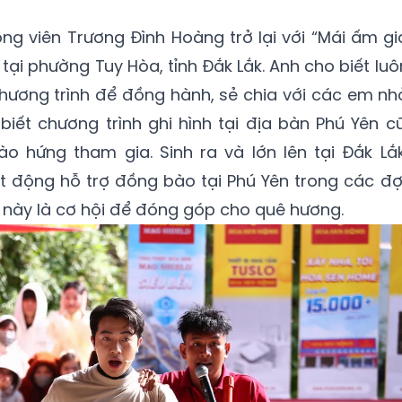
g viên Trương Đình Hoàng trở lại với “Mái ấm gi
h tại phường Tuy Hòa, tỉnh Đắk Lắk. Anh cho biết luô
ương trình để đồng hành, sẻ chia với các em nh
biết chương trình ghi hình tại địa bàn Phú Yên cũ
 hứng tham gia. Sinh ra và lớn lên tại Đắk Lắk
t động hỗ trợ đồng bào tại Phú Yên trong các đợ
 này là cơ hội để đóng góp cho quê hương.