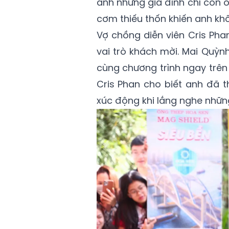
ảnh những gia đình chỉ còn 
cơm thiếu thốn khiến anh khô
Vợ chồng diễn viên Cris Pha
vai trò khách mời. Mai Quỳ
cùng chương trình ngay trên 
Cris Phan cho biết anh đã t
xúc động khi lắng nghe nhữn