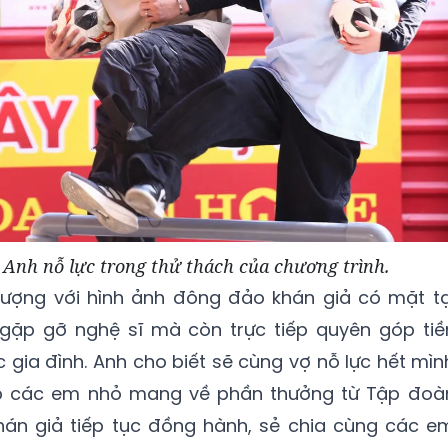
 Anh nỗ lực trong thử thách của chương trình.
tượng với hình ảnh đông đảo khán giả có mặt tạ
ể gặp gỡ nghệ sĩ mà còn trực tiếp quyên góp tiề
 gia đình. Anh cho biết sẽ cùng vợ nỗ lực hết mìn
úp các em nhỏ mang về phần thưởng từ Tập đoà
án giả tiếp tục đồng hành, sẻ chia cùng các e