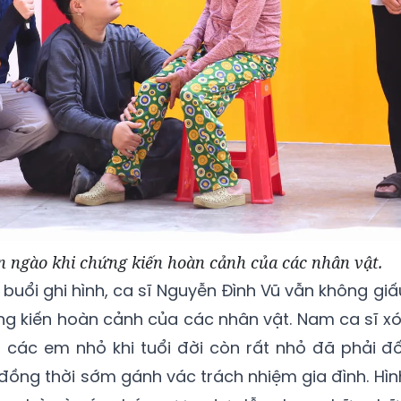
 ngào khi chứng kiến hoàn cảnh của các nhân vật.
 buổi ghi hình, ca sĩ Nguyễn Đình Vũ vẫn không giấ
g kiến hoàn cảnh của các nhân vật. Nam ca sĩ xó
 các em nhỏ khi tuổi đời còn rất nhỏ đã phải đố
 đồng thời sớm gánh vác trách nhiệm gia đình. Hìn