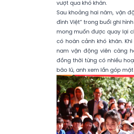
vượt qua khó khăn.
Sau khoảng hai năm, vận độn
đình Việt” trong buổi ghi hìn
mong muốn được quay lại ch
có hoàn cảnh khó khăn. Khi 
nam vận động viên càng hào
đồng thời từng có nhiều hoạ
bão lũ, anh xem lần góp mặt