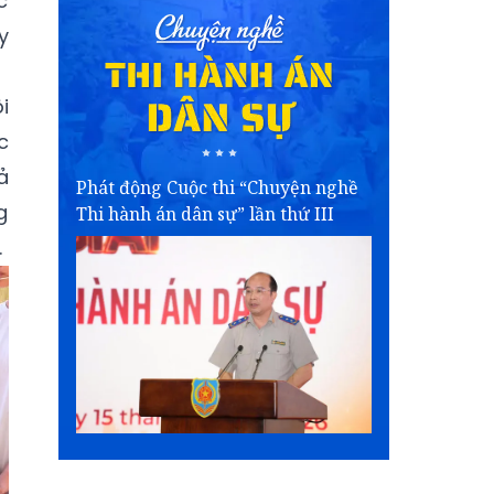
c
y
i
c
ả
Phát động Cuộc thi “Chuyện nghề
g
Thi hành án dân sự” lần thứ III
.