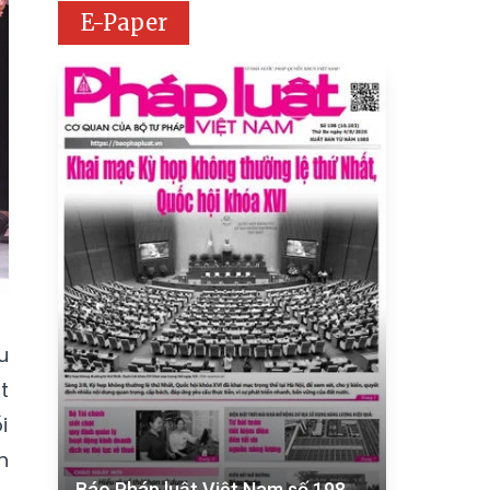
E-Paper
u
t
i
h
Báo Pháp luật Việt Nam số 198