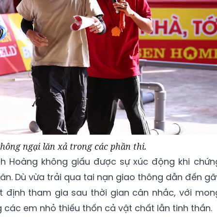
ông ngại lăn xả trong các phần thi.
Đình Hoàng không giấu được sự xúc động khi chứn
ăn. Dù vừa trải qua tai nạn giao thông dẫn đến gã
t định tham gia sau thời gian cân nhắc, với mon
các em nhỏ thiếu thốn cả vật chất lẫn tinh thần.