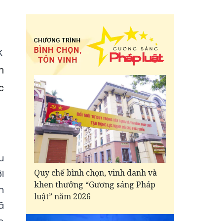
k
m
c
u
Quy chế bình chọn, vinh danh và
i
khen thưởng “Gương sáng Pháp
h
luật” năm 2026
ã