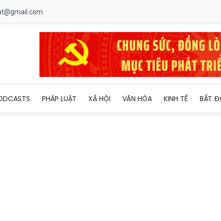
uat@gmail.com
Việt' trao hơn 1,5 tỷ đồng cho 18 hoàn cảnh khó khăn tại Đắk Lắk
ODCASTS
PHÁP LUẬT
XÃ HỘI
VĂN HÓA
KINH TẾ
BẤT Đ