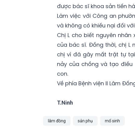
được bác sĩ khoa sản tiến hà
Làm việc với Công an phường
và không có khiếu nại đối với 
Chị L cho biết nguyên nhân
của bác sĩ. Đồng thời, chị
chị vì đã gây mất trật tự 
nảy của chồng và tạo điều 
con.
Về phía Bệnh viện II Lâm Đồn
T.Ninh
lâm đồng
sản phụ
mổ sinh