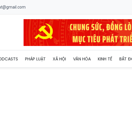
uat@gmail.com
ng thông tin vụ một thai phụ bị người đàn ông đánh trước Bệnh 
ODCASTS
PHÁP LUẬT
XÃ HỘI
VĂN HÓA
KINH TẾ
BẤT Đ