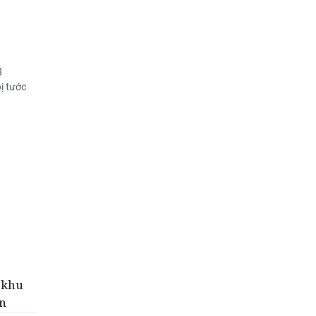
3
ị tước
 khu
ăn