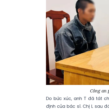
Công an 
Do bức xúc, anh T đã tát chị
định của bác sĩ. Chị L sau 