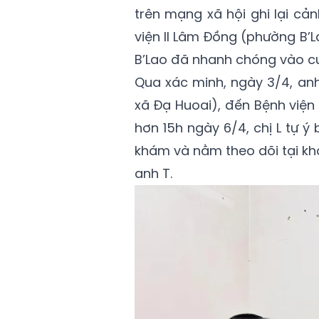
trên mạng xã hội ghi lại cả
viện II Lâm Đồng (phường B’
B’Lao đã nhanh chóng vào cuộ
Qua xác minh, ngày 3/4, anh N.
xã Đạ Huoai), đến Bệnh viện
hơn 15h ngày 6/4, chị L tự 
khám và nằm theo dõi tại kho
anh T.