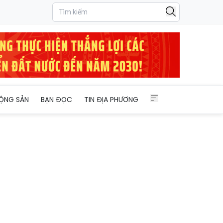
viện II Lâm Đồng
ỘNG SẢN
BẠN ĐỌC
TIN ĐỊA PHƯƠNG