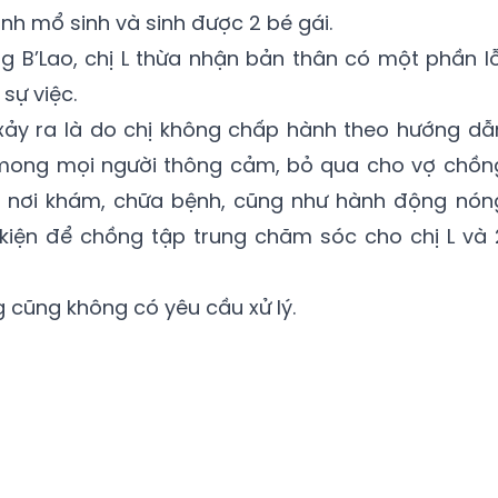
nh mổ sinh và sinh được 2 bé gái.
 B’Lao, chị L thừa nhận bản thân có một phần lỗ
sự việc.
 xảy ra là do chị không chấp hành theo hướng dẫ
 L mong mọi người thông cảm, bỏ qua cho vợ chồn
tại nơi khám, chữa bệnh, cũng như hành động nón
kiện để chồng tập trung chăm sóc cho chị L và 
g cũng không có yêu cầu xử lý.