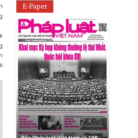
h
E-Paper
g
i
g
m
i
Báo Pháp luật Việt Nam số 198