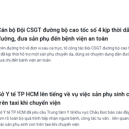
Cán bộ Đội CSGT đường bộ cao tốc số 4 kịp thời d
đường, đưa sản phụ đến bệnh viện an toàn
rên đường trở về đơn vị sau ca trực, tổ công tác Đội CSGT đường bộ cao 
 đã kịp thời hỗ trợ một sản phụ chuyển dạ, dùng xe chuyên dụng dẫn đư
ưa chị đến bệnh viện an toàn.
Sở Y tế TP HCM lên tiếng về vụ việc sản phụ sinh 
rên taxi khi chuyển viện
ở Y tế TP HCM đã yêu cầu Trung tâm Y tế khu vực Châu Đức báo cáo đầy
àm rõ toàn bộ quá trình tiếp nhận người bệnh, công tác tư vấn... liên qua
iệc sản phụ sinh con trên taxi khi chuyển viện.