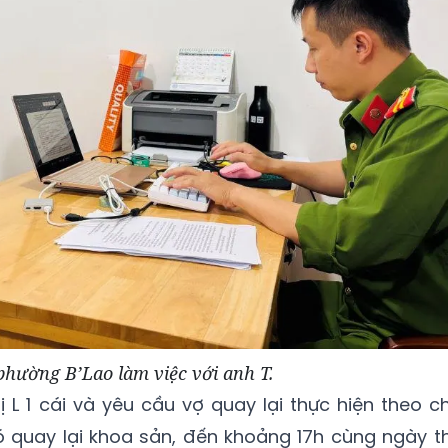
phường B’Lao làm việc với anh T.
 L 1 cái và yêu cầu vợ quay lại thực hiện theo ch
đó quay lại khoa sản, đến khoảng 17h cùng ngày th