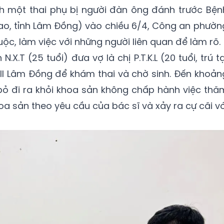
nh một thai phụ bị người đàn ông đánh trước Bện
Lao, tỉnh Lâm Đồng) vào chiều 6/4, Công an phườn
c, làm việc với những người liên quan để làm rõ.
X.T (25 tuổi) đưa vợ là chị P.T.K.L (20 tuổi, trú tạ
 II Lâm Đồng để khám thai và chờ sinh. Đến khoản
ý bỏ đi ra khỏi khoa sản không chấp hành việc thă
a sản theo yêu cầu của bác sĩ và xảy ra cự cãi vớ