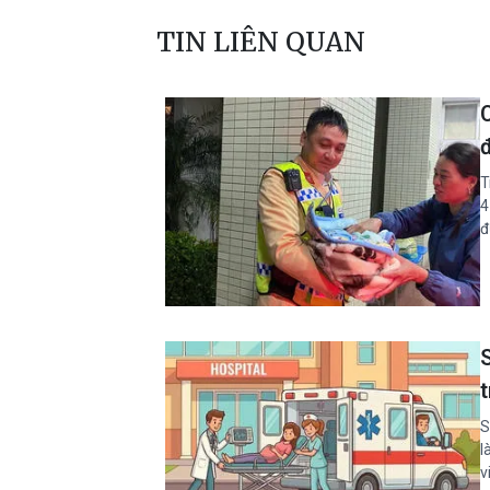
TIN LIÊN QUAN
T
4
đ
t
S
l
v