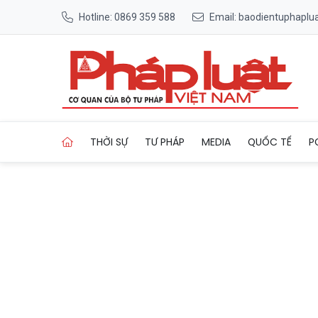
Hotline: 0869 359 588
Email: baodientuphapl
Trang chủ Lực lượng chức nă
THỜI SỰ
TƯ PHÁP
MEDIA
QUỐC TẾ
P