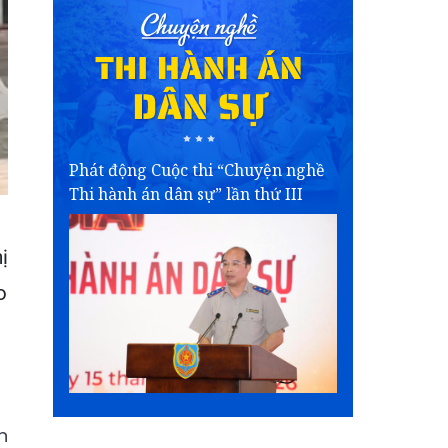
Phát động Cuộc thi “Chuyện nghề
Thi hành án dân sự” lần thứ III
ị
o
n