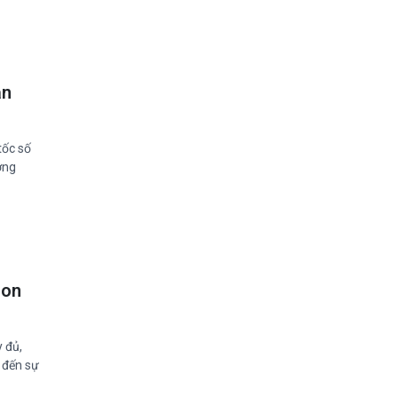
ẫn
tốc số
ờng
con
 đủ,
n đến sự