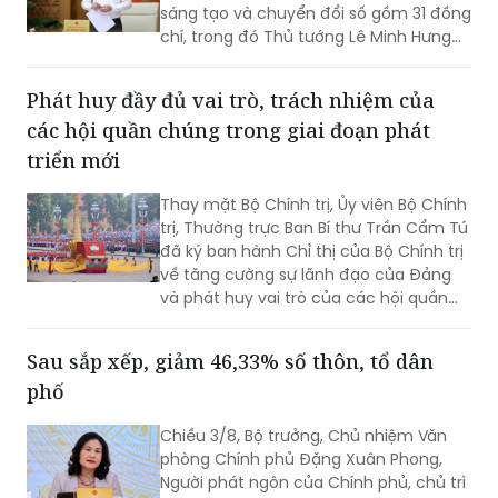
sáng tạo và chuyển đổi số gồm 31 đồng
chí, trong đó Thủ tướng Lê Minh Hưng
làm Trưởng Ban.
Phát huy đầy đủ vai trò, trách nhiệm của
các hội quần chúng trong giai đoạn phát
triển mới
Thay mặt Bộ Chính trị, Ủy viên Bộ Chính
trị, Thường trực Ban Bí thư Trần Cẩm Tú
đã ký ban hành Chỉ thị của Bộ Chính trị
về tăng cường sự lãnh đạo của Đảng
và phát huy vai trò của các hội quần
chúng trong giai đoạn phát triển mới
(Chỉ thị số 11-CT/TW)
Sau sắp xếp, giảm 46,33% số thôn, tổ dân
phố
Chiều 3/8, Bộ trưởng, Chủ nhiệm Văn
phòng Chính phủ Đặng Xuân Phong,
Người phát ngôn của Chính phủ, chủ trì