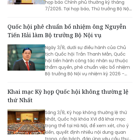
họp báo Chính phủ thường kỳ tháng
7/2026. Tại họp báo, Thứ trưởng Bộ Nội
vụ Nguyễn Thị Hà đã thông tin về kết
quả sắp xếp các thôn, tổ dân phố trên
Quốc hội phê chuẩn bổ nhiệm ông Nguyễn
toàn quốc.
Tiến Hải làm Bộ trưởng Bộ Nội vụ
Ngày 3/8, dưới sự điều hành của Chủ
tịch Quốc hội Trần Thanh Mẫn, Quốc
hội tiến hành công tác nhân sự thuộc
thẩm quyền, phê chuẩn việc bổ nhiệm
Bộ trưởng Bộ Nội vụ nhiệm kỳ 2026 -
2031 đối với ông Nguyễn Tiến Hải, Ủy
viên Ban Chấp hành Trung ương Đảng,
Khai mạc Kỳ họp Quốc hội không thường lệ
quyền Bộ trưởng Bộ Nội vụ.
thứ Nhất
Sáng 3/8, Kỳ họp không thường lệ thứ
Nhất, Quốc hội khóa XVI đã khai mạc
trọng thể tại Hà Nội, để xem xét, cho ý
kiến, quyết định nhiều nội dung quan
trọng, cấp bách, đáp ứng yêu cầu thực