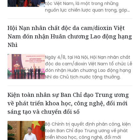
tộc Việt Nam, là một trong những
nguồn lực chiến lược quan trọng, góp
phần nâng cao sức mạnh tổng hợp
quốc gia; là cầu nối giữa Việt Nam với
Hội Nạn nhân chất độc da cam/dioxin Việt
thế giới...
Nam đón nhận Huân chương Lao động hạng
Nhì
Ngày 4/8, tại Hà Nội, Hội Nạn nhân chất
độc da cam/dioxin Việt Nam tổ chức Lễ
đón nhận Huân chương Lao động hạng
Nhì do Chủ tịch nước tặng thưởng.
Kiện toàn nhân sự Ban Chỉ đạo Trung ương
về phát triển khoa học, công nghệ, đổi mới
sáng tạo và chuyển đổi số
Bộ Chính trị quyết định phân công, kiện
toàn Ban Chỉ đạo Trung ương về phát
triển khoa học, công nghệ, đổi mới