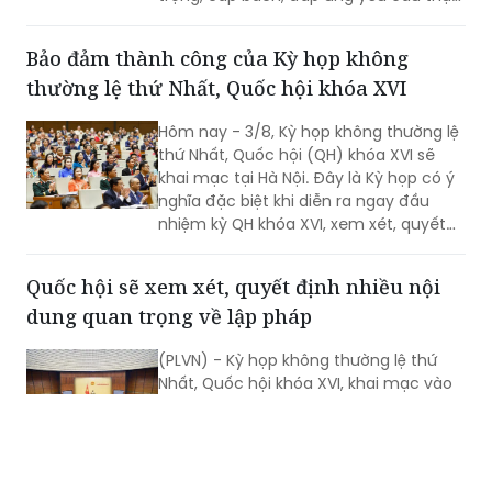
tiễn, vì sự phát triển nhanh, bền vững
của đất nước.
Bảo đảm thành công của Kỳ họp không
thường lệ thứ Nhất, Quốc hội khóa XVI
Hôm nay - 3/8, Kỳ họp không thường lệ
thứ Nhất, Quốc hội (QH) khóa XVI sẽ
khai mạc tại Hà Nội. Đây là Kỳ họp có ý
nghĩa đặc biệt khi diễn ra ngay đầu
nhiệm kỳ QH khóa XVI, xem xét, quyết
định nhiều nội dung quan trọng về
công tác lập pháp, công tác nhân sự
Quốc hội sẽ xem xét, quyết định nhiều nội
và các vấn đề thuộc thẩm quyền của
dung quan trọng về lập pháp
QH. Việc các cơ quan của QH và Chính
phủ khẩn trương hoàn tất công tác
(PLVN) - Kỳ họp không thường lệ thứ
chuẩn bị cho thấy quyết tâm đưa các
Nhất, Quốc hội khóa XVI, khai mạc vào
chủ trương của Đảng nhanh chóng đi
sáng mai, 3/8 tại Nhà Quốc hội. Theo
vào cuộc sống thông qua những quyết
dự kiến chương trình, Quốc hội sẽ xem
sách kịp thời của QH.
xét khối lượng công việc rất lớn, bao
gồm dự kiến biểu quyết thông qua