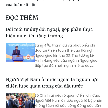
của toàn xã hội
ĐỌC THÊM
Đổi mới tư duy đối ngoại, góp phần thực
hiện mục tiêu tăng trưởng
Sáng 4/8, tham dự và phát biểu chỉ
đạo tại Phiên toàn thể của Hội nghị
Ngoại giao lần thứ 33, Thủ tướng Lê
Minh Hưng yêu cầu ngành Ngoại giao
tiếp tục đổi mới mạnh mẽ tư duy,
phương thức triển khai công tác đối
ngoại theo hướng chủ động hơn, thực
Người Việt Nam ở nước ngoài là nguồn lực
chất hơn, đồng hành chặt chẽ hơn với
chiến lược quan trọng của đất nước
các Bộ, ngành, địa phương và cộng
đồng doanh nghiệp nhằm góp phần
Bộ Chính trị nêu rõ quan điểm chỉ đạo:
thực hiện mục tiêu tăng trưởng 2 con
Người Việt Nam ở nước ngoài là bộ phận
số.
không tách rời của cộng đồng các dân