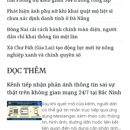
Hải Phòng dự kiến giảm 544 trường công lập
Phát hiện ảnh phụ nữ khi khai quật mộ liệt sĩ
chưa xác định danh tính ở Đà Nẵng
Đồng Nai cải cách hành chính toàn diện, người
dân chỉ khai thông tin một lần
Xã Chư Păh (Gia Lai) tạo động lực mới từ nông
nghiệp xanh và chính quyền số
ĐỌC THÊM
Kênh tiếp nhận phản ánh thông tin sai sự
thật trên không gian mạng 24/7 tại Bắc Ninh
Sau khi quét mã của kênh, người dân
có thể gửi tin nhắn trực tiếp qua ứng
dụng Messenger, kèm theo các thông
tin, hình ảnh, đường dẫn hoặc liên kết
liên quan đến nội dung cần phản ánh...