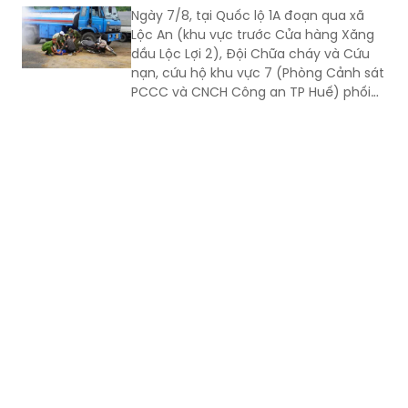
Ngày 7/8, tại Quốc lộ 1A đoạn qua xã
Lộc An (khu vực trước Cửa hàng Xăng
dầu Lộc Lợi 2), Đội Chữa cháy và Cứu
nạn, cứu hộ khu vực 7 (Phòng Cảnh sát
PCCC và CNCH Công an TP Huế) phối
hợp UBND xã Lộc An tổ chức thực tập
phương án cứu nạn, cứu hộ đối với tình
huống tai nạn giao thông đường bộ có
huy động nhiều lực lượng, phương tiện
tham gia.