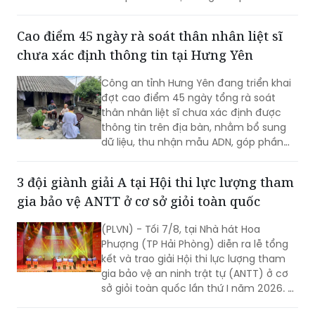
Cao điểm 45 ngày rà soát thân nhân liệt sĩ
chưa xác định thông tin tại Hưng Yên
Công an tỉnh Hưng Yên đang triển khai
đợt cao điểm 45 ngày tổng rà soát
thân nhân liệt sĩ chưa xác định được
thông tin trên địa bàn, nhằm bổ sung
dữ liệu, thu nhận mẫu ADN, góp phần
xác định danh tính hài cốt liệt sĩ còn
thiếu thông tin.
3 đội giành giải A tại Hội thi lực lượng tham
gia bảo vệ ANTT ở cơ sở giỏi toàn quốc
(PLVN) - Tối 7/8, tại Nhà hát Hoa
Phượng (TP Hải Phòng) diễn ra lễ tổng
kết và trao giải Hội thi lực lượng tham
gia bảo vệ an ninh trật tự (ANTT) ở cơ
sở giỏi toàn quốc lần thứ I năm 2026. 3
đội đến từ Hà Nội, TP Hồ Chí Minh và Hải