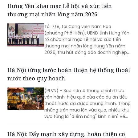
Phòng giảnh giải cao nhất.
Hưng Yên khai mạc Lễ hội và xúc tiến
thương mại nhãn lồng năm 2026
Tối 7/8, tại Công viên Nam Hòa
(phường Phố Hiến), UBND tỉnh Hưng Yên
tổ chức khai mạc Lễ hội và xúc tiến
thương mại nhãn lồng Hưng Yên năm
2026, thu hút đông đảo doanh nghiệp,
hợp tác xã, nhà vườn và du khách
tham dự.
Hà Nội từng bước hoàn thiện hệ thống thoát
nước theo quy hoạch
(PLVN) - Sau hơn 4 tháng chính thức
vận hành, hiệu quả của các dự án tiêu
thoát nước đã được chứng minh. Trong
những trận mưa lớn vừa qua, nhiều khu
vực từng là "điểm nóng" kinh niên" về
úng ngập đã ghi nhận sự cải thiện đáng
kể.
Hà Nội: Đẩy mạnh xây dựng, hoàn thiện cơ