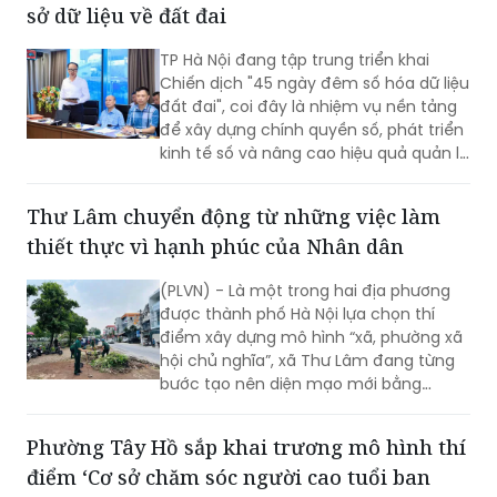
sở dữ liệu về đất đai
TP Hà Nội đang tập trung triển khai
Chiến dịch "45 ngày đêm số hóa dữ liệu
đất đai", coi đây là nhiệm vụ nền tảng
để xây dựng chính quyền số, phát triển
kinh tế số và nâng cao hiệu quả quản lý
nhà nước về đất đai và đã đạt được
những kết quả rất đáng chú ý.
Thư Lâm chuyển động từ những việc làm
thiết thực vì hạnh phúc của Nhân dân
(PLVN) - Là một trong hai địa phương
được thành phố Hà Nội lựa chọn thí
điểm xây dựng mô hình “xã, phường xã
hội chủ nghĩa”, xã Thư Lâm đang từng
bước tạo nên diện mạo mới bằng
những việc làm cụ thể, thiết thực. Từ
những tuyến đường được chỉnh trang,
Phường Tây Hồ sắp khai trương mô hình thí
hàng cây, bồn hoa được chăm sóc đến
điểm ‘Cơ sở chăm sóc người cao tuổi ban
các ao hồ được cải tạo, làm sạch…, tất