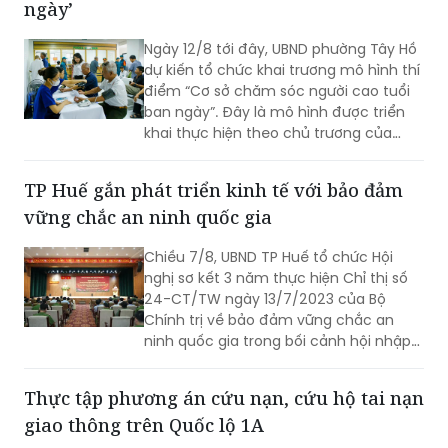
cả đều thể hiện sự vào cuộc của cả hệ
ngày’
thống chính trị cùng sự đồng thuận
của Nhân dân với mục tiêu lấy người
Ngày 12/8 tới đây, UBND phường Tây Hồ
dân làm trung tâm, lấy chất lượng
dự kiến tổ chức khai trương mô hình thí
cuộc sống làm thước đo cho sự phát
điểm “Cơ sở chăm sóc người cao tuổi
triển.
ban ngày”. Đây là mô hình được triển
khai thực hiện theo chủ trương của
Thành phố Hà Nội về thí điểm mô hình
chăm sóc người cao tuổi ban ngày tại
TP Huế gắn phát triển kinh tế với bảo đảm
xã, phường.
vững chắc an ninh quốc gia
Chiều 7/8, UBND TP Huế tổ chức Hội
nghị sơ kết 3 năm thực hiện Chỉ thị số
24-CT/TW ngày 13/7/2023 của Bộ
Chính trị về bảo đảm vững chắc an
ninh quốc gia trong bối cảnh hội nhập
quốc tế toàn diện, sâu rộng.
Thực tập phương án cứu nạn, cứu hộ tai nạn
giao thông trên Quốc lộ 1A