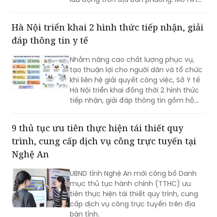
giúp giảm trở ngại đi lại và bảo đảm
quyền lợi pháp lý cho người dân.
Hà Nội triển khai 2 hình thức tiếp nhận, giải
đáp thông tin y tế
Nhằm nâng cao chất lượng phục vụ,
tạo thuận lợi cho người dân và tổ chức
khi liên hệ giải quyết công việc, Sở Y tế
Hà Nội triển khai đồng thời 2 hình thức
tiếp nhận, giải đáp thông tin gồm hỗ
trợ qua các số điện thoại công khai và
tiếp đón trực tiếp tại trụ sở.
9 thủ tục ưu tiên thực hiện tái thiết quy
trình, cung cấp dịch vụ công trực tuyến tại
Nghệ An
UBND tỉnh Nghệ An mới công bố Danh
mục thủ tục hành chính (TTHC) ưu
tiên thực hiện tái thiết quy trình, cung
cấp dịch vụ công trực tuyến trên địa
bàn tỉnh.