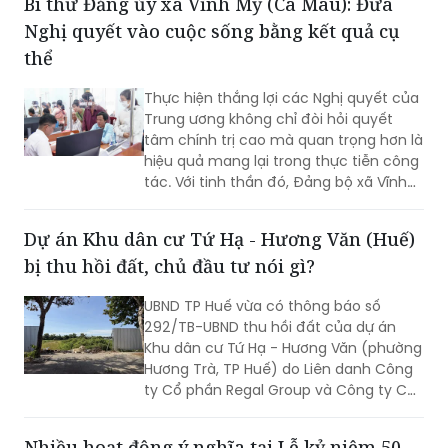
Bí thư Đảng ủy xã Vĩnh Mỹ (Cà Mau): Đưa
giải phóng mặt bằng vẫn là "nút thắt"
Nghị quyết vào cuộc sống bằng kết quả cụ
cần sớm tháo gỡ để bảo đảm tiến độ
chung.
thể
Thực hiện thắng lợi các Nghị quyết của
Trung ương không chỉ đòi hỏi quyết
tâm chính trị cao mà quan trọng hơn là
hiệu quả mang lại trong thực tiễn công
tác. Với tinh thần đó, Đảng bộ xã Vĩnh
Mỹ xác định lấy chất lượng thực thi làm
thước đo năng lực lãnh đạo, xây dựng
Dự án Khu dân cư Tứ Hạ - Hương Văn (Huế)
đội ngũ cán bộ đủ phẩm chất, năng
bị thu hồi đất, chủ đầu tư nói gì?
lực, trách nhiệm, đưa các chủ trương
của Đảng đi vào cuộc sống. Từ đó tạo
UBND TP Huế vừa có thông báo số
chuyển biến rõ nét trong phát triển kinh
292/TB-UBND thu hồi đất của dự án
tế - xã hội và nâng cao đời sống Nhân
Khu dân cư Tứ Hạ - Hương Văn (phường
dân.
Hương Trà, TP Huế) do Liên danh Công
ty Cổ phần Regal Group và Công ty Cổ
phần Tập đoàn Đất Xanh làm chủ đầu
tư.
Nhiều hoạt động ý nghĩa tại Lễ kỷ niệm 50