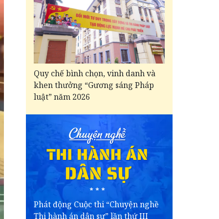
Quy chế bình chọn, vinh danh và
khen thưởng “Gương sáng Pháp
luật” năm 2026
Phát động Cuộc thi “Chuyện nghề
Thi hành án dân sự” lần thứ III