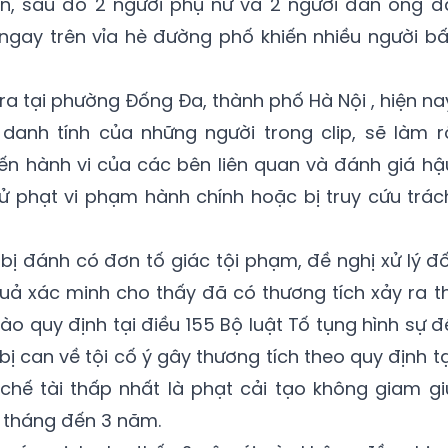
bên, sau đó 2 người phụ nữ và 2 người đàn ông đ
ngay trên vỉa hè đường phố khiến nhiều người bấ
 ra tại phường Đống Đa, thành phố Hà Nội , hiện na
anh tính của những người trong clip, sẽ làm r
iến hành vi của các bên liên quan và đánh giá hậ
ử phạt vi phạm hành chính hoặc bị truy cứu trác
bị đánh có đơn tố giác tội phạm, đề nghị xử lý đố
uả xác minh cho thấy đã có thương tích xảy ra th
ào quy định tại điều 155 Bộ luật Tố tụng hình sự đ
 bị can về tội cố ý gây thương tích theo quy định tạ
i chế tài thấp nhất là phạt cải tạo không giam gi
 tháng đến 3 năm.