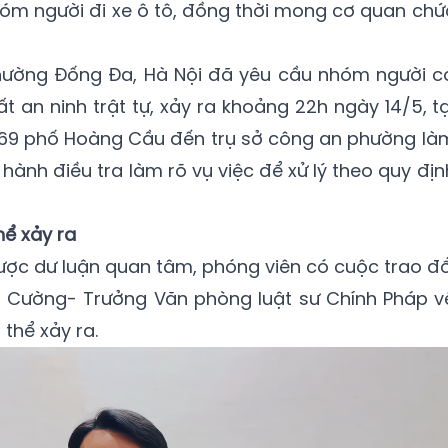
hóm người đi xe ô tô, đồng thời mong cơ quan chứ
hường Đống Đa, Hà Nội đã yêu cầu nhóm người c
t an ninh trật tự, xảy ra khoảng 22h ngày 14/5, tạ
 169 phố Hoàng Cầu đến trụ sở công an phường là
ến hành điều tra làm rõ vụ việc để xử lý theo quy địn
hể xảy ra
được dư luận quan tâm, phóng viên có cuộc trao đổ
ăn Cường- Trưởng Văn phòng luật sư Chính Pháp v
thể xảy ra.