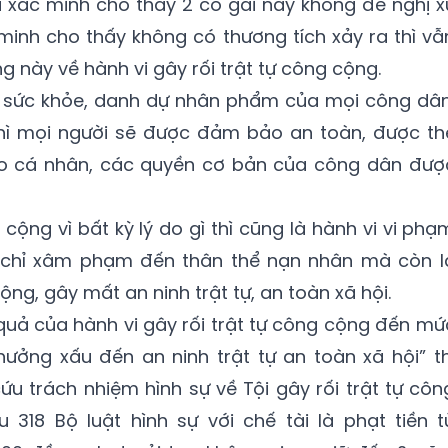
 xác minh cho thấy 2 cô gái này không đề nghị x
 minh cho thấy không có thương tích xảy ra thì vẫ
g này về hành vi gây rối trật tự công cộng.
, sức khỏe, danh dự nhân phẩm của mọi công dân
thì mọi người sẽ được đảm bảo an toàn, được th
do cá nhân, các quyền cơ bản của công dân đượ
cộng vì bất kỳ lý do gì thì cũng là hành vi vi phạ
g chỉ xâm phạm đến thân thể nạn nhân mà còn l
cộng, gây mất an ninh trật tự, an toàn xã hội.
quả của hành vi gây rối trật tự công cộng đến mứ
ưởng xấu đến an ninh trật tự an toàn xã hội” th
ứu trách nhiệm hình sự về Tội gây rối trật tự côn
 318 Bộ luật hình sự với chế tài là phạt tiền t