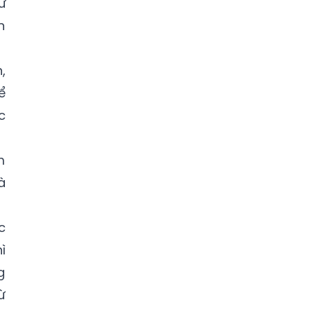
ử
n
,
ể
c
m
à
c
ì
g
ừ