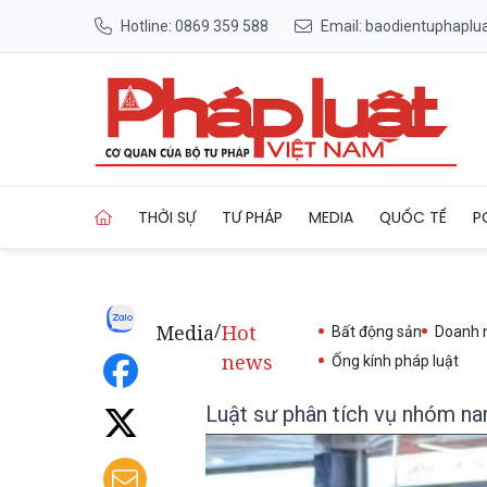
Hotline: 0869 359 588
Email: baodientuphapl
Trang chủ Luật sư phân tích
THỜI SỰ
TƯ PHÁP
MEDIA
QUỐC TẾ
P
Media
Hot
/
Bất động sản
Doanh 
news
Ống kính pháp luật
Luật sư phân tích vụ nhóm nam