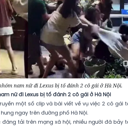
nhóm nam nữ đi Lexus bị tố đánh 2 cô gái ở Hà Nội.
m nữ đi Lexus bị tố đánh 2 cô gái ở Hà Nội
uyền một số clip và bài viết về vụ việc 2 cô gái t
h hung ngay trên đường phố Hà Nội.
c đăng tải trên mạng xã hội, nhiều người đã bảy t