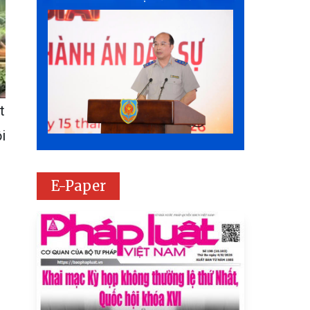
t
i
E-Paper