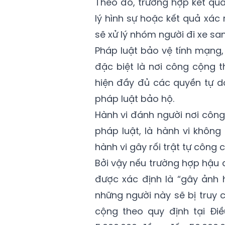
Theo đó, trường hợp kết quả
lý hình sự hoặc kết quả xác
sẽ xử lý nhóm người đi xe san
Pháp luật bảo vệ tính mạng
đặc biệt là nơi công cộng 
hiện đầy đủ các quyền tự 
pháp luật bảo hộ.
Hành vi đánh người nơi công 
pháp luật, là hành vi khôn
hành vi gây rối trật tự công 
Bởi vậy nếu trường hợp hậu 
được xác định là “gây ảnh h
những người này sẽ bị truy c
cộng theo quy định tại Điều