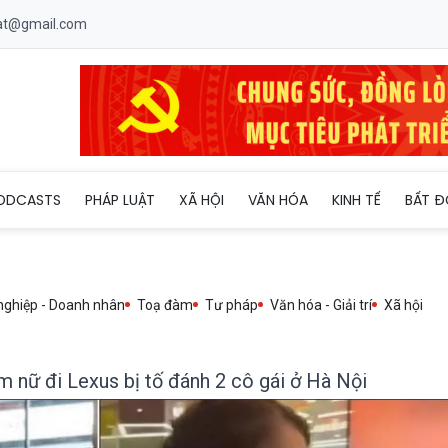
uat@gmail.com
 vụ nhóm nam nữ đi Lexus bị tố đánh 2 cô gái ở Hà Nội
ODCASTS
PHÁP LUẬT
XÃ HỘI
VĂN HÓA
KINH TẾ
BẤT Đ
nghiệp - Doanh nhân
Toạ đàm
Tư pháp
Văn hóa - Giải trí
Xã hội
 nữ đi Lexus bị tố đánh 2 cô gái ở Hà Nội