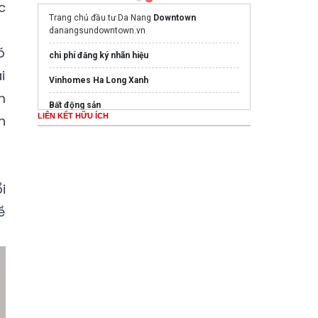
c
Trang chủ đầu tư Da Nang
Downtown
danangsundowntown.vn
ó
chi phí đăng ký nhãn hiệu
i
Vinhomes Ha Long Xanh
m
Bất động sản
LIÊN KẾT HỮU ÍCH
h
Mua nước hoa chính hãng tại
Tprofumo.com
Ghế Massage PoongSan chính hãng
poongsankorea.vn
i
ề