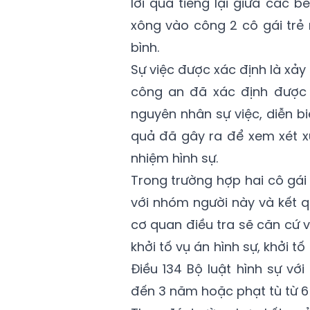
lời qua tiếng lại giữa các 
xông vào công 2 cô gái trẻ 
bình.
Sự việc được xác định là xảy
công an đã xác định được d
nguyên nhân sự việc, diễn b
quả đã gây ra để xem xét x
nhiệm hình sự.
Trong trường hợp hai cô gái 
với nhóm người này và kết q
cơ quan điều tra sẽ căn cứ v
khởi tố vụ án hình sự, khởi tố
Điều 134 Bộ luật hình sự vớ
đến 3 năm hoặc phạt tù từ 6