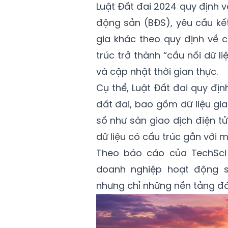
Luật Đất đai 2024 quy định 
động sản (BĐS), yêu cầu kết
gia khác theo quy định về c
trúc trở thành “cầu nối dữ l
và cập nhật thời gian thực.
Cụ thể, Luật Đất đai quy đị
đất đai, bao gồm dữ liệu gi
số như sàn giao dịch điện tử 
dữ liệu có cấu trúc gắn với 
Theo báo cáo của TechSci 
doanh nghiệp hoạt động s
nhưng chỉ những nền tảng đá