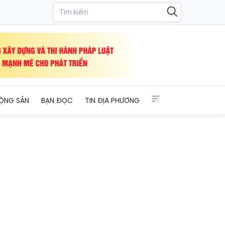
TECH
ỘNG SẢN
BẠN ĐỌC
TIN ĐỊA PHƯƠNG