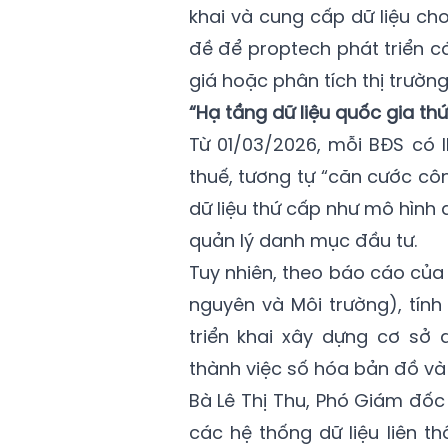
khai và cung cấp dữ liệu cho
đề để proptech phát triển các
giá hoặc phân tích thị trường
“Hạ tầng dữ liệu quốc gia thứ
Từ 01/03/2026, mỗi BĐS có I
thuế, tương tự “căn cước cô
dữ liệu thứ cấp như mô hình 
quản lý danh mục đầu tư.
Tuy nhiên, theo báo cáo của
nguyên và Môi trường), tín
triển khai xây dựng cơ sở d
thành việc số hóa bản đồ và 
Bà Lê Thị Thu, Phó Giám đốc
các hệ thống dữ liệu liên t