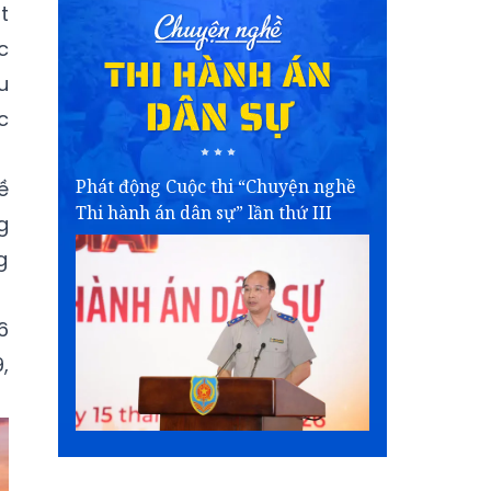
t
c
u
c
Phát động Cuộc thi “Chuyện nghề
ề
Thi hành án dân sự” lần thứ III
g
g
6
,