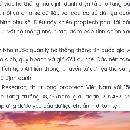
về việc hệ thống mã định danh điện tử cho từng bấ
 nối và chia sẻ dữ liệu với các cơ sở dữ liệu quố
hính phủ số. Điều này khiến proptech phải tái cấ
iệu” với hệ thống nhà nước, đảm bảo tính chính xá
nh Nhà nước quản lý hệ thống thông tin quốc gia v
ao dịch, quy hoạch và giá đất cụ thể. Các nền tản
tích hợp API liên thông, chuyển từ dữ liệu thô san
mã định danh.
Research, thị trường proptech Việt Nam với 15
ẽ tăng trưởng 18,7%/năm giai đoạn 2024-2029
p ứng được yêu cầu dữ liệu chuẩn mới tồn tại.