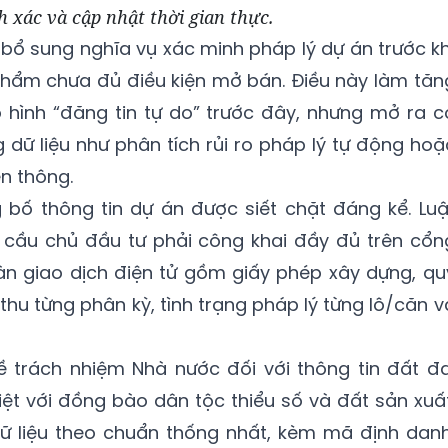
h xác và cập nhật thời gian thực.
 bổ sung nghĩa vụ xác minh pháp lý dự án trước kh
phẩm chưa đủ điều kiện mở bán. Điều này làm tăn
 hình “đăng tin tự do” trước đây, nhưng mở ra c
 dữ liệu như phân tích rủi ro pháp lý tự động hoặ
ên thông.
 bố thông tin dự án được siết chặt đáng kể. Luậ
 cầu chủ đầu tư phải công khai đầy đủ trên cổn
àn giao dịch điện tử gồm giấy phép xây dựng, qu
thu từng phân kỳ, tình trạng pháp lý từng lô/căn v
ề trách nhiệm Nhà nước đối với thông tin đất đa
iệt với đồng bào dân tộc thiểu số và đất sản xuất
dữ liệu theo chuẩn thống nhất, kèm mã định danh