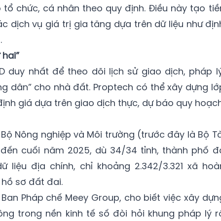
 tổ chức, cá nhân theo quy định. Điều này tạo tiề
 dịch vụ giá trị gia tăng dựa trên dữ liệu như địn
.
 hai”
D duy nhất để theo dõi lịch sử giao dịch, pháp lý
ng dân” cho nhà đất. Proptech có thể xây dựng lớ
định giá dựa trên giao dịch thực, dự báo quy hoạch
 Bộ Nông nghiệp và Môi trường (trước đây là Bộ Tà
h đến cuối năm 2025, dù 34/34 tỉnh, thành phố đ
ữ liệu địa chính, chỉ khoảng 2.342/3.321 xã hoà
hồ sơ đất đai.
 Ban Pháp chế Meey Group, cho biết việc xây dựn
hông trong nền kinh tế số đòi hỏi khung pháp lý r