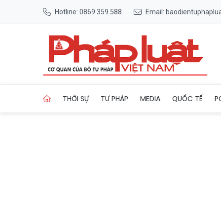
Hotline: 0869 359 588
Email: baodientuphapl
Trang chủ Luật Đất đai 202
THỜI SỰ
TƯ PHÁP
MEDIA
QUỐC TẾ
P