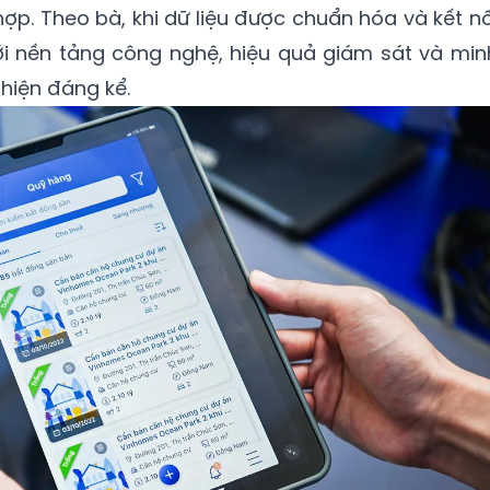
ợp. Theo bà, khi dữ liệu được chuẩn hóa và kết nố
ới nền tảng công nghệ, hiệu quả giám sát và min
thiện đáng kể.