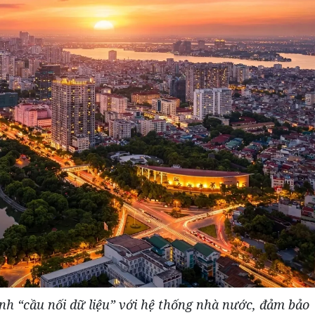
ành “cầu nối dữ liệu” với hệ thống nhà nước, đảm bảo