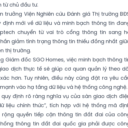
n từ chủ đầu tư.
ện trưởng Viện Nghiên cứu Đánh giá Thị trường BĐ
 định mới về dữ liệu và minh bạch thông tin đan
ptech chuyển từ vai trò cổng thông tin sang h
phần giảm tình trạng thông tin thiếu đồng nhất giữ
n thị trường.
ng Giám đốc SGO Homes, việc minh bạch thông ti
giao dịch thực tế sẽ giúp cơ quan quản lý theo dõ
 xác hơn. Tuy nhiên, điều này cũng đặt ra yêu cầ
 mạnh vào hạ tầng dữ liệu và hệ thống công nghệ.
 quy định rõ ràng nghĩa vụ của sàn giao dịch điệ
dữ liệu chính thức”, tích hợp với hệ thống mã địn
 rộng quyền tiếp cận thông tin đất đai của côn
thống thông tin đất đai quốc gia phải được côn