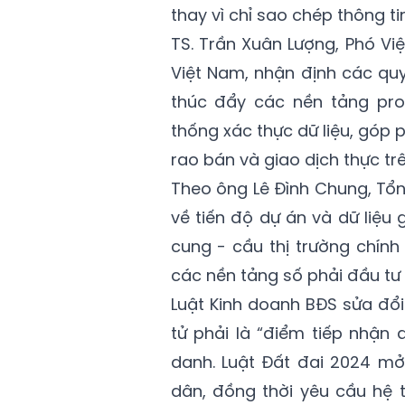
thay vì chỉ sao chép thông ti
TS. Trần Xuân Lượng, Phó Vi
Việt Nam, nhận định các quy
thúc đẩy các nền tảng pro
thống xác thực dữ liệu, góp 
rao bán và giao dịch thực trê
Theo ông Lê Đình Chung, Tổ
về tiến độ dự án và dữ liệu 
cung - cầu thị trường chính
các nền tảng số phải đầu tư
Luật Kinh doanh BĐS sửa đổi
tử phải là “điểm tiếp nhận 
danh. Luật Đất đai 2024 mở
dân, đồng thời yêu cầu hệ 