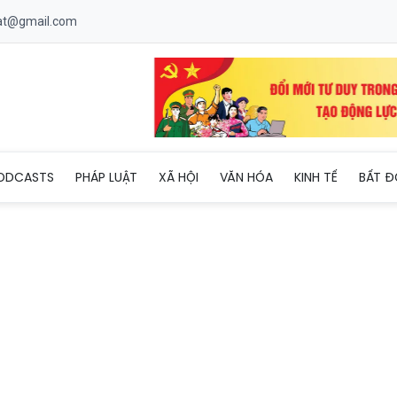
uat@gmail.com
4 và Luật Kinh doanh bất động sản định hình lại cuộc chơi PROP
ODCASTS
PHÁP LUẬT
XÃ HỘI
VĂN HÓA
KINH TẾ
BẤT Đ