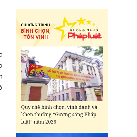
c
o
n
ố
Quy chế bình chọn, vinh danh và
khen thưởng “Gương sáng Pháp
luật” năm 2026