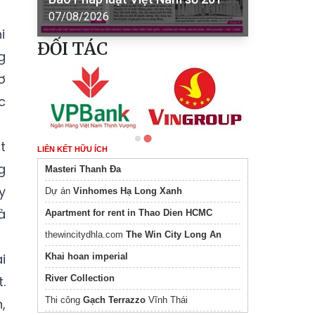
07/08/2026
i
ĐỐI TÁC
g
ơ
c
t
LIÊN KẾT HỮU ÍCH
g
Masteri Thanh Đa
y
Dự án
Vinhomes Hạ Long Xanh
à
Apartment for rent in Thao Dien HCMC
thewincitydhla.com
The Win City Long An
i
Khai hoan imperial
River Collection
.
Thi công
Gạch Terrazzo
Vĩnh Thái
,