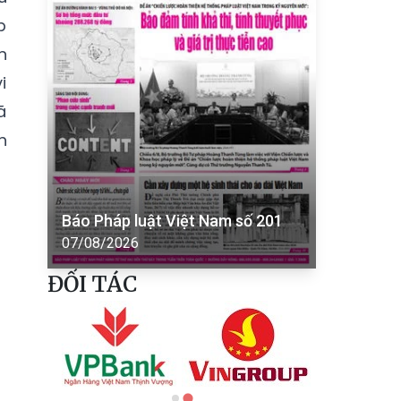
p
n
i
ã
h
Báo Pháp luật Việt Nam số 201
07/08/2026
ĐỐI TÁC