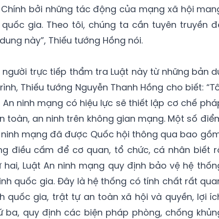
? Chính bởi những tác động của mạng xã hội man
quốc gia. Theo tôi, chúng ta cần tuyên truyền đ
 dung này”, Thiếu tướng Hồng nói.
 người trực tiếp thẩm tra Luật này từ những bản d
rình, Thiếu tướng Nguyễn Thanh Hồng cho biết: “Tô
 An ninh mạng có hiệu lực sẽ thiết lập cơ chế phá
 toàn, an ninh trên không gian mạng. Một số điể
An ninh mạng đã được Quốc hội thông qua bao gồm
ng điều cấm để cơ quan, tổ chức, cá nhân biết r
 hai, Luật An ninh mạng quy định bảo vệ hệ thốn
inh quốc gia. Đây là hệ thống có tính chất rất qua
quốc gia, trật tự an toàn xã hội và quyền, lợi íc
 ba, quy định các biện pháp phòng, chống khủn