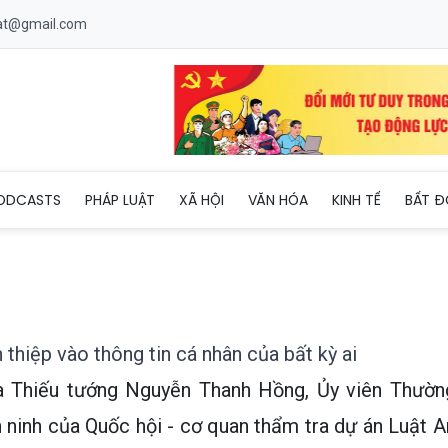
uat@gmail.com
 Không can thiệp vào thông tin cá nhân của bất kỳ ai
ODCASTS
PHÁP LUẬT
XÃ HỘI
VĂN HÓA
KINH TẾ
BẤT Đ
thiệp vào thông tin cá nhân của bất kỳ ai
ủa Thiếu tướng Nguyễn Thanh Hồng, Ủy viên Thườn
 ninh của Quốc hội - cơ quan thẩm tra dự án Luật A