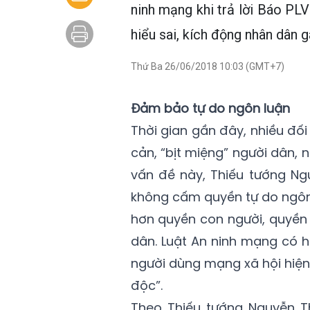
ninh mạng khi trả lời Báo PL
hiểu sai, kích động nhân dân g
Thứ Ba 26/06/2018 10:03 (GMT+7)
Đảm bảo tự do ngôn luận
Thời gian gần đây, nhiều đố
cản, “bịt miệng” người dân,
vấn đề này, Thiếu tướng Ng
không cấm quyền tự do ngôn 
hơn quyền con người, quyền
dân. Luật An ninh mạng có h
người dùng mạng xã hội hiện
độc”.
Theo Thiếu tướng Nguyễn T