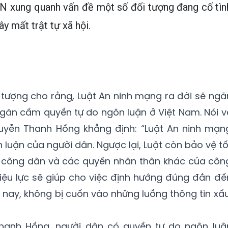
VN xung quanh vấn đề một số đối tượng đang cố tìn
ây mất trật tự xã hội.
i tượng cho rằng, Luật An ninh mạng ra đời sẽ ngă
 ngăn cấm quyền tự do ngôn luận ở Việt Nam. Nói v
uyễn Thanh Hồng khẳng định: “Luật An ninh mạn
luận của người dân. Ngược lại, Luật còn bảo vệ tố
 công dân và các quyền nhân thân khác của côn
iệu lực sẽ giúp cho việc định hướng đúng đắn đế
 nay, không bị cuốn vào những luồng thông tin xấu
hanh Hồng, người dân có quyền tự do ngôn luậ