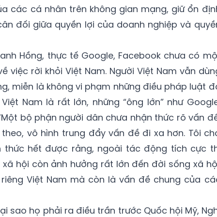
ủa các cá nhân trên không gian mạng, giữ ổn địn
n cân đối giữa quyền lợi của doanh nghiệp và quyề
anh Hồng, thực tế Google, Facebook chưa có mộ
ề việc rời khỏi Việt Nam. Người Việt Nam vẫn dùn
g, miễn là không vi phạm những điều pháp luật đ
Việt Nam là rất lớn, những “ông lớn” như Google
“Một bộ phận người dân chưa nhận thức rõ vấn đề
a theo, vô hình trung đẩy vấn đề đi xa hơn. Tôi ch
 thức hết được rằng, ngoài tác động tích cực th
xã hội còn ảnh hưởng rất lớn đến đời sống xã hội
 riêng Việt Nam mà còn là vấn đề chung của cá
tại sao họ phải ra điều trần trước Quốc hội Mỹ, Ngh