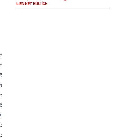
LIÊN KẾT HỮU ÍCH
n
m
ã
a
h
ã
i
p
o