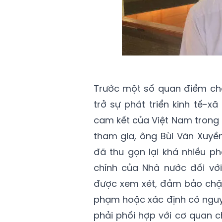
Trước một số quan điểm cho
trở sự phát triển kinh tế-x
cam kết của Việt Nam trong
tham gia, ông Bùi Văn Xuyề
đã thu gọn lại khá nhiều p
chính của Nhà nước đối vớ
được xem xét, đảm bảo chặt
phạm hoặc xác định có nguy
phải phối hợp với cơ quan 