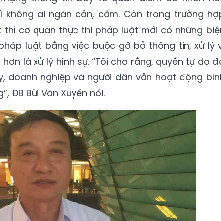
ì không ai ngăn cản, cấm. Còn trong trường hợ
 thì cơ quan thực thi pháp luật mới có những biệ
háp luật bằng việc buộc gỡ bỏ thông tin, xử lý v
ơn là xử lý hình sự. “Tôi cho rằng, quyền tự do đ
ậy, doanh nghiệp và người dân vẫn hoạt động bìn
, ĐB Bùi Văn Xuyền nói.