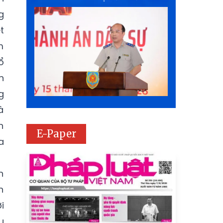
g
t
m
ổ
n
g
à
n
E-Paper
a
n
n
i
u