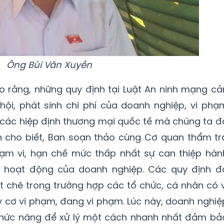
Ông Bùi Văn Xuyền
 rằng, những quy định tại Luật An ninh mạng cả
ã hội, phát sinh chi phí của doanh nghiệp, vi phạ
 các hiệp định thương mại quốc tế mà chúng ta đ
n cho biết, Ban soạn thảo cùng Cơ quan thẩm tr
hạm vi, hạn chế mức thấp nhất sự can thiệp hàn
i hoạt động của doanh nghiệp. Các quy định đ
 chẽ trong trường hợp các tổ chức, cá nhân có v
 cơ vi phạm, đang vi phạm. Lúc này, doanh nghiệ
chức năng để xử lý một cách nhanh nhất đảm bả