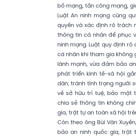
bố mạng, tấn công mạng, gi
Luật An ninh mạng cũng qu
quyền và xác định rõ trách
thông tin cá nhân để phục 
ninh mạng. Luật quy định rõ 
cá nhân khi tham gia không
lành mạnh, vừa đảm bảo an n
phát triển kinh tế-xã hội 
dân; tránh tình trạng người
về sở hữu trí tuệ, bảo mật 
chia sẻ thông tin không ch
gia, trật tự an toàn xã hội t
Còn theo ông Bùi Văn Xuyền
bảo an ninh quốc gia, trật