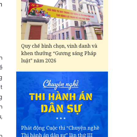
h
Quy chế bình chọn, vinh danh và
khen thưởng “Gương sáng Pháp
n
luật” năm 2026
ề
g
t
g
n
,
Phát động Cuộc thi “Chuyện nghề
Thi hành án dân sự” lần thứ III
n