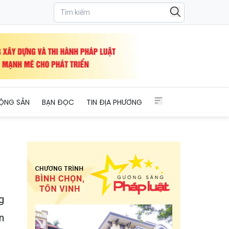
ỘNG SẢN
BẠN ĐỌC
TIN ĐỊA PHƯƠNG
g
n