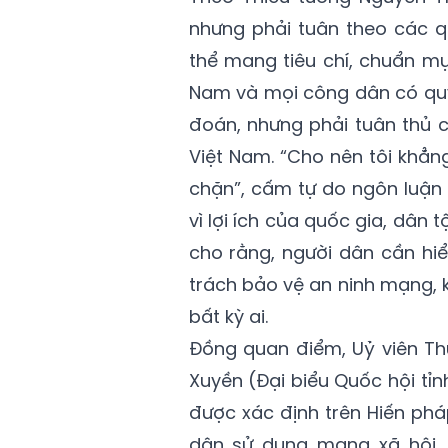
nhưng phải tuân theo các q
thể mang tiêu chí, chuẩn m
Nam và mọi công dân có quy
đoán, nhưng phải tuân thủ c
Việt Nam. “Cho nên tôi khẳng
chặn”, cấm tự do ngôn luận 
vì lợi ích của quốc gia, dân
cho rằng, người dân cần hi
trách bảo vệ an ninh mạng, 
bất kỳ ai.
Đồng quan điểm, Uỷ viên Th
Xuyền (Đại biểu Quốc hội tỉn
được xác định trên Hiến phá
dân sử dụng mạng xã hội,