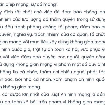
án điệp mạng, sự cố mạng”.
y định rất chặt chẽ việc để đảm bảo chống lạ
 nhiệm của lực lượng có thẩm quyền trong sử dụn
vụ đấu tranh phòng, chống tội phạm, đảm bảo a
quyền, nghĩa vụ, trách nhiệm của cơ quan, tổ chức
 gian mạng với mục tiêu xây dựng không gian mạn
inh quốc gia, trật tự an toàn xã hội, vừa phục v
gắn với việc đảm bảo quyền con người, quyền côn
 sử dụng không gian mạng vi phạm một số quy địn
thông tin cá nhân, thậm chí nhiều người phát tán
ính xác, bôi nhọ cá nhân, xâm phạm an ninh quố
rên không gian mạng.
, cái được lớn nhất của Luật An ninh mạng là đả
 tự an toàn xã hội trên phạm vi không gian mạng