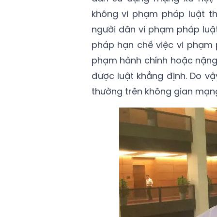
không vi phạm pháp luật th
người dân vi phạm pháp luật
pháp hạn chế việc vi phạm p
phạm hành chính hoặc nặng h
được luật khẳng định. Do v
thường trên không gian mạng”