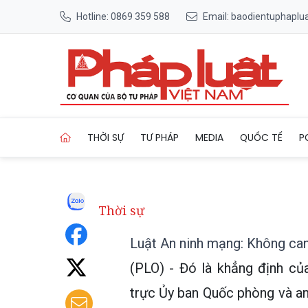
Hotline: 0869 359 588
Email: baodientuphapl
Trang chủ Luật An ninh mạng:
THỜI SỰ
TƯ PHÁP
MEDIA
QUỐC TẾ
P
Thời sự
Luật An ninh mạng: Không can 
(PLO) - Đó là khẳng định c
trực Ủy ban Quốc phòng và an