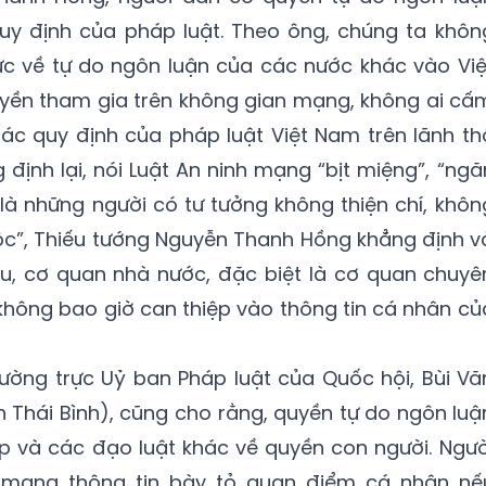
uy định của pháp luật. Theo ông, chúng ta khôn
ực về tự do ngôn luận của các nước khác vào Việ
ền tham gia trên không gian mạng, không ai cấ
ác quy định của pháp luật Việt Nam trên lãnh th
 định lại, nói Luật An ninh mạng “bịt miệng”, “ngă
là những người có tư tưởng không thiện chí, khôn
 tộc”, Thiếu tướng Nguyễn Thanh Hồng khẳng định v
ểu, cơ quan nhà nước, đặc biệt là cơ quan chuyê
không bao giờ can thiệp vào thông tin cá nhân củ
ường trực Uỷ ban Pháp luật của Quốc hội, Bùi Vă
h Thái Bình), cũng cho rằng, quyền tự do ngôn luậ
p và các đạo luật khác về quyền con người. Ngườ
 mạng thông tin bày tỏ quan điểm cá nhân nế