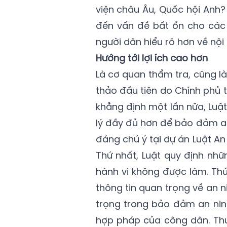
viện châu Âu, Quốc hội Anh
đến vấn đề bất ổn cho các 
người dân hiểu rõ hơn về nội
Hướng tới lợi ích cao hơn
Là cơ quan thẩm tra, cũng là
thảo đầu tiên do Chính phủ t
khẳng định một lần nữa, Luật
lý đầy đủ hơn để bảo đảm an
đáng chú ý tại dự án Luật 
Thứ nhất, Luật quy định nhữ
hành vi không được làm. Thứ
thông tin quan trọng về an n
trọng trong bảo đảm an ninh 
hợp pháp của công dân. Thứ