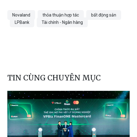
Novaland
thỏa thuận hợp tác
bất động sản
LPBank
Tài chính - Ngân hàng
TIN CÙNG CHUYÊN MỤC