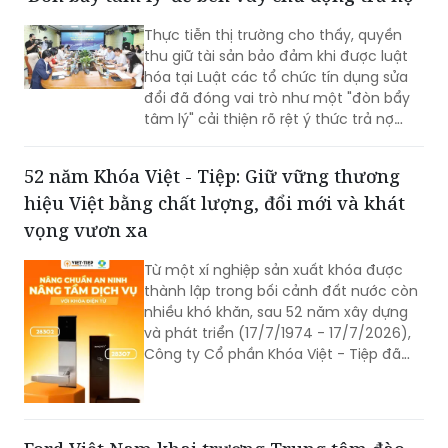
Thực tiễn thị trường cho thấy, quyền
thu giữ tài sản bảo đảm khi được luật
hóa tại Luật các tổ chức tín dụng sửa
đổi đã đóng vai trò như một "đòn bẩy
tâm lý" cải thiện rõ rệt ý thức trả nợ
của bên vay.
52 năm Khóa Việt - Tiệp: Giữ vững thương
hiệu Việt bằng chất lượng, đổi mới và khát
vọng vươn xa
Từ một xí nghiệp sản xuất khóa được
thành lập trong bối cảnh đất nước còn
nhiều khó khăn, sau 52 năm xây dựng
và phát triển (17/7/1974 - 17/7/2026),
Công ty Cổ phần Khóa Việt - Tiệp đã
trở thành một trong những doanh
nghiệp cơ khí tiêu biểu của Việt Nam.
Hành trình hơn nửa thế kỷ ấy không chỉ
là câu chuyện tăng trưởng của một