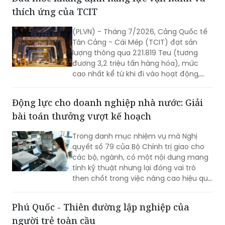
thích ứng của TCIT
(PLVN) - Tháng 7/2026, Cảng Quốc tế
Tân Cảng - Cái Mép (TCIT) đạt sản
lượng thông qua 221.819 Teu (tương
đương 3,2 triệu tấn hàng hóa), mức
cao nhất kể từ khi đi vào hoạt động,
vượt kỷ lục được thiết lập vào tháng
8/2025. Kết quả này không chỉ đánh
Động lực cho doanh nghiệp nhà nước: Giải
dấu bước tăng trưởng về sản lượng mà
bài toán thưởng vượt kế hoạch
còn khẳng định năng lực vận hành, khả
năng thích ứng và chất lượng dịch vụ
Trong danh mục nhiệm vụ mà Nghị
của TCIT trong bối cảnh thị trường vận
quyết số 79 của Bộ Chính trị giao cho
tải biển và chuỗi cung ứng toàn cầu
các bộ, ngành, có một nội dung mang
còn nhiều biến động.
tính kỹ thuật nhưng lại đóng vai trò
then chốt trong việc nâng cao hiệu quả
hoạt động của doanh nghiệp nhà nước
(DNNN): xây dựng cơ chế thưởng theo
Phú Quốc - Thiên đường lập nghiệp của
tỷ lệ đối với phần lợi nhuận vượt kế
người trẻ toàn cầu
hoạch.