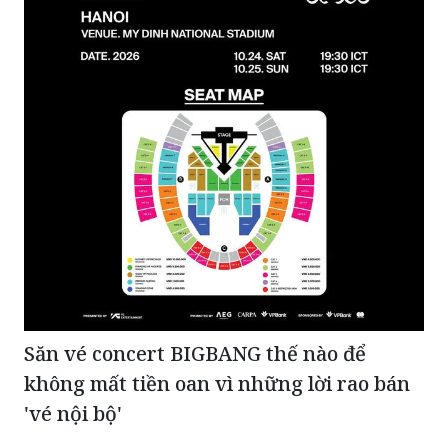
Săn vé concert BIGBANG thế nào để
không mất tiền oan vì những lời rao bán
'vé nội bộ'