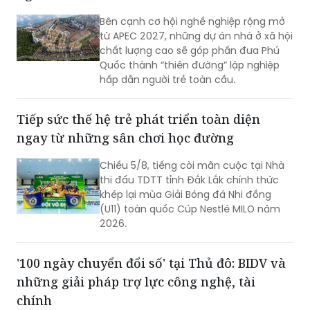
Bên cạnh cơ hội nghề nghiệp rộng mở
từ APEC 2027, những dự án nhà ở xã hội
chất lượng cao sẽ góp phần đưa Phú
Quốc thành “thiên đường” lập nghiệp
hấp dẫn người trẻ toàn cầu.
Tiếp sức thế hệ trẻ phát triển toàn diện
ngay từ những sân chơi học đường
Chiều 5/8, tiếng còi mãn cuộc tại Nhà
thi đấu TDTT tỉnh Đắk Lắk chính thức
khép lại mùa Giải Bóng đá Nhi đồng
(U11) toàn quốc Cúp Nestlé MILO năm
2026.
'100 ngày chuyển đổi số' tại Thủ đô: BIDV và
những giải pháp trợ lực công nghệ, tài
chính