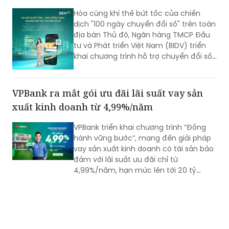
Hòa cùng khí thế bứt tốc của chiến
dịch "100 ngày chuyển đổi số" trên toàn
địa bàn Thủ đô, Ngân hàng TMCP Đầu
tư và Phát triển Việt Nam (BIDV) triển
khai chương trình hỗ trợ chuyển đổi số
và tín dụng quy mô lớn cho doanh
nghiệp, hộ kinh doanh và các đơn vị sự
nghiệp.
VPBank ra mắt gói ưu đãi lãi suất vay sản
xuất kinh doanh từ 4,99%/năm
VPBank triển khai chương trình “Đồng
hành vững bước”, mang đến giải pháp
vay sản xuất kinh doanh có tài sản bảo
đảm với lãi suất ưu đãi chỉ từ
4,99%/năm, hạn mức lên tới 20 tỷ
đồng cùng nhiều tiện ích quản lý tài
chính hiện đại. Với thời gian phê duyệt
nhanh chóng chỉ 1 phút, đây được đánh
giá là giải pháp nguồn vốn tối ưu cho
hộ kinh doanh.