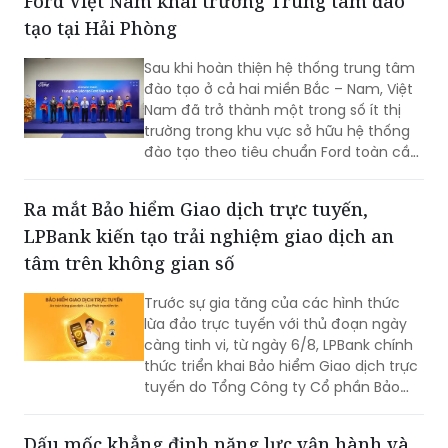
Ford Việt Nam khai trương Trung tâm đào
thương hiệu “quốc dân”, mà còn phản
tạo tại Hải Phòng
ánh sự bền bỉ của doanh nghiệp Việt
trong quá trình đổi mới, hội nhập và
Sau khi hoàn thiện hệ thống trung tâm
không ngừng nâng cao năng lực cạnh
đào tạo ở cả hai miền Bắc – Nam, Việt
tranh.
Nam đã trở thành một trong số ít thị
trường trong khu vực sở hữu hệ thống
đào tạo theo tiêu chuẩn Ford toàn cầu,
cùng với Thái Lan, Nam Phi, Úc và
Philippin.
Ra mắt Bảo hiểm Giao dịch trực tuyến,
LPBank kiến tạo trải nghiệm giao dịch an
tâm trên không gian số
Trước sự gia tăng của các hình thức
lừa đảo trực tuyến với thủ đoạn ngày
càng tinh vi, từ ngày 6/8, LPBank chính
thức triển khai Bảo hiểm Giao dịch trực
tuyến do Tổng Công ty Cổ phần Bảo
hiểm LPBank (LPBI) cung cấp.
Dấu mốc khẳng định năng lực vận hành và