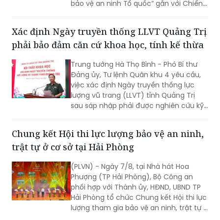
bảo vệ an ninh Tổ quốc” gắn với Chiến
dịch Thanh niên Công an tình nguyện
hè năm 2026.
Xác định Ngày truyền thống LLVT Quảng Trị
phải bảo đảm căn cứ khoa học, tính kế thừa
Trung tướng Hà Thọ Bình - Phó Bí thư
Đảng ủy, Tư lệnh Quân khu 4 yêu cầu,
việc xác định Ngày truyền thống lực
lượng vũ trang (LLVT) tỉnh Quảng Trị
sau sáp nhập phải được nghiên cứu kỹ
lưỡng, bảo đảm căn cứ khoa học, tính
kế thừa và tạo sự đồng thuận cao...
Chung kết Hội thi lực lượng bảo vệ an ninh,
trật tự ở cơ sở tại Hải Phòng
(PLVN) - Ngày 7/8, tại Nhà hát Hoa
Phượng (TP Hải Phòng), Bộ Công an
phối hợp với Thành ủy, HĐND, UBND TP
Hải Phòng tổ chức Chung kết Hội thi lực
lượng tham gia bảo vệ an ninh, trật tự ở
cơ sở giỏi toàn quốc lần thứ nhất, năm