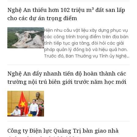
2026 với chủ đề "Vững nghiệp vụ - Trọn
Nghệ An thiếu hơn 102 triệu m³ đất san lấp
niềm tin. Vì an ninh Tổ quốc và bình yên
cho các dự án trọng điểm
cuộc sống".
Hiện nhu cầu vật liệu xây dựng phục vụ
các công trình trọng điểm trên địa bàn
tỉnh tiếp tục gia tăng, đòi hỏi các giải
pháp quản lý đồng bộ và hiệu quả hơn.
Trước đó, Ban Thường vụ Tỉnh ủy Nghệ
An đã ban hành Kết luận về tăng cường
công tác quản lý hoạt động khoáng
Nghệ An đẩy nhanh tiến độ hoàn thành các
sản trên địa bàn tỉnh.
trường nội trú biên giới trước năm học mới
Công ty Điện lực Quảng Trị bàn giao nhà