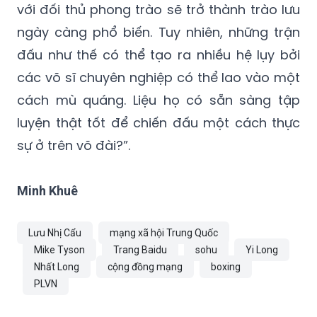
với đối thủ phong trào sẽ trở thành trào lưu
ngày càng phổ biến. Tuy nhiên, những trận
đấu như thế có thể tạo ra nhiều hệ lụy bởi
các võ sĩ chuyên nghiệp có thể lao vào một
cách mù quáng. Liệu họ có sẵn sàng tập
luyện thật tốt để chiến đấu một cách thực
sự ở trên võ đài?”.
Minh Khuê
Lưu Nhị Cẩu
mạng xã hội Trung Quốc
Mike Tyson
Trang Baidu
sohu
Yi Long
Nhất Long
cộng đồng mạng
boxing
PLVN