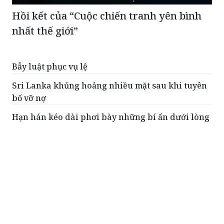
Hồi kết của “Cuộc chiến tranh yên bình
nhất thế giới”
Bẫy luật phục vụ lệ
Sri Lanka khủng hoảng nhiều mặt sau khi tuyên
bố vỡ nợ
Hạn hán kéo dài phơi bày những bí ẩn dưới lòng
hồ nước ngọt lớn nhất nước Mỹ
Láng giềng thêm gắn kết
Châu lục không còn dễ thu phục
ĐỌC THÊM
Chấm dứt hủ tục đáng sợ của nhiều bộ tộc