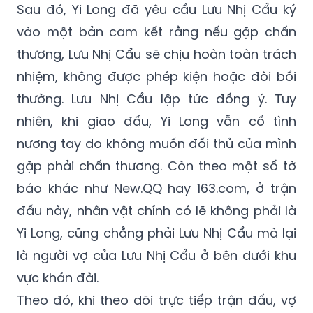
Sau đó, Yi Long đã yêu cầu Lưu Nhị Cẩu ký
vào một bản cam kết rằng nếu gặp chấn
thương, Lưu Nhị Cẩu sẽ chịu hoàn toàn trách
nhiệm, không được phép kiện hoặc đòi bồi
thường. Lưu Nhị Cẩu lập tức đồng ý. Tuy
nhiên, khi giao đấu, Yi Long vẫn cố tình
nương tay do không muốn đối thủ của mình
gặp phải chấn thương. Còn theo một số tờ
báo khác như New.QQ hay 163.com, ở trận
đấu này, nhân vật chính có lẽ không phải là
Yi Long, cũng chẳng phải Lưu Nhị Cẩu mà lại
là người vợ của Lưu Nhị Cẩu ở bên dưới khu
vực khán đài.
Theo đó, khi theo dõi trực tiếp trận đấu, vợ