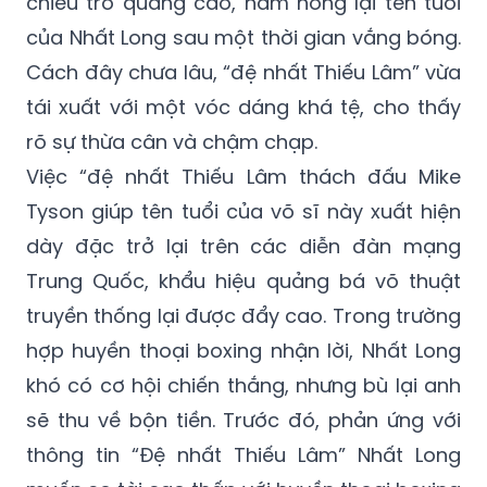
chiêu trò quảng cáo, hâm nóng lại tên tuổi
của Nhất Long sau một thời gian vắng bóng.
Cách đây chưa lâu, “đệ nhất Thiếu Lâm” vừa
tái xuất với một vóc dáng khá tệ, cho thấy
rõ sự thừa cân và chậm chạp.
Việc “đệ nhất Thiếu Lâm thách đấu Mike
Tyson giúp tên tuổi của võ sĩ này xuất hiện
dày đặc trở lại trên các diễn đàn mạng
Trung Quốc, khẩu hiệu quảng bá võ thuật
truyền thống lại được đẩy cao. Trong trường
hợp huyền thoại boxing nhận lời, Nhất Long
khó có cơ hội chiến thắng, nhưng bù lại anh
sẽ thu về bộn tiền. Trước đó, phản ứng với
thông tin “Đệ nhất Thiếu Lâm” Nhất Long