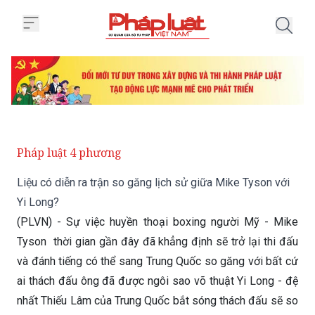
Trang chủ Liệu có diễn ra trận s
Pháp luật 4 phương
Liệu có diễn ra trận so găng lịch sử giữa Mike Tyson với
Yi Long?
(PLVN) - Sự việc huyền thoại boxing người Mỹ - Mike
Tyson thời gian gần đây đã khẳng định sẽ trở lại thi đấu
và đánh tiếng có thể sang Trung Quốc so găng với bất cứ
ai thách đấu ông đã được ngôi sao võ thuật Yi Long - đệ
nhất Thiếu Lâm của Trung Quốc bắt sóng thách đấu sẽ so