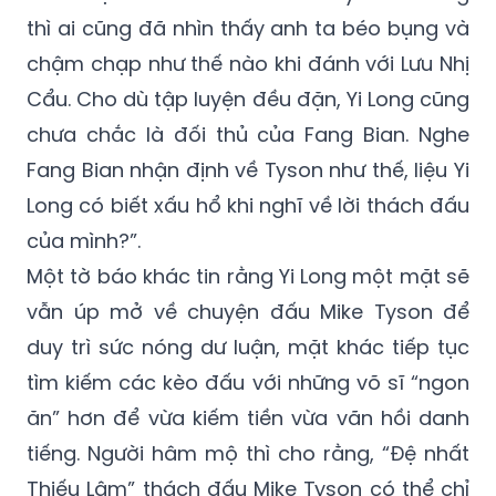
thì ai cũng đã nhìn thấy anh ta béo bụng và
chậm chạp như thế nào khi đánh với Lưu Nhị
Cẩu. Cho dù tập luyện đều đặn, Yi Long cũng
chưa chắc là đối thủ của Fang Bian. Nghe
Fang Bian nhận định về Tyson như thế, liệu Yi
Long có biết xấu hổ khi nghĩ về lời thách đấu
của mình?”.
Một tờ báo khác tin rằng Yi Long một mặt sẽ
vẫn úp mở về chuyện đấu Mike Tyson để
duy trì sức nóng dư luận, mặt khác tiếp tục
tìm kiếm các kèo đấu với những võ sĩ “ngon
ăn” hơn để vừa kiếm tiền vừa vãn hồi danh
tiếng. Người hâm mộ thì cho rằng, “Đệ nhất
Thiếu Lâm” thách đấu Mike Tyson có thể chỉ