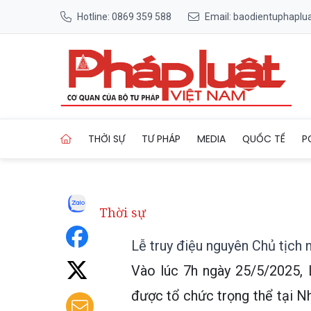
Hotline: 0869 359 588
Email: baodientuphapl
Trang chủ Lễ truy điệu nguy
THỜI SỰ
TƯ PHÁP
MEDIA
QUỐC TẾ
P
Thời sự
Lễ truy điệu nguyên Chủ tịch
Vào lúc 7h ngày 25/5/2025, 
được tổ chức trọng thể tại Nh