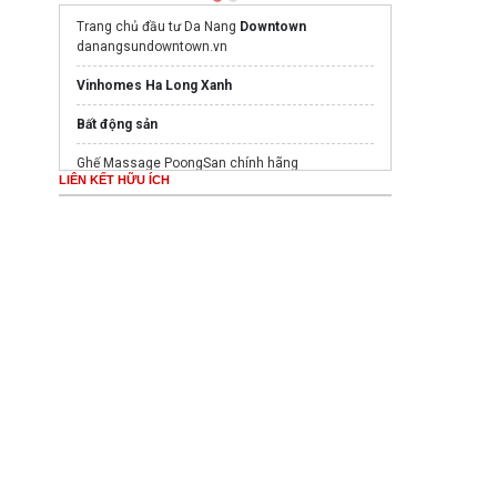
Trang chủ đầu tư Da Nang
Downtown
danangsundowntown.vn
Vinhomes Ha Long Xanh
Bất động sản
Ghế Massage PoongSan chính hãng
LIÊN KẾT HỮU ÍCH
poongsankorea.vn
Mua nước hoa chính hãng tại
Tprofumo.com
giá vé máy bay đi huế
Mua nước hoa chính hãng tại
Tprofumo.com