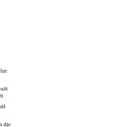
 lực
xuất
ới
 dễ
h đặc