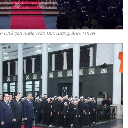
ên Chủ tịch nước Trần Đức Lương. Ảnh: TTXVN