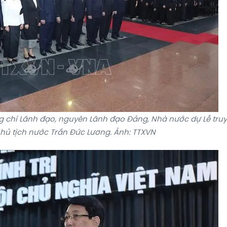
g chí Lãnh đạo, nguyên Lãnh đạo Đảng, Nhà nước dự Lễ truy
hủ tịch nước Trần Đức Lương. Ảnh: TTXVN