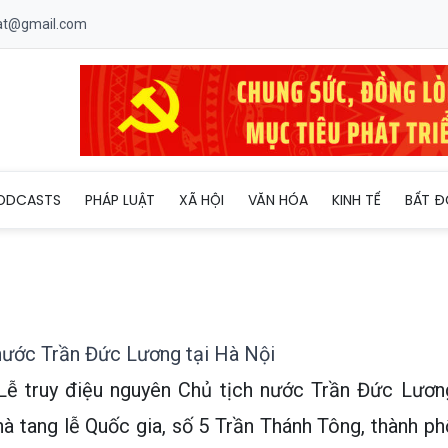
uat@gmail.com
ên Chủ tịch nước Trần Đức Lương tại Hà Nội
ODCASTS
PHÁP LUẬT
XÃ HỘI
VĂN HÓA
KINH TẾ
BẤT Đ
 nước Trần Đức Lương tại Hà Nội
Lễ truy điệu nguyên Chủ tịch nước Trần Đức Lươn
à tang lễ Quốc gia, số 5 Trần Thánh Tông, thành ph