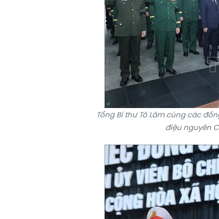
Tổng Bí thư Tô Lâm cùng các đồn
điệu nguyên C