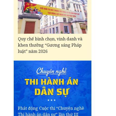
Quy chế bình chọn, vinh danh và
khen thưởng “Gương sáng Pháp
luật” năm 2026
Phát động Cuộc thi “Chuyện nghề
Thi hành án dân sự” lần thứ III