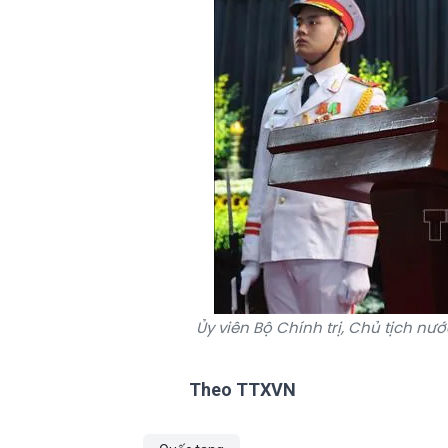
Ủy viên Bộ Chính trị, Chủ tịch nư
Theo TTXVN