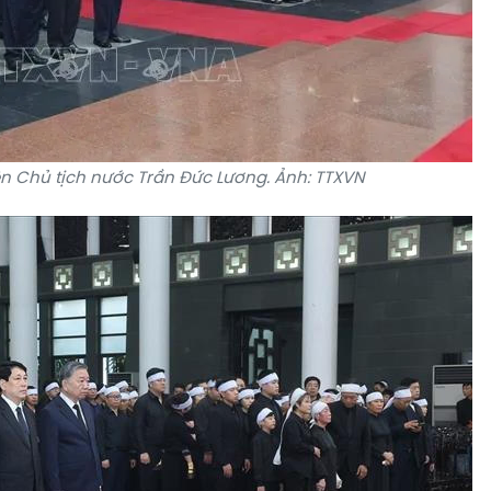
ên Chủ tịch nước Trần Đức Lương. Ảnh: TTXVN