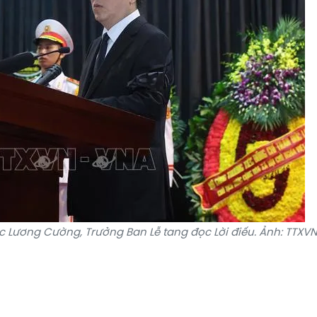
ớc Lương Cường, Trưởng Ban Lễ tang đọc Lời điếu. Ảnh: TTXV