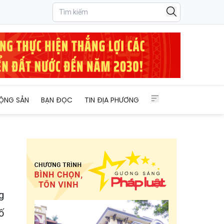
ỘNG SẢN
BẠN ĐỌC
TIN ĐỊA PHƯƠNG
g
ố