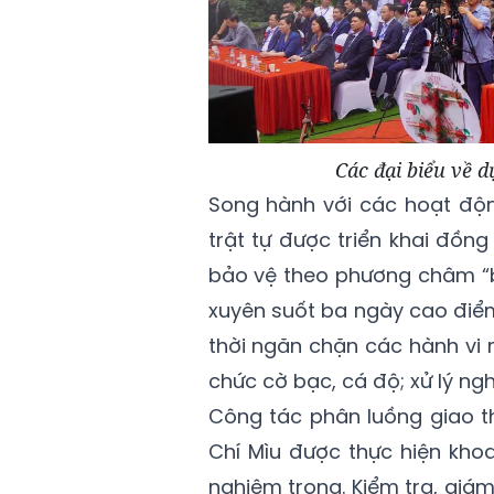
Các đại biểu về 
Song hành với các hoạt độn
trật tự được triển khai đồn
bảo vệ theo phương châm “b
xuyên suốt ba ngày cao điểm
thời ngăn chặn các hành vi m
chức cờ bạc, cá độ; xử lý ng
Công tác phân luồng giao t
Chí Mìu được thực hiện khoa
nghiêm trọng. Kiểm tra, giá