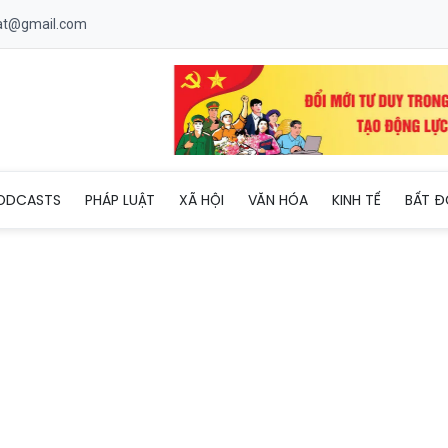
uat@gmail.com
i về lần đầu hội quân đội tuyển quốc gia
ODCASTS
PHÁP LUẬT
XÃ HỘI
VĂN HÓA
KINH TẾ
BẤT Đ