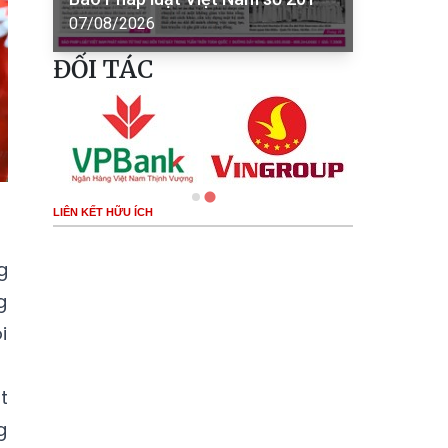
07/08/2026
ĐỐI TÁC
LIÊN KẾT HỮU ÍCH
g
g
i
t
g