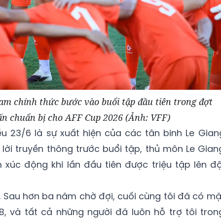
Nam chính thức bước vào buổi tập đầu tiên trong đợt
uấn chuẩn bị cho AFF Cup 2026 (Ảnh: VFF)
u 23/6 là sự xuất hiện của các tân binh Le Gian
ả lời truyền thông trước buổi tập, thủ môn Le Gian
 xúc động khi lần đầu tiên được triệu tập lên độ
ào. Sau hơn ba năm chờ đợi, cuối cùng tôi đã có mặ
, và tất cả những người đã luôn hỗ trợ tôi tron