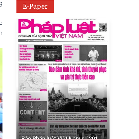
g
E-Paper
c
n
Báo Pháp luật Việt Nam số 201