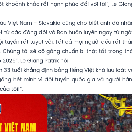
ột khoảnh khắc rất hạnh phúc đối với tôi”, Le Gian
u Việt Nam – Slovakia cũng cho biết anh đã nhậ
t từ các đồng đội và Ban huấn luyện ngay từ ngà
i tuyển rất tuyệt vời. Tất cả mọi người đều rất thâ
u. Chúng tôi sẽ cố gắng chuẩn bị thật tốt trong thờ
 2026”, Le Giang Patrik nói.
 33 tuổi khẳng định bằng tiếng Việt khá lưu loát v
gắng hết mình vì đội tuyển quốc gia và người hâ
ủa tôi!”.