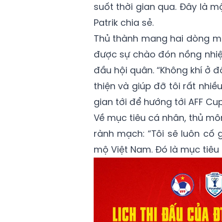
suốt thời gian qua. Đây là m
Patrik chia sẻ.
Thủ thành mang hai dòng má
được sự chào đón nồng nhiệ
đầu hội quân. “Không khí ở độ
thiện và giúp đỡ tôi rất nhiề
gian tới để hướng tới AFF Cup
Về mục tiêu cá nhân, thủ môn
rành mạch: “Tôi sẽ luôn cố 
mộ Việt Nam. Đó là mục tiêu c