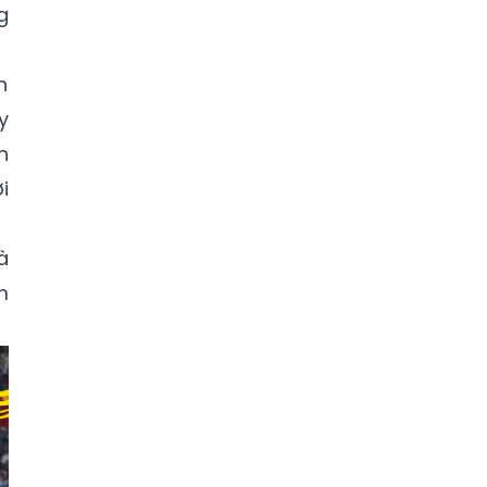
g
n
y
n
i
à
m