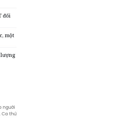
 đối
c, một
 lượng
p người
. Ca thứ