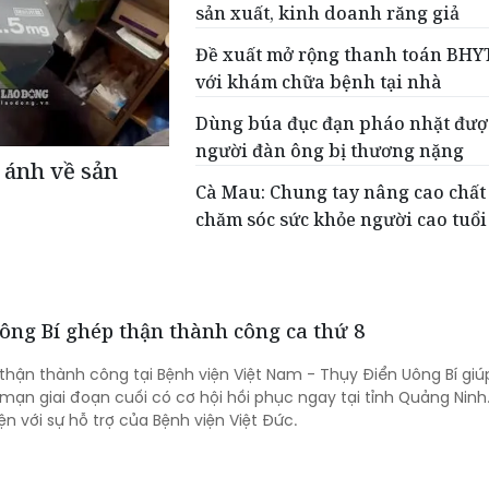
sản xuất, kinh doanh răng giả
Đề xuất mở rộng thanh toán BHYT
với khám chữa bệnh tại nhà
Dùng búa đục đạn pháo nhặt đượ
người đàn ông bị thương nặng
 ánh về sản
Cà Mau: Chung tay nâng cao chất
chăm sóc sức khỏe người cao tuổi
ông Bí ghép thận thành công ca thứ 8
thận thành công tại Bệnh viện Việt Nam - Thụy Điển Uông Bí giú
mạn giai đoạn cuối có cơ hội hồi phục ngay tại tỉnh Quảng Ninh
n với sự hỗ trợ của Bệnh viện Việt Đức.