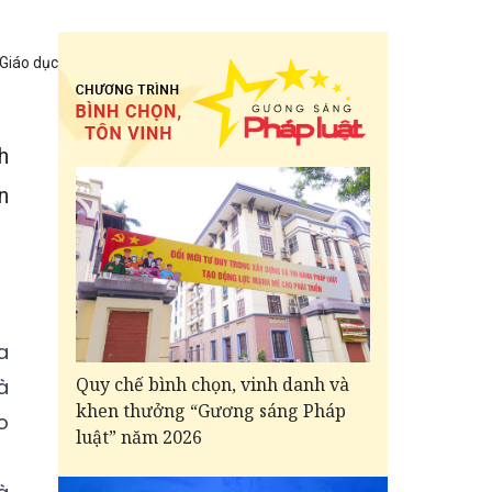
 Giáo dục
h
n
a
Quy chế bình chọn, vinh danh và
à
khen thưởng “Gương sáng Pháp
o
luật” năm 2026