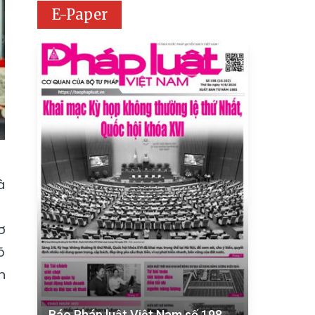
E-Paper
à
ơ
õ
h
Báo Pháp luật Việt Nam số 198