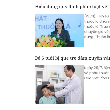
Hiểu đúng quy định pháp luật về 
(PLVN) - Nhiều
thuốc lá điếu 
thuốc lá. Trao
chuyên gia về 
đúng. Thuốc là
định về địa đi
được áp dụng t
Bé 6 tuổi bị que tre đâm xuyên vàn
Ngày 29/7, Bện
và phẫu thuật 
Cửa Việt, tỉnh 