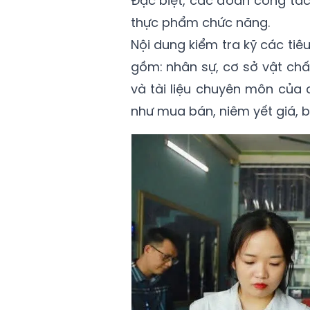
Đặc biệt, các đoàn công tác
thực phẩm chức năng.
Nội dung kiểm tra kỹ các ti
gồm: nhân sự, cơ sở vật chất
và tài liệu chuyên môn của
như mua bán, niêm yết giá, 