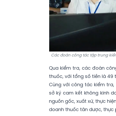
Các đoàn công tác tập trung kiể
Qua kiểm tra, các đoàn công
thuốc, với tổng số tiền là 49 
Cùng với công tác kiểm tra,
sở ký cam kết không kinh d
nguồn gốc, xuất xứ, thực hiện
doanh thuốc tân dược, thự