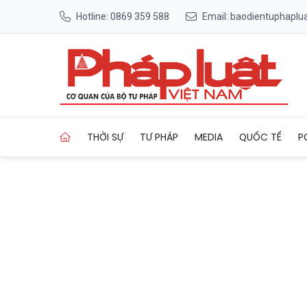
Hotline: 0869 359 588
Email: baodientuphapl
Trang chủ Lào Cai xử phạt 
THỜI SỰ
TƯ PHÁP
MEDIA
QUỐC TẾ
P