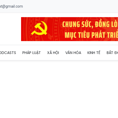
uat@gmail.com
nhiều cơ sở kinh doanh thuốc và thực phẩm chức năng
ODCASTS
PHÁP LUẬT
XÃ HỘI
VĂN HÓA
KINH TẾ
BẤT Đ