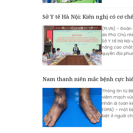
Sở Y tế Hà Nội: Kiến nghị có cơ ch
(PLVN) - Đoàn
do Phó Chủ nhi
Sở Y tế Hà Nội
nâng cao chất 
quyền địa phư
Nam thanh niên mắc bệnh cực h
Thông tin từ B
viêm mạch vừa
nhân ái toan k
EGPA) – một bệ
biệt ở người ch