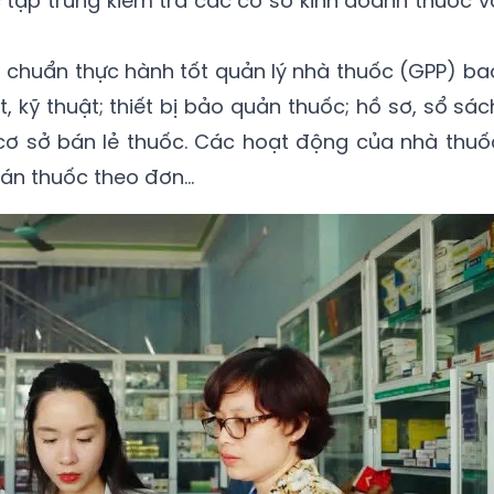
 tập trung kiểm tra các cơ sở kinh doanh thuốc v
êu chuẩn thực hành tốt quản lý nhà thuốc (GPP) ba
, kỹ thuật; thiết bị bảo quản thuốc; hồ sơ, sổ sác
 cơ sở bán lẻ thuốc. Các hoạt động của nhà thuố
bán thuốc theo đơn…