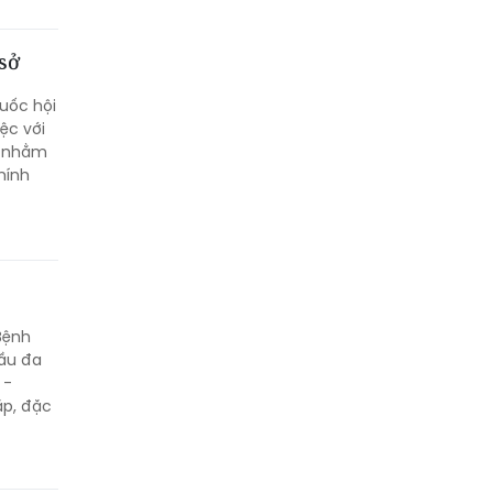
 sở
uốc hội
ệc với
tế nhằm
hính
Bệnh
ầu đa
 -
ặp, đặc