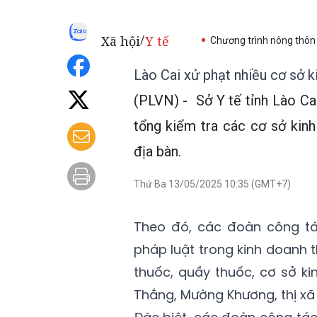
Xã hội
Y tế
/
Chương trình nông thôn
Lào Cai xử phạt nhiều cơ sở 
(PLVN) - Sở Y tế tỉnh Lào Cai
tổng kiểm tra các cơ sở kin
địa bàn.
Thứ Ba 13/05/2025 10:35 (GMT+7)
Theo đó, các đoàn công tá
pháp luật trong kinh doanh
thuốc, quầy thuốc, cơ sở k
Thắng, Mường Khương, thị xã 