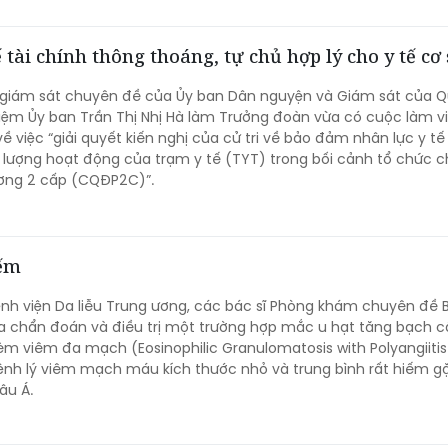
ế tài chính thông thoáng, tự chủ hợp lý cho y tế cơ
 giám sát chuyên đề của Ủy ban Dân nguyện và Giám sát của Q
ệm Ủy ban Trần Thị Nhị Hà làm Trưởng đoàn vừa có cuộc làm vi
 về việc “giải quyết kiến nghị của cử tri về bảo đảm nhân lực y 
lượng hoạt động của trạm y tế (TYT) trong bối cảnh tổ chức c
ơng 2 cấp (CQĐP2C)”.
iếm
ệnh viện Da liễu Trung ương, các bác sĩ Phòng khám chuyên đề 
 chẩn đoán và điều trị một trường hợp mắc u hạt tăng bạch c
èm viêm đa mạch (Eosinophilic Granulomatosis with Polyangiitis
nh lý viêm mạch máu kích thước nhỏ và trung bình rất hiếm g
âu Á.