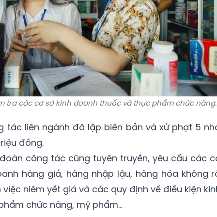
m tra các cơ sở kinh doanh thuốc và thực phẩm chức năng.
 tác liên ngành đã lập biên bản và xử phạt 5 nh
triệu đồng.
 đoàn công tác cũng tuyên truyền, yêu cầu các c
oanh hàng giả, hàng nhập lậu, hàng hóa không r
 việc niêm yết giá và các quy định về điều kiện kin
c phẩm chức năng, mỹ phẩm…