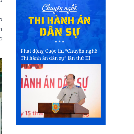
à
o
h
c
Phát động Cuộc thi “Chuyện nghề
Thi hành án dân sự” lần thứ III