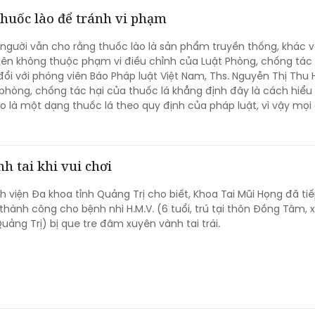
thuốc lào để tránh vi phạm
 người vẫn cho rằng thuốc lào là sản phẩm truyền thống, khác v
nên không thuộc phạm vi điều chỉnh của Luật Phòng, chống tác
 đổi với phóng viên Báo Pháp luật Việt Nam, Ths. Nguyễn Thị Thu
phòng, chống tác hại của thuốc lá khẳng định đây là cách hiểu
o là một dạng thuốc lá theo quy định của pháp luật, vì vậy mọi
ểm cấm hút, xử phạt vi phạm và trách nhiệm của người quản lý
ương tự như đối với thuốc lá điếu.
h tai khi vui chơi
h viện Đa khoa tỉnh Quảng Trị cho biết, Khoa Tai Mũi Họng đã ti
thành công cho bệnh nhi H.M.V. (6 tuổi, trú tại thôn Đồng Tâm,
Quảng Trị) bị que tre đâm xuyên vành tai trái.