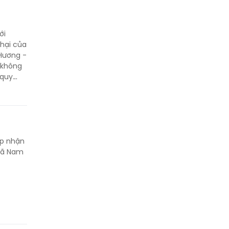
ới
 hại của
 Hương -
 không
 quy
 đều
ếp nhận
 xã Nam