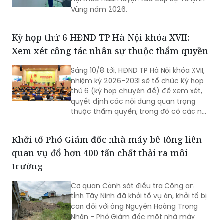
Vùng năm 2026.
Kỳ họp thứ 6 HĐND TP Hà Nội khóa XVII:
Xem xét công tác nhân sự thuộc thẩm quyền
Sáng 10/8 tới, HĐND TP Hà Nội khóa XVII,
nhiệm kỳ 2026-2031 sẽ tổ chức Kỳ họp
thứ 6 (kỳ họp chuyên đề) để xem xét,
quyết định các nội dung quan trọng
thuộc thẩm quyền, trong đó có các nội
dung về công tác nhân sự.
Khởi tố Phó Giám đốc nhà máy bê tông liên
quan vụ đổ hơn 400 tấn chất thải ra môi
trường
Cơ quan Cảnh sát điều tra Công an
tỉnh Tây Ninh đã khởi tố vụ án, khởi tố bị
can đối với ông Nguyễn Hoàng Trọng
Nhân - Phó Giám đốc một nhà máy