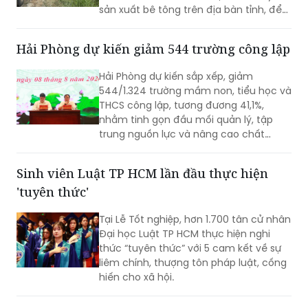
sản xuất bê tông trên địa bàn tỉnh, để
điều tra về hành vi “Gây ô nhiễm môi
trường”. Vụ án được xác định liên quan
Hải Phòng dự kiến giảm 544 trường công lập
đến việc đổ, chôn lấp trái phép hơn
400 tấn bê tông thải ra môi trường.
Hải Phòng dự kiến sắp xếp, giảm
544/1.324 trường mầm non, tiểu học và
THCS công lập, tương đương 41,1%,
nhằm tinh gọn đầu mối quản lý, tập
trung nguồn lực và nâng cao chất
lượng giáo dục. Việc sắp xếp phải hoàn
thành trước ngày 20/8/2026.
Sinh viên Luật TP HCM lần đầu thực hiện
'tuyên thức'
Tại Lễ Tốt nghiệp, hơn 1.700 tân cử nhân
Đại học Luật TP HCM thực hiện nghi
thức “tuyên thức” với 5 cam kết về sự
liêm chính, thượng tôn pháp luật, cống
hiến cho xã hội.