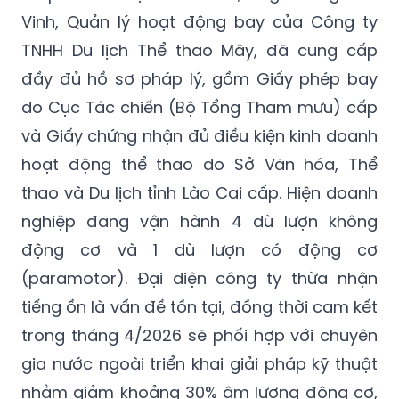
Vinh, Quản lý hoạt động bay của Công ty
TNHH Du lịch Thể thao Mây, đã cung cấp
đầy đủ hồ sơ pháp lý, gồm Giấy phép bay
do Cục Tác chiến (Bộ Tổng Tham mưu) cấp
và Giấy chứng nhận đủ điều kiện kinh doanh
hoạt động thể thao do Sở Văn hóa, Thể
thao và Du lịch tỉnh Lào Cai cấp. Hiện doanh
nghiệp đang vận hành 4 dù lượn không
động cơ và 1 dù lượn có động cơ
(paramotor). Đại diện công ty thừa nhận
tiếng ồn là vấn đề tồn tại, đồng thời cam kết
trong tháng 4/2026 sẽ phối hợp với chuyên
gia nước ngoài triển khai giải pháp kỹ thuật
nhằm giảm khoảng 30% âm lượng động cơ,