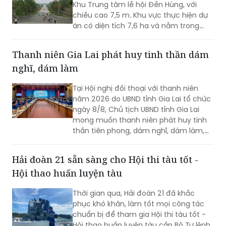
Khu Trung tâm lễ hội Đền Hùng, với
chiều cao 7,5 m. Khu vực thực hiện dự
án có diện tích 7,6 ha và nằm trong
Khu vực bảo vệ II của Khu Di tích lịch sử
Đền Hùng...
Thanh niên Gia Lai phát huy tinh thần dám
nghĩ, dám làm
Tại Hội nghị đối thoại với thanh niên
năm 2026 do UBND tỉnh Gia Lai tổ chức
ngày 8/8, Chủ tịch UBND tỉnh Gia Lai
mong muốn thanh niên phát huy tinh
thần tiên phong, dám nghĩ, dám làm,
chủ động học tập, đổi mới sáng tạo và
gắn khát vọng cá nhân với khát vọng
Hải đoàn 21 sẵn sàng cho Hội thi tàu tốt -
phát triển của quê hương.
Hội thao huấn luyện tàu
Thời gian qua, Hải đoàn 21 đã khắc
phục khó khăn, làm tốt mọi công tác
chuẩn bị để tham gia Hội thi tàu tốt -
Hội thao huấn luyện tàu cấp Bộ Tư lệnh