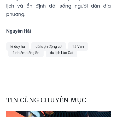
lịch và ổn định đời sống người dân địa
phương.
Nguyễn Hải
lê duy hà
dù lượn động cơ
Tả Van
ô nhiễm tiếng ồn
du lịch Lào Cai
TIN CÙNG CHUYÊN MỤC