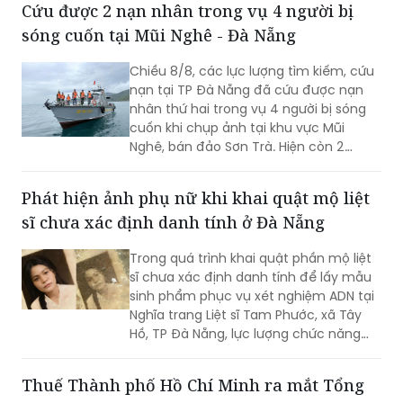
Cứu được 2 nạn nhân trong vụ 4 người bị
sóng cuốn tại Mũi Nghê - Đà Nẵng
Chiều 8/8, các lực lượng tìm kiếm, cứu
nạn tại TP Đà Nẵng đã cứu được nạn
nhân thứ hai trong vụ 4 người bị sóng
cuốn khi chụp ảnh tại khu vực Mũi
Nghê, bán đảo Sơn Trà. Hiện còn 2
người chưa tìm thấy.
Phát hiện ảnh phụ nữ khi khai quật mộ liệt
sĩ chưa xác định danh tính ở Đà Nẵng
Trong quá trình khai quật phần mộ liệt
sĩ chưa xác định danh tính để lấy mẫu
sinh phẩm phục vụ xét nghiệm ADN tại
Nghĩa trang Liệt sĩ Tam Phước, xã Tây
Hồ, TP Đà Nẵng, lực lượng chức năng
phát hiện nhiều di vật, trong đó đáng
chú ý có di ảnh một phụ nữ.
Thuế Thành phố Hồ Chí Minh ra mắt Tổng