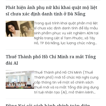
Phát hiện ảnh phụ nữ khi khai quật mộ liệt
sĩ chưa xác định danh tính ở Đà Nẵng
Trong quá trình khai quật phần mộ liệt
sĩ chưa xác định danh tính để lấy mẫu
sinh phẩm phục vụ xét nghiệm ADN tại
Nghĩa trang Liệt sĩ Tam Phước, xã Tây
Hồ, TP Đà Nẵng, lực lượng chức năng
phát hiện nhiều di vật, trong đó đáng
chú ý có di ảnh một phụ nữ.
Thuế Thành phố Hồ Chí Minh ra mắt Tổng
đài AI
Thuế Thành phố Hồ Chí Minh (Thuế
Thành phố) mới tổ chức Hội nghị cung
cấp thông tin về một số chính sách
thuế mới và ra mắt Tổng đài ứng dụng
trí tuệ nhân tạo (AI), mở thêm kênh
cung cấp thông tin thuế qua nền tảng
thanh toán số.
Đồng Nai cải cách hành chính toàn diện,