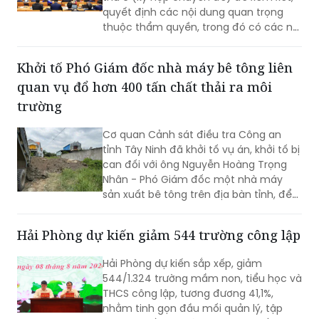
quyết định các nội dung quan trọng
thuộc thẩm quyền, trong đó có các nội
dung về công tác nhân sự.
Khởi tố Phó Giám đốc nhà máy bê tông liên
quan vụ đổ hơn 400 tấn chất thải ra môi
trường
Cơ quan Cảnh sát điều tra Công an
tỉnh Tây Ninh đã khởi tố vụ án, khởi tố bị
can đối với ông Nguyễn Hoàng Trọng
Nhân - Phó Giám đốc một nhà máy
sản xuất bê tông trên địa bàn tỉnh, để
điều tra về hành vi “Gây ô nhiễm môi
trường”. Vụ án được xác định liên quan
Hải Phòng dự kiến giảm 544 trường công lập
đến việc đổ, chôn lấp trái phép hơn
400 tấn bê tông thải ra môi trường.
Hải Phòng dự kiến sắp xếp, giảm
544/1.324 trường mầm non, tiểu học và
THCS công lập, tương đương 41,1%,
nhằm tinh gọn đầu mối quản lý, tập