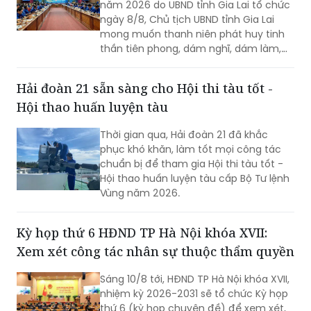
năm 2026 do UBND tỉnh Gia Lai tổ chức
ngày 8/8, Chủ tịch UBND tỉnh Gia Lai
mong muốn thanh niên phát huy tinh
thần tiên phong, dám nghĩ, dám làm,
chủ động học tập, đổi mới sáng tạo và
gắn khát vọng cá nhân với khát vọng
Hải đoàn 21 sẵn sàng cho Hội thi tàu tốt -
phát triển của quê hương.
Hội thao huấn luyện tàu
Thời gian qua, Hải đoàn 21 đã khắc
phục khó khăn, làm tốt mọi công tác
chuẩn bị để tham gia Hội thi tàu tốt -
Hội thao huấn luyện tàu cấp Bộ Tư lệnh
Vùng năm 2026.
Kỳ họp thứ 6 HĐND TP Hà Nội khóa XVII:
Xem xét công tác nhân sự thuộc thẩm quyền
Sáng 10/8 tới, HĐND TP Hà Nội khóa XVII,
nhiệm kỳ 2026-2031 sẽ tổ chức Kỳ họp
thứ 6 (kỳ họp chuyên đề) để xem xét,