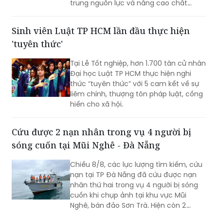
trung nguồn lực và nâng cao chất
lượng giáo dục. Việc sắp xếp phải hoàn
thành trước ngày 20/8/2026.
Sinh viên Luật TP HCM lần đầu thực hiện
'tuyên thức'
Tại Lễ Tốt nghiệp, hơn 1.700 tân cử nhân
Đại học Luật TP HCM thực hiện nghi
thức “tuyên thức” với 5 cam kết về sự
liêm chính, thượng tôn pháp luật, cống
hiến cho xã hội.
Cứu được 2 nạn nhân trong vụ 4 người bị
sóng cuốn tại Mũi Nghê - Đà Nẵng
Chiều 8/8, các lực lượng tìm kiếm, cứu
nạn tại TP Đà Nẵng đã cứu được nạn
nhân thứ hai trong vụ 4 người bị sóng
cuốn khi chụp ảnh tại khu vực Mũi
Nghê, bán đảo Sơn Trà. Hiện còn 2
người chưa tìm thấy.