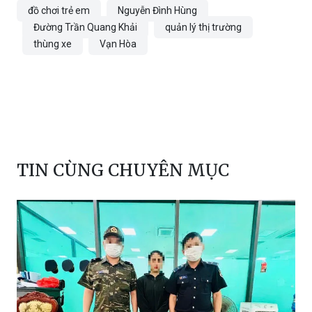
đồ chơi trẻ em
Nguyễn Đình Hùng
Đường Trần Quang Khải
quản lý thị trường
thùng xe
Vạn Hòa
TIN CÙNG CHUYÊN MỤC