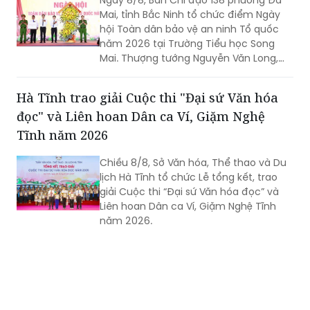
Ngày 8/8, Ban Chỉ đạo 138 phường Đa
Mai, tỉnh Bắc Ninh tổ chức điểm Ngày
hội Toàn dân bảo vệ an ninh Tổ quốc
năm 2026 tại Trường Tiểu học Song
Mai. Thượng tướng Nguyễn Văn Long,
Thứ trưởng Bộ Công an dự và phát biểu
chỉ đạo.
Hà Tĩnh trao giải Cuộc thi "Đại sứ Văn hóa
đọc" và Liên hoan Dân ca Ví, Giặm Nghệ
Tĩnh năm 2026
Chiều 8/8, Sở Văn hóa, Thể thao và Du
lịch Hà Tĩnh tổ chức Lễ tổng kết, trao
giải Cuộc thi “Đại sứ Văn hóa đọc” và
Liên hoan Dân ca Ví, Giặm Nghệ Tĩnh
năm 2026.