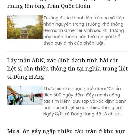
mang tên ông Trần Quốc Hoàn
Trường được thành lập trên cơ sở tiếp
nhận nguyên trạng Trường Phổ thông
Hermann Gmeiner Vinh sau khi trường
này hoàn thành các thủ tục giải thể
theo quy định của pháp luật.
Lấy mẫu ADN, xác định danh tính hài cốt
liệt sĩ còn thiếu thông tin tại nghĩa trang liệt
sĩ Đông Hưng
Thực hiện Kế hoạch triển khai “Chiến
dịch 500 ngày đêm đẩy mạnh công
tác tìm kiếm, quy tập và xác định danh
tính hài cốt liệt sĩ còn thiếu thông tin”.
Ngày 8/8, xã Đông Hưng đã tổ chức
dâng hương, dâng hoa tưởng niệm các
Anh hùng liệt sĩ và triển khai lấy mẫu
Mưa lớn gây ngập nhiều cầu tràn ở khu vực
sinh phẩm ADN tại các phần mộ liệt sĩ