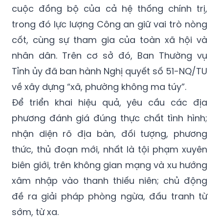
cuộc đồng bộ của cả hệ thống chính trị,
trong đó lực lượng Công an giữ vai trò nòng
cốt, cùng sự tham gia của toàn xã hội và
nhân dân. Trên cơ sở đó, Ban Thường vụ
Tỉnh ủy đã ban hành Nghị quyết số 51-NQ/TU
về xây dựng “xã, phường không ma túy”.
Để triển khai hiệu quả, yêu cầu các địa
phương đánh giá đúng thực chất tình hình;
nhận diện rõ địa bàn, đối tượng, phương
thức, thủ đoạn mới, nhất là tội phạm xuyên
biên giới, trên không gian mạng và xu hướng
xâm nhập vào thanh thiếu niên; chủ động
đề ra giải pháp phòng ngừa, đấu tranh từ
sớm, từ xa.