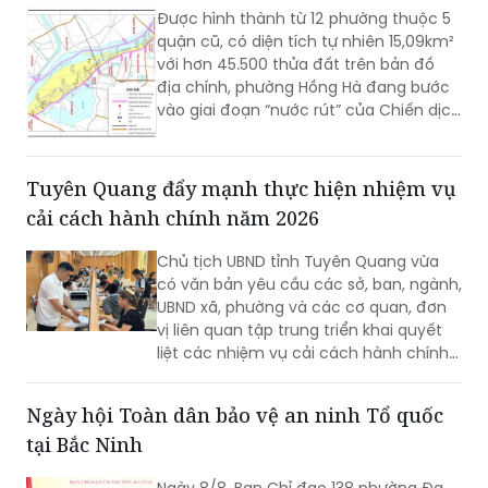
Được hình thành từ 12 phường thuộc 5
quận cũ, có diện tích tự nhiên 15,09km²
với hơn 45.500 thửa đất trên bản đồ
địa chính, phường Hồng Hà đang bước
vào giai đoạn “nước rút” của Chiến dịch
45 ngày hoàn thiện cơ sở dữ liệu quốc
gia về đất đai.
Tuyên Quang đẩy mạnh thực hiện nhiệm vụ
cải cách hành chính năm 2026
Chủ tịch UBND tỉnh Tuyên Quang vừa
có văn bản yêu cầu các sở, ban, ngành,
UBND xã, phường và các cơ quan, đơn
vị liên quan tập trung triển khai quyết
liệt các nhiệm vụ cải cách hành chính
(CCHC) năm 2026, nhằm khắc phục
những nội dung còn chậm tiến độ,
Ngày hội Toàn dân bảo vệ an ninh Tổ quốc
nâng cao chất lượng thực hiện các tiêu
tại Bắc Ninh
chí, phấn đấu cải thiện Chỉ số CCHC
của tỉnh.