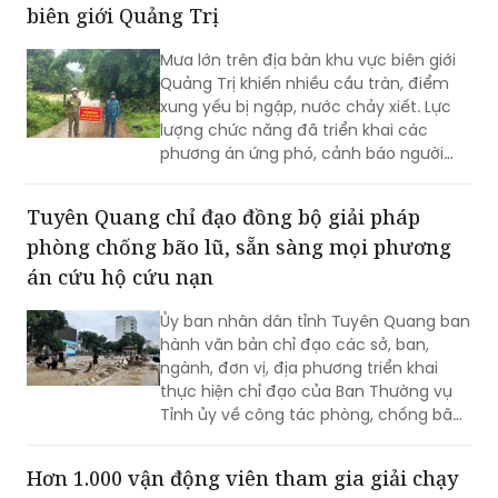
biên giới Quảng Trị
chưa xác định được danh tính ở nghĩa
trang liệt sĩ Đông Hưng.
Mưa lớn trên địa bàn khu vực biên giới
Quảng Trị khiến nhiều cầu tràn, điểm
xung yếu bị ngập, nước chảy xiết. Lực
lượng chức năng đã triển khai các
phương án ứng phó, cảnh báo người
dân không đi vào khu vực nguy hiểm.
Tuyên Quang chỉ đạo đồng bộ giải pháp
phòng chống bão lũ, sẵn sàng mọi phương
án cứu hộ cứu nạn
Ủy ban nhân dân tỉnh Tuyên Quang ban
hành văn bản chỉ đạo các sở, ban,
ngành, đơn vị, địa phương triển khai
thực hiện chỉ đạo của Ban Thường vụ
Tỉnh ủy về công tác phòng, chống bão,
lũ, thiên tai cực đoan và biến đổi khí
hậu từ nay đến hết năm 2026.
Hơn 1.000 vận động viên tham gia giải chạy