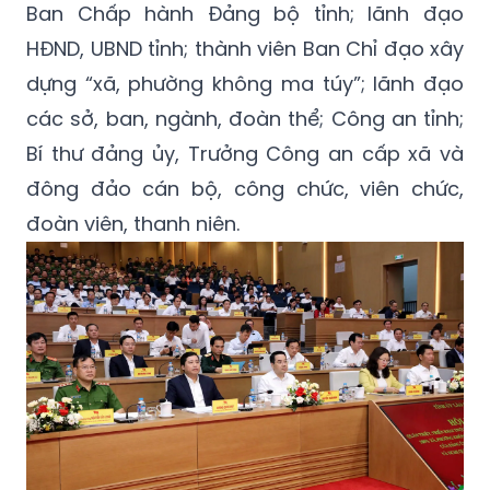
Ban Chấp hành Đảng bộ tỉnh; lãnh đạo
HĐND, UBND tỉnh; thành viên Ban Chỉ đạo xây
dựng “xã, phường không ma túy”; lãnh đạo
các sở, ban, ngành, đoàn thể; Công an tỉnh;
Bí thư đảng ủy, Trưởng Công an cấp xã và
đông đảo cán bộ, công chức, viên chức,
đoàn viên, thanh niên.