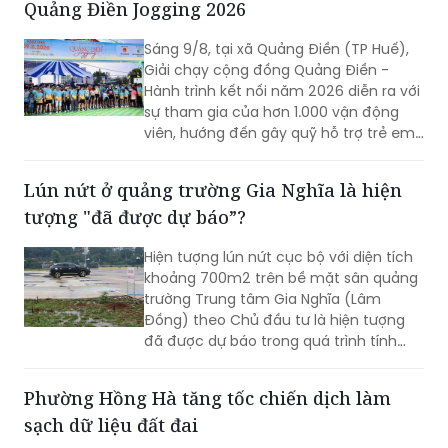
Quảng Điền Jogging 2026
Sáng 9/8, tại xã Quảng Điền (TP Huế),
Giải chạy cộng đồng Quảng Điền -
Hành trình kết nối năm 2026 diễn ra với
sự tham gia của hơn 1.000 vận động
viên, hướng đến gây quỹ hỗ trợ trẻ em
có hoàn cảnh khó khăn và quảng bá
cảnh quan, thiên nhiên địa phương
Lún nứt ở quảng trường Gia Nghĩa là hiện
tượng "đã được dự báo”?
Hiện tượng lún nứt cục bộ với diện tích
khoảng 700m2 trên bề mặt sân quảng
trường Trung tâm Gia Nghĩa (Lâm
Đồng) theo Chủ đầu tư là hiện tượng
đã được dự báo trong quá trình tính
toán kỹ thuật.
Phường Hồng Hà tăng tốc chiến dịch làm
sạch dữ liệu đất đai