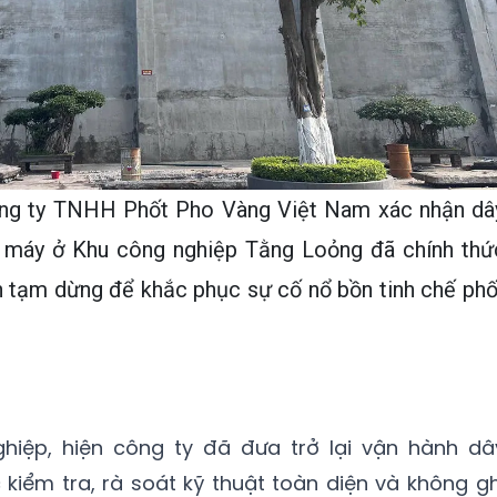
ông ty TNHH Phốt Pho Vàng Việt Nam xác nhận dâ
à máy ở Khu công nghiệp Tằng Loỏng đã chính thứ
an tạm dừng để khắc phục sự cố nổ bồn tinh chế phố
ệp, hiện công ty đã đưa trở lại vận hành dâ
 kiểm tra, rà soát kỹ thuật toàn diện và không gh