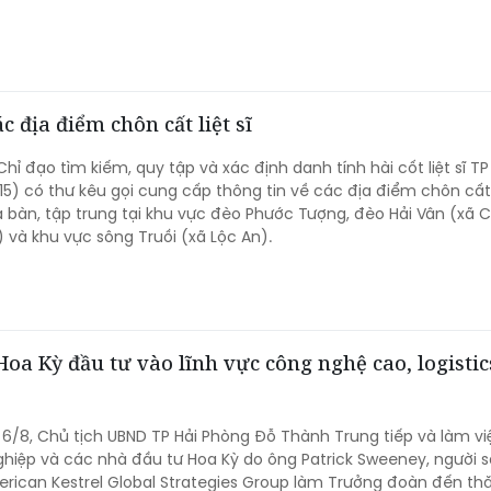
c địa điểm chôn cất liệt sĩ
hỉ đạo tìm kiếm, quy tập và xác định danh tính hài cốt liệt sĩ T
15) có thư kêu gọi cung cấp thông tin về các địa điểm chôn cất l
ịa bàn, tập trung tại khu vực đèo Phước Tượng, đèo Hải Vân (xã 
 và khu vực sông Truồi (xã Lộc An).
oa Kỳ đầu tư vào lĩnh vực công nghệ cao, logistic
 6/8, Chủ tịch UBND TP Hải Phòng Đỗ Thành Trung tiếp và làm vi
iệp và các nhà đầu tư Hoa Kỳ do ông Patrick Sweeney, người s
erican Kestrel Global Strategies Group làm Trưởng đoàn đến th