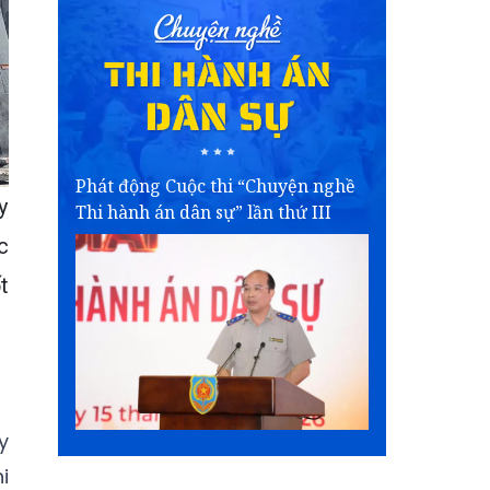
Phát động Cuộc thi “Chuyện nghề
y
Thi hành án dân sự” lần thứ III
c
t
y
i