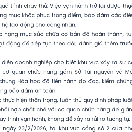
uá trình chạy thử. Việc vận hành trở lại được thự
hạng mục khắc phục trọng điểm, bảo đảm các điề
o hộ lao động cho công nhân.
ác hạng mục sửa chữa cơ bản đã hoàn thành, tu
t động để tiếp tục theo dõi, đánh giá thêm trướ
i diện doanh nghiệp cho biết khu vực xảy ra sự c
ác cơ quan chức năng gồm Sở Tài nguyên và Mô
h chủng Hóa học đã tiến hành đo đạc, kiểm chứng
ờng bảo đảm an toàn.
 thực hiện thận trọng, tuân thủ quy định pháp luật
 phối hợp chặt chẽ với cơ quan chức năng để giá
uy trình vận hành, không để xảy ra rủi ro tương tự.
 ngày 23/2/2026, tại khu vực cổng số 2 của nh