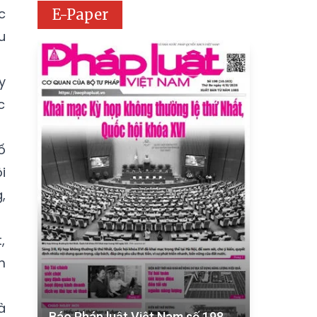
c
E-Paper
u
y
c
ố
i
,
,
m
à
Báo Pháp luật Việt Nam số 198