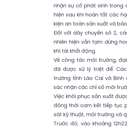
nhận sự cố phát sinh trong q
hiện sau khi hoàn tất các 
kiện an toàn sản xuất và bả
Đối với dây chuyền số 2, c
nhiên hiện vẫn tạm dừng hoạ
khi tái khởi động.
Về công tác môi trường, đạ
đã được xử lý triệt để. C
trường tỉnh Lào Cai và Bin
xác nhận các chỉ số môi trư
Việc khôi phục sản xuất được
đồng thời cam kết tiếp tục
sát kỹ thuật, môi trường và q
Trước đó, vào khoảng 12h22