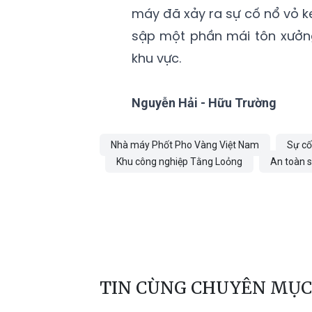
máy đã xảy ra sự cố nổ vỏ kép
sập một phần mái tôn xưởng
khu vực.
Nguyễn Hải - Hữu Trường
Nhà máy Phốt Pho Vàng Việt Nam
Sự cố
Khu công nghiệp Tằng Loỏng
An toàn s
TIN CÙNG CHUYÊN MỤC