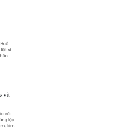
P Huế
iệt sĩ
Chân
s và
ệc với
áng lập
ăm, làm