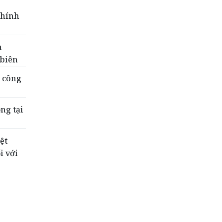
Chính
h
 biên
c công
ng tại
ệt
i với