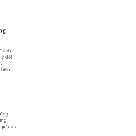
áng
 Cảnh
lý đối
vi
 hiệu
hăng
àng
 giữ các