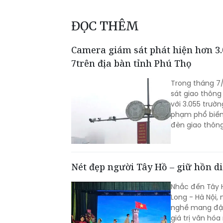
ĐỌC THÊM
Camera giám sát phát hiện hơn 3.
7trên địa bàn tỉnh Phú Thọ
Trong tháng 7
sát giao thông
với 3.055 trườn
phạm phổ biến 
đèn giao thông
Nét đẹp người Tây Hồ – giữ hồn di
Nhắc đến Tây 
Long - Hà Nội,
nghề mang đậm 
giá trị văn hó