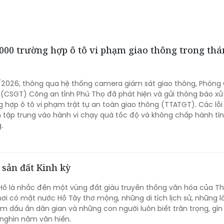
000 trường hợp ô tô vi phạm giao thông trong th
/2026, thông qua hệ thống camera giám sát giao thông, Phòng
 (CSGT) Công an tỉnh Phú Thọ đã phát hiện và gửi thông báo xử 
g hợp ô tô vi phạm trật tự an toàn giao thông (TTATGT). Các lỗi 
tập trung vào hành vi chạy quá tốc độ và không chấp hành tín
.
 sản đất Kinh kỳ
Hồ là nhắc đến một vùng đất giàu truyền thống văn hóa của T
 nơi có mặt nước Hồ Tây thơ mộng, những di tích lịch sử, những l
dấu ấn dân gian và những con người luôn biết trân trọng, gìn
a nghìn năm văn hiến.