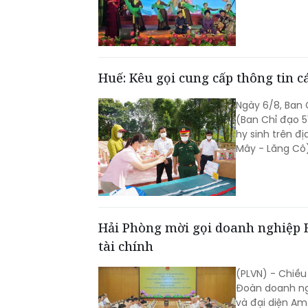
Huế: Kêu gọi cung cấp thông tin cá
Ngày 6/8, Ban C
(Ban Chỉ đạo 5
hy sinh trên đ
Mây - Lăng Cô)
Hải Phòng mời gọi doanh nghiệp H
tài chính
(PLVN) - Chiều
Đoàn doanh ngh
và đại diện Am