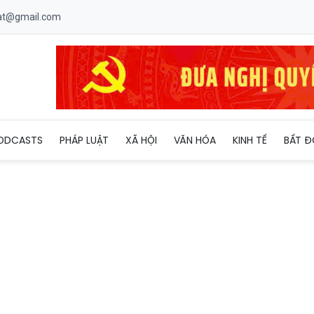
uat@gmail.com
Phốt Pho Vàng Việt Nam vận hành trở lại sau sự cố
ODCASTS
PHÁP LUẬT
XÃ HỘI
VĂN HÓA
KINH TẾ
BẤT Đ