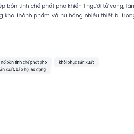
 bồn tinh chế phốt pho khiến 1 người tử vong, là
 kho thành phẩm và hư hỏng nhiều thiết bị tron
 nổ bồn tinh chế phốt pho
khôi phục sản xuất
ản xuất, bảo hộ lao động