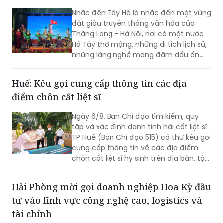
đèn giao thông.
Nhắc đến Tây Hồ là nhắc đến một vùng
đất giàu truyền thống văn hóa của
Thăng Long - Hà Nội, nơi có mặt nước
Hồ Tây thơ mộng, những di tích lịch sử,
những làng nghề mang đậm dấu ấn
dân gian và những con người luôn biết
trân trọng, gìn giữ các giá trị văn hóa
Huế: Kêu gọi cung cấp thông tin các địa
nghìn năm văn hiến.
điểm chôn cất liệt sĩ
Ngày 6/8, Ban Chỉ đạo tìm kiếm, quy
tập và xác định danh tính hài cốt liệt sĩ
TP Huế (Ban Chỉ đạo 515) có thư kêu gọi
cung cấp thông tin về các địa điểm
chôn cất liệt sĩ hy sinh trên địa bàn, tập
trung tại khu vực đèo Phước Tượng,
đèo Hải Vân (xã Chân Mây - Lăng Cô)
Hải Phòng mời gọi doanh nghiệp Hoa Kỳ đầu
và khu vực sông Truồi (xã Lộc An).
tư vào lĩnh vực công nghệ cao, logistics và
tài chính