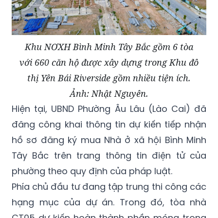
Khu NƠXH Bình Minh Tây Bắc gồm 6 tòa
với 660 căn hộ được xây dựng trong Khu đô
thị Yên Bái Riverside gồm nhiều tiện ích.
Ảnh: Nhật Nguyên.
Hiện tại, UBND Phường Âu Lâu (Lào Cai) đã
đăng công khai thông tin dự kiến tiếp nhận
hồ sơ đăng ký mua Nhà ở xã hội Bình Minh
Tây Bắc trên trang thông tin điện tử của
phường theo quy định của pháp luật.
Phía chủ đầu tư đang tập trung thi công các
hạng mục của dự án. Trong đó, tòa nhà
CT05 dự kiến hoàn thành phần móng trong