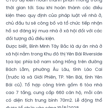
thời gian tới. Sau khi hoàn thành các điều
kiện theo quy định của pháp luật về nhà ở,
chủ đầu tư sẽ công bố và tổ chức tiếp nhận
hồ sơ đăng ký mua nhà ở xã hội đối với các
đối tượng đủ điều kiện.
Được biết, Bình Minh Tây Bắc là dự án nhà ở
xã hội nằm trong Khu đô thị Yên Bái Riverside
tọa lạc phía bờ nam sông Hồng trên đường
Bách Lẫm, phường Âu Lâu, tỉnh Lào Cai
(trước là xã Giới Phiên, TP. Yên Bái, tỉnh Yên
Bái cũ). Tổ hợp công trình gồm 6 tòa nhà
cao 7 tầng, cung cấp 660 căn hộ, mỗi căn
có diện tích trung bình 70m2. Lễ động thổ
được tổ chức vào sáng 19/8/2025.