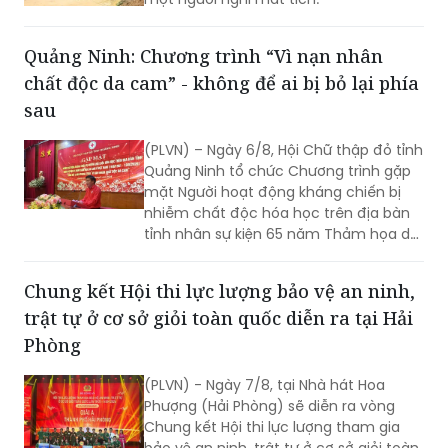
Quảng Ninh: Chương trình “Vì nạn nhân
chất độc da cam” - không để ai bị bỏ lại phía
sau
(PLVN) – Ngày 6/8, Hội Chữ thập đỏ tỉnh
Quảng Ninh tổ chức Chương trình gặp
mặt Người hoạt động kháng chiến bị
nhiễm chất độc hóa học trên địa bàn
tỉnh nhân sự kiện 65 năm Thảm họa da
cam ở Việt Nam (10/8/1961 -
10/8/2026) và tổng kết 5 năm phong
Chung kết Hội thi lực lượng bảo vệ an ninh,
trào “Vì nạn nhân chất độc da cam”.
trật tự ở cơ sở giỏi toàn quốc diễn ra tại Hải
Phòng
(PLVN) - Ngày 7/8, tại Nhà hát Hoa
Phượng (Hải Phòng) sẽ diễn ra vòng
Chung kết Hội thi lực lượng tham gia