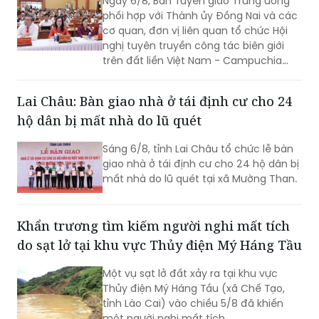
Ngày 6/8, Ban Tuyên giáo Trung ương
phối hợp với Thành ủy Đồng Nai và các
cơ quan, đơn vị liên quan tổ chức Hội
nghị tuyên truyền công tác biên giới
trên đất liền Việt Nam - Campuchia
năm 2026.
Lai Châu: Bàn giao nhà ở tái định cư cho 24
hộ dân bị mất nhà do lũ quét
Sáng 6/8, tỉnh Lai Châu tổ chức lễ bàn
giao nhà ở tái định cư cho 24 hộ dân bị
mất nhà do lũ quét tại xã Mường Than.
Khẩn trương tìm kiếm người nghi mất tích
do sạt lở tại khu vực Thủy điện Mý Háng Tầu
Một vụ sạt lở đất xảy ra tại khu vực
Thủy điện Mý Háng Tầu (xã Chế Tạo,
tỉnh Lào Cai) vào chiều 5/8 đã khiến
một người nghi mất tích.