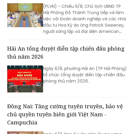
(PLVN) - Chiều 6/8, Chủ tịch UBND TP
Hải Phòng Đỗ Thành Trung tiếp và làm
việc với Đoàn doanh nghiệp và các nhà
đầu tư Hoa Kỳ do ông Patrick Sweeney,
người sáng lập và đại diện American
Kestrel Global Strategies Group làm
Trưởng đoàn đến thăm, làm việc và
Hải An tổng duyệt diễn tập chiến đấu phòng
tìm hiểu cơ hội đầu tư tại Hải Phòng.
thủ năm 2026
Ngày 6/8, phường Hải An (TP Hải Phòng)
tổ chức tổng duyệt diễn tập chiến đấu
phòng thủ năm 2026.
Đồng Nai: Tăng cường tuyên truyền, bảo vệ
chủ quyền tuyến biên giới Việt Nam -
Campuchia