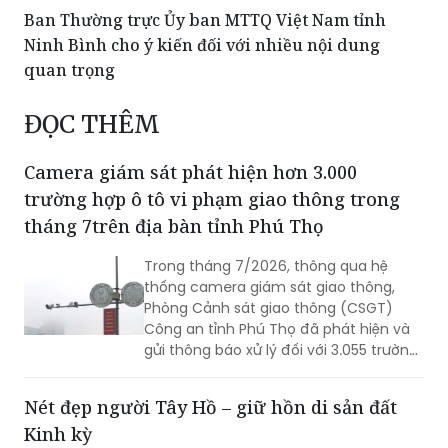
Ban Thường trực Ủy ban MTTQ Việt Nam tỉnh
Ninh Bình cho ý kiến đối với nhiều nội dung
quan trọng
ĐỌC THÊM
Camera giám sát phát hiện hơn 3.000
trường hợp ô tô vi phạm giao thông trong
tháng 7trên địa bàn tỉnh Phú Thọ
Trong tháng 7/2026, thông qua hệ
thống camera giám sát giao thông,
Phòng Cảnh sát giao thông (CSGT)
Công an tỉnh Phú Thọ đã phát hiện và
gửi thông báo xử lý đối với 3.055 trường
hợp ô tô vi phạm trật tự an toàn giao
thông (TTATGT). Các lỗi vi phạm phổ
Nét đẹp người Tây Hồ – giữ hồn di sản đất
biến tập trung vào hành vi chạy quá
Kinh kỳ
tốc độ và không chấp hành tín hiệu