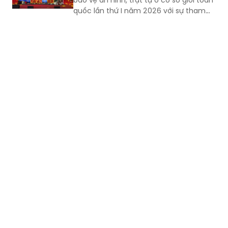
bảo vệ an ninh, trật tự ở cơ sở giỏi toàn
quốc lần thứ I năm 2026 với sự tham
gia của 8 đội tuyển xuất sắc đại diện
cho 34 tỉnh, TP.