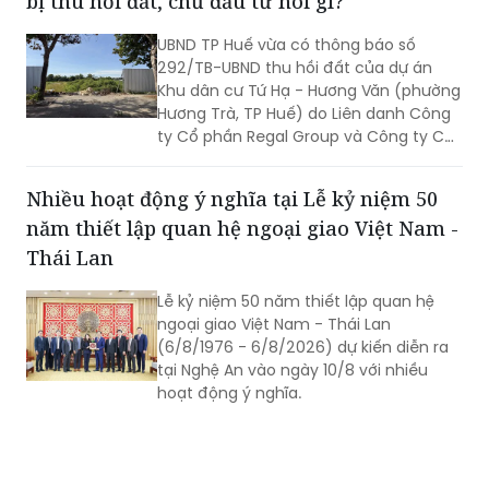
bị thu hồi đất, chủ đầu tư nói gì?
lực, trách nhiệm, đưa các chủ trương
của Đảng đi vào cuộc sống. Từ đó tạo
UBND TP Huế vừa có thông báo số
chuyển biến rõ nét trong phát triển kinh
292/TB-UBND thu hồi đất của dự án
tế - xã hội và nâng cao đời sống Nhân
Khu dân cư Tứ Hạ - Hương Văn (phường
dân.
Hương Trà, TP Huế) do Liên danh Công
ty Cổ phần Regal Group và Công ty Cổ
phần Tập đoàn Đất Xanh làm chủ đầu
tư.
Nhiều hoạt động ý nghĩa tại Lễ kỷ niệm 50
năm thiết lập quan hệ ngoại giao Việt Nam -
Thái Lan
Lễ kỷ niệm 50 năm thiết lập quan hệ
ngoại giao Việt Nam - Thái Lan
(6/8/1976 - 6/8/2026) dự kiến diễn ra
tại Nghệ An vào ngày 10/8 với nhiều
hoạt động ý nghĩa.