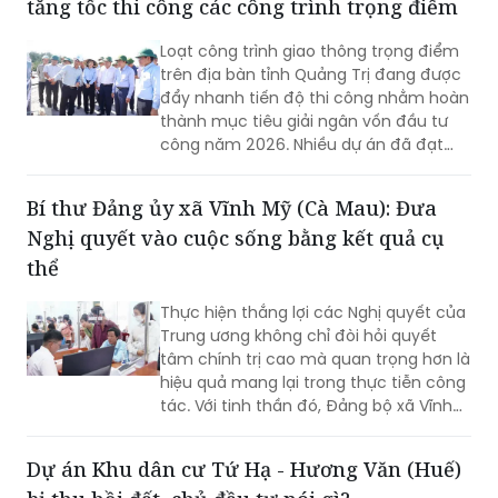
tăng tốc thi công các công trình trọng điểm
Loạt công trình giao thông trọng điểm
trên địa bàn tỉnh Quảng Trị đang được
đẩy nhanh tiến độ thi công nhằm hoàn
thành mục tiêu giải ngân vốn đầu tư
công năm 2026. Nhiều dự án đã đạt
khối lượng thi công lớn, một số công
trình cơ bản hoàn thành, song công tác
Bí thư Đảng ủy xã Vĩnh Mỹ (Cà Mau): Đưa
giải phóng mặt bằng vẫn là "nút thắt"
Nghị quyết vào cuộc sống bằng kết quả cụ
cần sớm tháo gỡ để bảo đảm tiến độ
chung.
thể
Thực hiện thắng lợi các Nghị quyết của
Trung ương không chỉ đòi hỏi quyết
tâm chính trị cao mà quan trọng hơn là
hiệu quả mang lại trong thực tiễn công
tác. Với tinh thần đó, Đảng bộ xã Vĩnh
Mỹ xác định lấy chất lượng thực thi làm
thước đo năng lực lãnh đạo, xây dựng
Dự án Khu dân cư Tứ Hạ - Hương Văn (Huế)
đội ngũ cán bộ đủ phẩm chất, năng