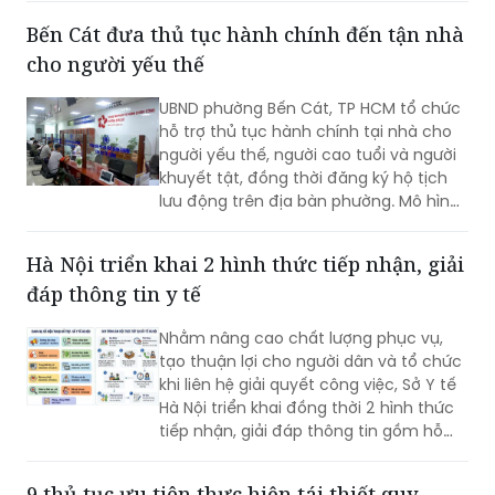
Bến Cát đưa thủ tục hành chính đến tận nhà
cho người yếu thế
UBND phường Bến Cát, TP HCM tổ chức
hỗ trợ thủ tục hành chính tại nhà cho
người yếu thế, người cao tuổi và người
khuyết tật, đồng thời đăng ký hộ tịch
lưu động trên địa bàn phường. Mô hình
giúp giảm trở ngại đi lại và bảo đảm
quyền lợi pháp lý cho người dân.
Hà Nội triển khai 2 hình thức tiếp nhận, giải
đáp thông tin y tế
Nhằm nâng cao chất lượng phục vụ,
tạo thuận lợi cho người dân và tổ chức
khi liên hệ giải quyết công việc, Sở Y tế
Hà Nội triển khai đồng thời 2 hình thức
tiếp nhận, giải đáp thông tin gồm hỗ
trợ qua các số điện thoại công khai và
tiếp đón trực tiếp tại trụ sở.
9 thủ tục ưu tiên thực hiện tái thiết quy