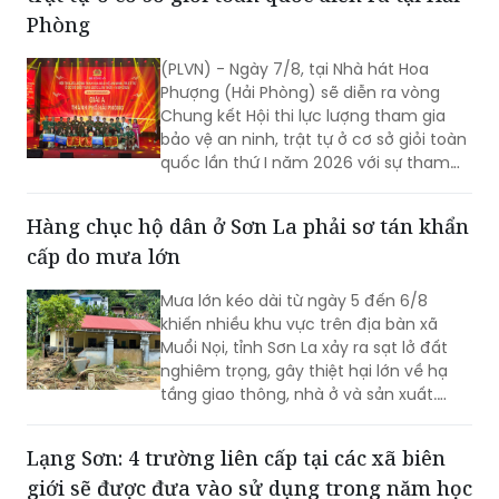
Phòng
(PLVN) - Ngày 7/8, tại Nhà hát Hoa
Phượng (Hải Phòng) sẽ diễn ra vòng
Chung kết Hội thi lực lượng tham gia
bảo vệ an ninh, trật tự ở cơ sở giỏi toàn
quốc lần thứ I năm 2026 với sự tham
gia của 8 đội tuyển xuất sắc đại diện
cho 34 tỉnh, TP.
Hàng chục hộ dân ở Sơn La phải sơ tán khẩn
cấp do mưa lớn
Mưa lớn kéo dài từ ngày 5 đến 6/8
khiến nhiều khu vực trên địa bàn xã
Muổi Nọi, tỉnh Sơn La xảy ra sạt lở đất
nghiêm trọng, gây thiệt hại lớn về hạ
tầng giao thông, nhà ở và sản xuất.
Chính quyền địa phương đã khẩn
trương sơ tán 84 hộ dân ra khỏi khu vực
Lạng Sơn: 4 trường liên cấp tại các xã biên
nguy hiểm.
giới sẽ được đưa vào sử dụng trong năm học