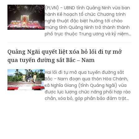
(PLVN) - UBND tỉnh Quảng Ninh vừa ban
hành Kế hoạch tổ chức Chương trình
nghệ thuật đặc biệt hướng tới chào
mừng tỉnh Quảng Ninh trở thành thành
phố trực thuộc Trung ương và kỷ niệm
81 năm Ngày Cách mạng Tháng Tám
thành công (19/8/1945 - 19/8/2026),
Quảng Ngãi quyết liệt xóa bỏ lối đi tự mở
Quốc khánh nước Cộng hòa xã hội chủ
qua tuyến đường sắt Bắc – Nam
nghĩa Việt Nam (2/9/1945 - 2/9/2026).
Hai lối đi tự mở qua tuyến đường sắt
Bắc - Nam đoạn qua thôn Hòa Chánh,
xã Nghĩa Giang (tỉnh Quảng Ngãi) vừa
được lực lượng chức năng phối hợp rào
chắn, xóa bỏ, góp phần bảo đảm trật
tự an toàn giao thông đường sắt và
ngăn ngừa nguy cơ tai nạn.