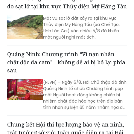
do sạt lở tại khu vực Thủy điện Mý Háng Tầu
Một vụ sạt lở đất xảy ra tại khu vực
Thủy điện Mý Háng Tầu (xã Chế Tạo,
tỉnh Lào Cai) vào chiều 5/8 đã khiến
một người nghi mất tích.
Quảng Ninh: Chương trình “Vì nạn nhân
chất độc da cam” - không để ai bị bỏ lại phía
sau
(PLVN) – Ngày 6/8, Hội Chữ thập đỏ tỉnh
Quảng Ninh tổ chức Chương trình gặp
mặt Người hoạt động kháng chiến bị
nhiễm chất độc hóa học trên địa bàn
tỉnh nhân sự kiện 65 năm Thảm họa da
cam ở Việt Nam (10/8/1961 -
10/8/2026) và tổng kết 5 năm phong
Chung kết Hội thi lực lượng bảo vệ an ninh,
trào “Vì nạn nhân chất độc da cam”.
trật tự ở cơ sở giỏi toàn quốc diễn ra tại Hải