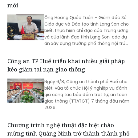
mới
Ông Hoàng Quốc Tuấn – Giám đốc Sở
Giáo dục và Đào tạo tỉnh Lạng Sơn cho
biết, thực hiện chỉ đạo của Trung ương
và của lãnh đạo tỉnh Lạng Sơn, các dự
án xây dựng trường phổ thông nội trú
liên cấp tiểu học và trung học cơ sở tại
các xã biên giới Lạng Sơn sẽ tiếp tục
Công an TP Huế triển khai nhiều giải pháp
được đẩy nhanh tiến độ, hoàn thành
kéo giảm tai nạn giao thông
giai đoạn 1 bốn trường học, kịp thời đưa
vào sử dụng trong năm học 2026-
Ngày 6/8, Công an thành phố Huế cho
2027.
biết, vừa tổ chức Hội ý nghiệp vụ đánh
giá công tác bảo đảm trật tự, an toàn
giao thông (TTATGT) 7 tháng đầu năm
2026.
Chương trình nghệ thuật đặc biệt chào
mừng tỉnh Quảng Ninh trở thành thành phố