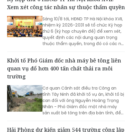
Xem xét công tác nhân sự thuộc thẩm quyền
Sáng 10/8 tới, HĐND TP Hà Nội khóa XVII,
nhiệm kỳ 2026-2031 sẽ tổ chức Kỳ họp
thứ 6 (kỳ họp chuyên đề) để xem xét,
quyết định các nội dung quan trọng
thuộc thẩm quyền, trong đó có các nội
dung về công tác nhân sự.
Khởi tố Phó Giám đốc nhà máy bê tông liên
quan vụ đổ hơn 400 tấn chất thải ra môi
trường
Cơ quan Cảnh sát điều tra Công an
tỉnh Tây Ninh đã khởi tố vụ án, khởi tố bị
can đối với ông Nguyễn Hoàng Trọng
Nhân - Phó Giám đốc một nhà máy
sản xuất bê tông trên địa bàn tỉnh, để
điều tra về hành vi “Gây ô nhiễm môi
trường”. Vụ án được xác định liên quan
Hải Phòng dự kiến giảm 544 trường công lập
đến việc đổ, chôn lấp trái phép hơn