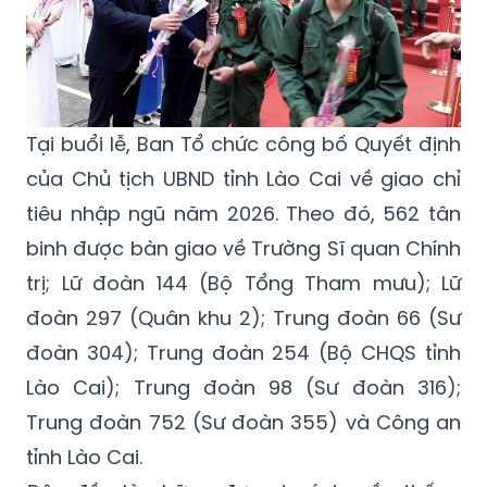
Tại buổi lễ, Ban Tổ chức công bố Quyết định
của Chủ tịch UBND tỉnh Lào Cai về giao chỉ
tiêu nhập ngũ năm 2026. Theo đó, 562 tân
binh được bàn giao về Trường Sĩ quan Chính
trị; Lữ đoàn 144 (Bộ Tổng Tham mưu); Lữ
đoàn 297 (Quân khu 2); Trung đoàn 66 (Sư
đoàn 304); Trung đoàn 254 (Bộ CHQS tỉnh
Lào Cai); Trung đoàn 98 (Sư đoàn 316);
Trung đoàn 752 (Sư đoàn 355) và Công an
tỉnh Lào Cai.