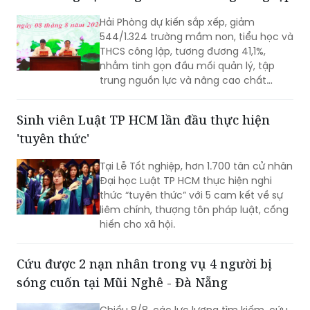
400 tấn bê tông thải ra môi trường.
Hải Phòng dự kiến sắp xếp, giảm
544/1.324 trường mầm non, tiểu học và
THCS công lập, tương đương 41,1%,
nhằm tinh gọn đầu mối quản lý, tập
trung nguồn lực và nâng cao chất
lượng giáo dục. Việc sắp xếp phải hoàn
thành trước ngày 20/8/2026.
Sinh viên Luật TP HCM lần đầu thực hiện
'tuyên thức'
Tại Lễ Tốt nghiệp, hơn 1.700 tân cử nhân
Đại học Luật TP HCM thực hiện nghi
thức “tuyên thức” với 5 cam kết về sự
liêm chính, thượng tôn pháp luật, cống
hiến cho xã hội.
Cứu được 2 nạn nhân trong vụ 4 người bị
sóng cuốn tại Mũi Nghê - Đà Nẵng
Chiều 8/8, các lực lượng tìm kiếm, cứu