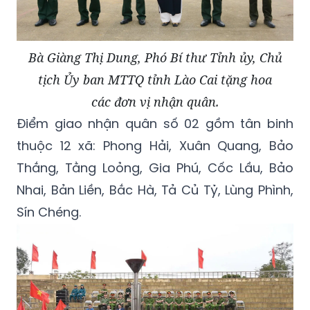
Bà Giàng Thị Dung, Phó Bí thư Tỉnh ủy, Chủ
tịch Ủy ban MTTQ tỉnh Lào Cai tặng hoa
các đơn vị nhận quân.
Điểm giao nhận quân số 02 gồm tân binh
thuộc 12 xã: Phong Hải, Xuân Quang, Bảo
Thắng, Tằng Loỏng, Gia Phú, Cốc Lầu, Bảo
Nhai, Bản Liền, Bắc Hà, Tả Củ Tỷ, Lùng Phình,
Sín Chéng.