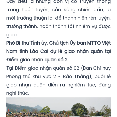
Đây đều là những đơn vị có truyền thống
trong huấn luyện, sẵn sàng chiến đấu, là
môi trường thuận lợi để thanh niên rèn luyện,
trưởng thành, hoàn thành tốt nhiệm vụ được
giao.
Phó Bí thư Tỉnh ủy, Chủ tịch Ủy ban MTTQ Việt
Nam tỉnh Lào Cai dự lễ giao nhận quân tại
Điểm giao nhận quân số 2
Tại Điểm giao nhận quân số 02 (Ban Chỉ huy
Phòng thủ khu vực 2 - Bảo Thắng), buổi lễ
giao nhận quân diễn ra nghiêm túc, đúng
nghi thức.