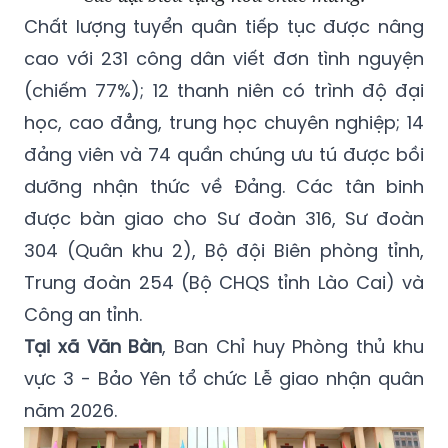
Chất lượng tuyển quân tiếp tục được nâng
cao với 231 công dân viết đơn tình nguyện
(chiếm 77%); 12 thanh niên có trình độ đại
học, cao đẳng, trung học chuyên nghiệp; 14
đảng viên và 74 quần chúng ưu tú được bồi
dưỡng nhận thức về Đảng. Các tân binh
được bàn giao cho Sư đoàn 316, Sư đoàn
304 (Quân khu 2), Bộ đội Biên phòng tỉnh,
Trung đoàn 254 (Bộ CHQS tỉnh Lào Cai) và
Công an tỉnh.
Tại xã Văn Bàn
, Ban Chỉ huy Phòng thủ khu
vực 3 - Bảo Yên tổ chức Lễ giao nhận quân
năm 2026.