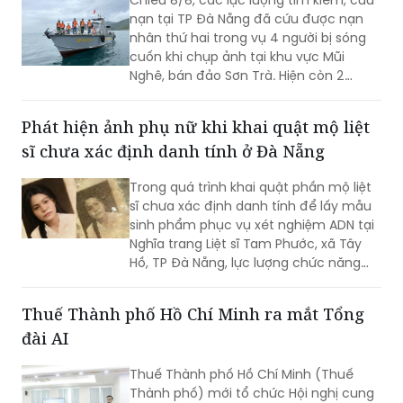
nạn tại TP Đà Nẵng đã cứu được nạn
nhân thứ hai trong vụ 4 người bị sóng
cuốn khi chụp ảnh tại khu vực Mũi
Nghê, bán đảo Sơn Trà. Hiện còn 2
người chưa tìm thấy.
Phát hiện ảnh phụ nữ khi khai quật mộ liệt
sĩ chưa xác định danh tính ở Đà Nẵng
Trong quá trình khai quật phần mộ liệt
sĩ chưa xác định danh tính để lấy mẫu
sinh phẩm phục vụ xét nghiệm ADN tại
Nghĩa trang Liệt sĩ Tam Phước, xã Tây
Hồ, TP Đà Nẵng, lực lượng chức năng
phát hiện nhiều di vật, trong đó đáng
chú ý có di ảnh một phụ nữ.
Thuế Thành phố Hồ Chí Minh ra mắt Tổng
đài AI
Thuế Thành phố Hồ Chí Minh (Thuế
Thành phố) mới tổ chức Hội nghị cung