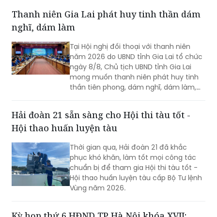
Đền Hùng...
Thanh niên Gia Lai phát huy tinh thần dám
nghĩ, dám làm
Tại Hội nghị đối thoại với thanh niên
năm 2026 do UBND tỉnh Gia Lai tổ chức
ngày 8/8, Chủ tịch UBND tỉnh Gia Lai
mong muốn thanh niên phát huy tinh
thần tiên phong, dám nghĩ, dám làm,
chủ động học tập, đổi mới sáng tạo và
gắn khát vọng cá nhân với khát vọng
Hải đoàn 21 sẵn sàng cho Hội thi tàu tốt -
phát triển của quê hương.
Hội thao huấn luyện tàu
Thời gian qua, Hải đoàn 21 đã khắc
phục khó khăn, làm tốt mọi công tác
chuẩn bị để tham gia Hội thi tàu tốt -
Hội thao huấn luyện tàu cấp Bộ Tư lệnh
Vùng năm 2026.
Kỳ họp thứ 6 HĐND TP Hà Nội khóa XVII: