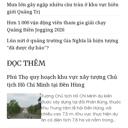
Mưa lớn gây ngập nhiều cầu tràn ở khu vực biên
giới Quảng Trị
Hơn 1.000 vận động viên tham gia giải chạy
Quảng Điền Jogging 2026
Lún nứt ở quảng trường Gia Nghĩa là hiện tượng
"đã được dự báo”?
ĐỌC THÊM
Phú Thọ quy hoạch khu vực xây tượng Chủ
tịch Hồ Chí Minh tại Đền Hùng
Tượng Chủ tịch Hồ Chí Minh dự kiến
được xây dựng tại đồi Phân Bùng, thuộc
Khu Trung tâm lễ hội Đền Hùng, với
chiều cao 7,5 m. Khu vực thực hiện dự
án có diện tích 7,6 ha và nằm trong
Khu vực bảo vệ II của Khu Di tích lịch sử