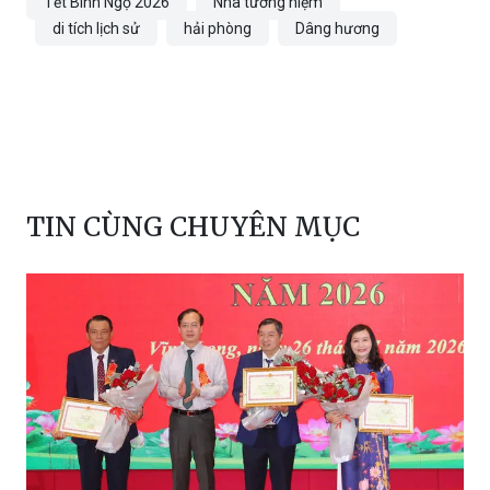
Tết Bính Ngọ 2026
Nhà tưởng niệm
di tích lịch sử
hải phòng
Dâng hương
TIN CÙNG CHUYÊN MỤC