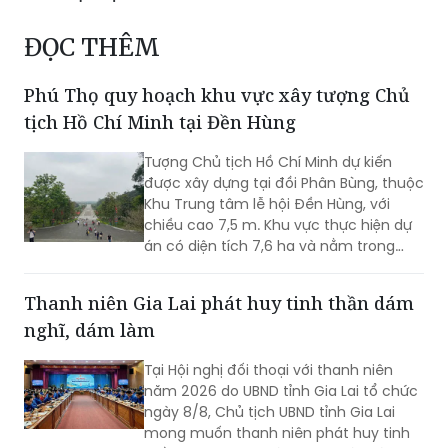
ĐỌC THÊM
Phú Thọ quy hoạch khu vực xây tượng Chủ
tịch Hồ Chí Minh tại Đền Hùng
Tượng Chủ tịch Hồ Chí Minh dự kiến
được xây dựng tại đồi Phân Bùng, thuộc
Khu Trung tâm lễ hội Đền Hùng, với
chiều cao 7,5 m. Khu vực thực hiện dự
án có diện tích 7,6 ha và nằm trong
Khu vực bảo vệ II của Khu Di tích lịch sử
Đền Hùng...
Thanh niên Gia Lai phát huy tinh thần dám
nghĩ, dám làm
Tại Hội nghị đối thoại với thanh niên
năm 2026 do UBND tỉnh Gia Lai tổ chức
ngày 8/8, Chủ tịch UBND tỉnh Gia Lai
mong muốn thanh niên phát huy tinh