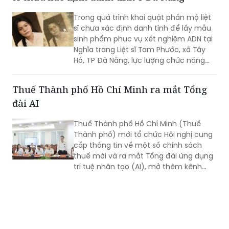
Trong quá trình khai quật phần mộ liệt
sĩ chưa xác định danh tính để lấy mẫu
sinh phẩm phục vụ xét nghiệm ADN tại
Nghĩa trang Liệt sĩ Tam Phước, xã Tây
Hồ, TP Đà Nẵng, lực lượng chức năng
phát hiện nhiều di vật, trong đó đáng
chú ý có di ảnh một phụ nữ.
Thuế Thành phố Hồ Chí Minh ra mắt Tổng
đài AI
Thuế Thành phố Hồ Chí Minh (Thuế
Thành phố) mới tổ chức Hội nghị cung
cấp thông tin về một số chính sách
thuế mới và ra mắt Tổng đài ứng dụng
trí tuệ nhân tạo (AI), mở thêm kênh
cung cấp thông tin thuế qua nền tảng
thanh toán số.