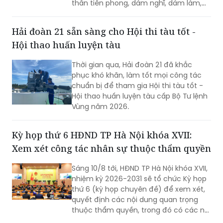
thần tiên phong, dám nghĩ, dám làm,
chủ động học tập, đổi mới sáng tạo và
gắn khát vọng cá nhân với khát vọng
Hải đoàn 21 sẵn sàng cho Hội thi tàu tốt -
phát triển của quê hương.
Hội thao huấn luyện tàu
Thời gian qua, Hải đoàn 21 đã khắc
phục khó khăn, làm tốt mọi công tác
chuẩn bị để tham gia Hội thi tàu tốt -
Hội thao huấn luyện tàu cấp Bộ Tư lệnh
Vùng năm 2026.
Kỳ họp thứ 6 HĐND TP Hà Nội khóa XVII:
Xem xét công tác nhân sự thuộc thẩm quyền
Sáng 10/8 tới, HĐND TP Hà Nội khóa XVII,
nhiệm kỳ 2026-2031 sẽ tổ chức Kỳ họp
thứ 6 (kỳ họp chuyên đề) để xem xét,
quyết định các nội dung quan trọng
thuộc thẩm quyền, trong đó có các nội
dung về công tác nhân sự.