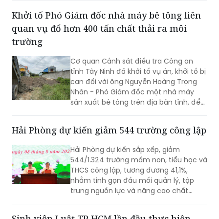
Khởi tố Phó Giám đốc nhà máy bê tông liên
quan vụ đổ hơn 400 tấn chất thải ra môi
trường
Cơ quan Cảnh sát điều tra Công an
tỉnh Tây Ninh đã khởi tố vụ án, khởi tố bị
can đối với ông Nguyễn Hoàng Trọng
Nhân - Phó Giám đốc một nhà máy
sản xuất bê tông trên địa bàn tỉnh, để
điều tra về hành vi “Gây ô nhiễm môi
trường”. Vụ án được xác định liên quan
Hải Phòng dự kiến giảm 544 trường công lập
đến việc đổ, chôn lấp trái phép hơn
400 tấn bê tông thải ra môi trường.
Hải Phòng dự kiến sắp xếp, giảm
544/1.324 trường mầm non, tiểu học và
THCS công lập, tương đương 41,1%,
nhằm tinh gọn đầu mối quản lý, tập
trung nguồn lực và nâng cao chất
lượng giáo dục. Việc sắp xếp phải hoàn
thành trước ngày 20/8/2026.
Sinh viên Luật TP HCM lần đầu thực hiện