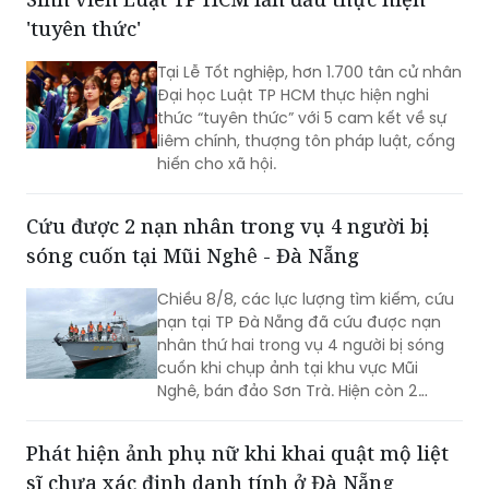
'tuyên thức'
Tại Lễ Tốt nghiệp, hơn 1.700 tân cử nhân
Đại học Luật TP HCM thực hiện nghi
thức “tuyên thức” với 5 cam kết về sự
liêm chính, thượng tôn pháp luật, cống
hiến cho xã hội.
Cứu được 2 nạn nhân trong vụ 4 người bị
sóng cuốn tại Mũi Nghê - Đà Nẵng
Chiều 8/8, các lực lượng tìm kiếm, cứu
nạn tại TP Đà Nẵng đã cứu được nạn
nhân thứ hai trong vụ 4 người bị sóng
cuốn khi chụp ảnh tại khu vực Mũi
Nghê, bán đảo Sơn Trà. Hiện còn 2
người chưa tìm thấy.
Phát hiện ảnh phụ nữ khi khai quật mộ liệt
sĩ chưa xác định danh tính ở Đà Nẵng