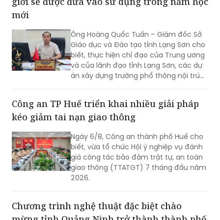
giới sẽ được đưa vào sử dụng trong năm học
mới
Ông Hoàng Quốc Tuấn – Giám đốc Sở
Giáo dục và Đào tạo tỉnh Lạng Sơn cho
biết, thực hiện chỉ đạo của Trung ương
và của lãnh đạo tỉnh Lạng Sơn, các dự
án xây dựng trường phổ thông nội trú
liên cấp tiểu học và trung học cơ sở tại
các xã biên giới Lạng Sơn sẽ tiếp tục
Công an TP Huế triển khai nhiều giải pháp
được đẩy nhanh tiến độ, hoàn thành
kéo giảm tai nạn giao thông
giai đoạn 1 bốn trường học, kịp thời đưa
vào sử dụng trong năm học 2026-
Ngày 6/8, Công an thành phố Huế cho
2027.
biết, vừa tổ chức Hội ý nghiệp vụ đánh
giá công tác bảo đảm trật tự, an toàn
giao thông (TTATGT) 7 tháng đầu năm
2026.
Chương trình nghệ thuật đặc biệt chào
mừng tỉnh Quảng Ninh trở thành thành phố