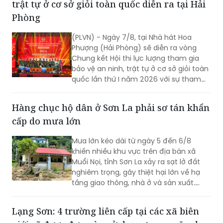
trật tự ở cơ sở giỏi toàn quốc diễn ra tại Hải
Phòng
(PLVN) - Ngày 7/8, tại Nhà hát Hoa
Phượng (Hải Phòng) sẽ diễn ra vòng
Chung kết Hội thi lực lượng tham gia
bảo vệ an ninh, trật tự ở cơ sở giỏi toàn
quốc lần thứ I năm 2026 với sự tham
gia của 8 đội tuyển xuất sắc đại diện
cho 34 tỉnh, TP.
Hàng chục hộ dân ở Sơn La phải sơ tán khẩn
cấp do mưa lớn
Mưa lớn kéo dài từ ngày 5 đến 6/8
khiến nhiều khu vực trên địa bàn xã
Muổi Nọi, tỉnh Sơn La xảy ra sạt lở đất
nghiêm trọng, gây thiệt hại lớn về hạ
tầng giao thông, nhà ở và sản xuất.
Chính quyền địa phương đã khẩn
trương sơ tán 84 hộ dân ra khỏi khu vực
Lạng Sơn: 4 trường liên cấp tại các xã biên
nguy hiểm.