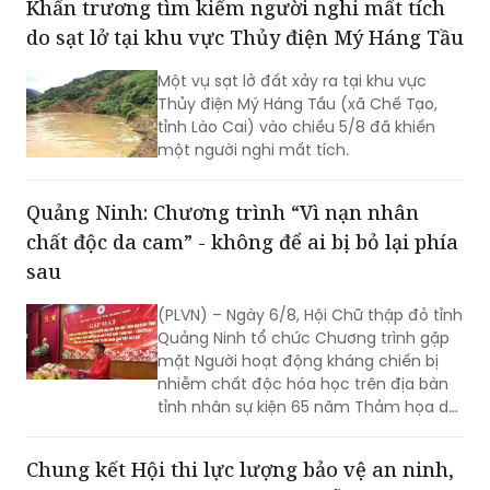
Khẩn trương tìm kiếm người nghi mất tích
do sạt lở tại khu vực Thủy điện Mý Háng Tầu
Một vụ sạt lở đất xảy ra tại khu vực
Thủy điện Mý Háng Tầu (xã Chế Tạo,
tỉnh Lào Cai) vào chiều 5/8 đã khiến
một người nghi mất tích.
Quảng Ninh: Chương trình “Vì nạn nhân
chất độc da cam” - không để ai bị bỏ lại phía
sau
(PLVN) – Ngày 6/8, Hội Chữ thập đỏ tỉnh
Quảng Ninh tổ chức Chương trình gặp
mặt Người hoạt động kháng chiến bị
nhiễm chất độc hóa học trên địa bàn
tỉnh nhân sự kiện 65 năm Thảm họa da
cam ở Việt Nam (10/8/1961 -
10/8/2026) và tổng kết 5 năm phong
Chung kết Hội thi lực lượng bảo vệ an ninh,
trào “Vì nạn nhân chất độc da cam”.