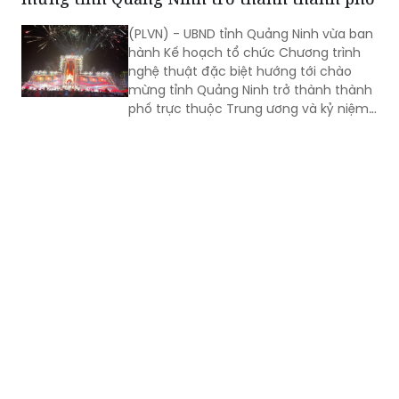
(PLVN) - UBND tỉnh Quảng Ninh vừa ban
hành Kế hoạch tổ chức Chương trình
nghệ thuật đặc biệt hướng tới chào
mừng tỉnh Quảng Ninh trở thành thành
phố trực thuộc Trung ương và kỷ niệm
81 năm Ngày Cách mạng Tháng Tám
thành công (19/8/1945 - 19/8/2026),
Quốc khánh nước Cộng hòa xã hội chủ
nghĩa Việt Nam (2/9/1945 - 2/9/2026).